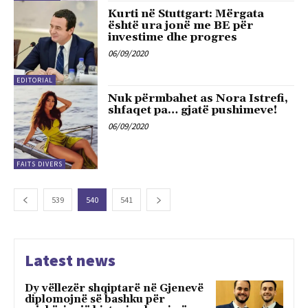
Kurti në Stuttgart: Mërgata
është ura jonë me BE për
investime dhe progres
06/09/2020
EDITORIAL
Nuk përmbahet as Nora Istrefi,
shfaqet pa… gjatë pushimeve!
06/09/2020
FAITS DIVERS
539
540
541
Latest news
Dy vëllezër shqiptarë në Gjenevë
diplomojnë së bashku për