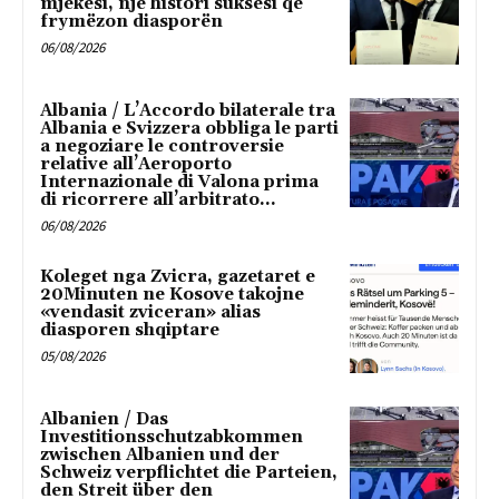
mjekësi, një histori suksesi që
frymëzon diasporën
06/08/2026
Albania / L’Accordo bilaterale tra
Albania e Svizzera obbliga le parti
a negoziare le controversie
relative all’Aeroporto
Internazionale di Valona prima
di ricorrere all’arbitrato...
06/08/2026
Koleget nga Zvicra, gazetaret e
20Minuten ne Kosove takojne
«vendasit zviceran» alias
diasporen shqiptare
05/08/2026
Albanien / Das
Investitionsschutzabkommen
zwischen Albanien und der
Schweiz verpflichtet die Parteien,
den Streit über den