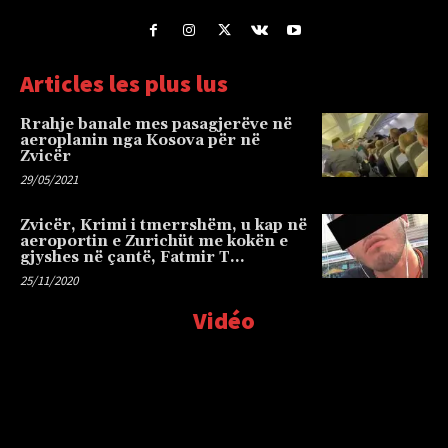
Articles les plus lus
Rrahje banale mes pasagjerëve në
aeroplanin nga Kosova për në
Zvicër
29/05/2021
Zvicër, Krimi i tmerrshëm, u kap në
aeroportin e Zurichüt me kokën e
gjyshes në çantë, Fatmir T…
25/11/2020
Vidéo