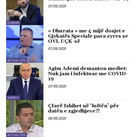
07/09/2020
EUROPE
« Dhurata » me 4 mijë dosjet e
Gjykatës Speciale para zyres se
OVL UÇK-së
07/09/2020
ACTUALITÉS
Agim Ademi demanton mediet:
Nuk jam i infektuar me COVID-
19
07/09/2020
SPORTS
Çfarë fshihet në ‘luftën’ për
datën e zgjedhjeve?!
06/09/2020
ACTUALITÉS