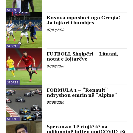
SPORTS
Kosova mposhtet nga Greqia!
Ja fajtori i humbjes
07/09/2020
SPORTS
FUTBOLL Shqipëri – Lituani,
notat e lojtarëve
07/09/2020
SPORTS
FORMULA 1 – ”Renault”
ndryshon emrin në ”Alpine”
07/09/2020
SPORTS
Speranza: Të rinjtë të na
ndihmojnë luften antiCOVID-19