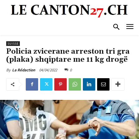
SUISSE
Policia zvicerane arreston tri gra
(plaka) shqiptare me 11 kg drogë
04/04/2022
0
By
La Rédaction