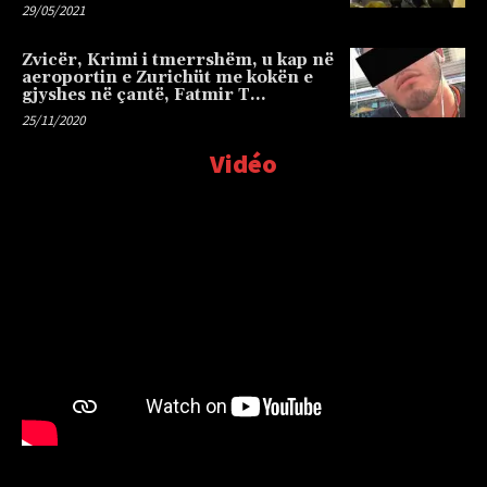
29/05/2021
Zvicër, Krimi i tmerrshëm, u kap në
aeroportin e Zurichüt me kokën e
gjyshes në çantë, Fatmir T…
25/11/2020
Vidéo