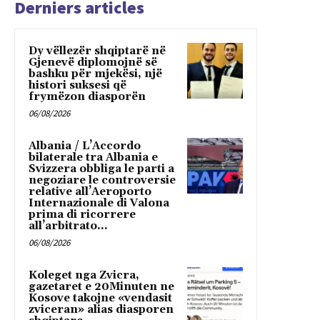
Derniers articles
Dy vëllezër shqiptarë në
Gjenevë diplomojnë së
bashku për mjekësi, një
histori suksesi që
frymëzon diasporën
06/08/2026
Albania / L’Accordo
bilaterale tra Albania e
Svizzera obbliga le parti a
negoziare le controversie
relative all’Aeroporto
Internazionale di Valona
prima di ricorrere
all’arbitrato...
06/08/2026
Koleget nga Zvicra,
gazetaret e 20Minuten ne
Kosove takojne «vendasit
zviceran» alias diasporen