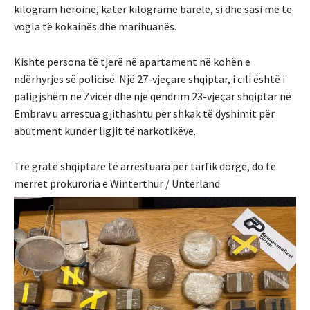
kilogram heroinë, katër kilogramë barelë, si dhe sasi më të
vogla të kokainës dhe marihuanës.
Kishte persona të tjerë në apartament në kohën e
ndërhyrjes së policisë. Një 27-vjeçare shqiptar, i cili është i
paligjshëm në Zvicër dhe një qëndrim 23-vjeçar shqiptar në
Embrav u arrestua gjithashtu për shkak të dyshimit për
abutment kundër ligjit të narkotikëve.
Tre gratë shqiptare të arrestuara per tarfik dorge, do te
merret prokuroria e Winterthur / Unterland