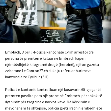
Emblach, 3 prill -Policia kantonale Cyrih arrestoi tre
persona të premten e kaluar në Embrach kapen
njëmbëdhjetë kilogramë drogë (heroinë), njfton gazeta
zvicerane Le Canton27.ch duke ju referuar burimeve
kantonale te Cyrihut (ZH)
Policët e kantonit kontrolluan një kosovarin 65-vjeçar të
premten pasdite para një prone në Embrach për shkak të
dyshimit për tregtinë e narkotikëve. Në kërkimin e
mëvonshëm të shtëpisë, policia gjeti rreth njëmbëdhjetë