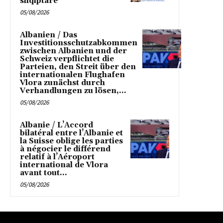
shqiptare
05/08/2026
Albanien / Das
Investitionsschutzabkommen
zwischen Albanien und der
Schweiz verpflichtet die
Parteien, den Streit über den
internationalen Flughafen
Vlora zunächst durch
Verhandlungen zu lösen,...
05/08/2026
Albanie / L’Accord
bilatéral entre l’Albanie et
la Suisse oblige les parties
à négocier le différend
relatif à l’Aéroport
international de Vlora
avant tout...
05/08/2026