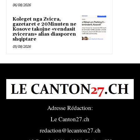
06/08/2026
Koleget nga Zvicra,
gazetaret e 20Minuten ne
Kosove takojne «vendasit
zviceran» alias diasporen
shqiptare
05/08/2026
Adresse Rédaction:
Le Canton27.ch
redaction@lecanton27.ch