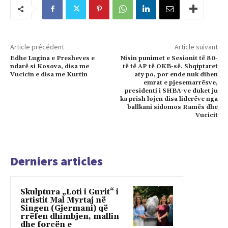
Article précédent
Article suivant
Edhe Lugina e Presheves e
Nisin punimet e Sesionit të 80-
ndarë si Kosova, disa me
të të AP të OKB-së. Shqiptaret
Vucicin e disa me Kurtin
aty po, por ende nuk dihen
emrat e pjesemarrësve,
presidenti i SHBA-ve duket ju
ka prish lojen disa liderëve nga
ballkani sidomos Ramës dhe
Vucicit
Derniers articles
Skulptura „Loti i Gurit“ i
artistit Mal Myrtaj në
Singen (Gjermani) që
rrëfen dhimbjen, mallin
dhe forcën e