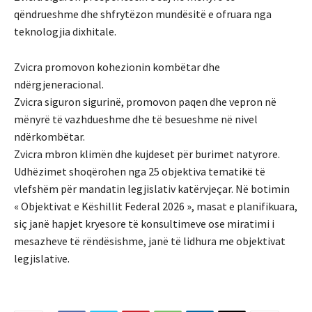
qëndrueshme dhe shfrytëzon mundësitë e ofruara nga
teknologjia dixhitale.
Zvicra promovon kohezionin kombëtar dhe
ndërgjeneracional.
Zvicra siguron sigurinë, promovon paqen dhe vepron në
mënyrë të vazhdueshme dhe të besueshme në nivel
ndërkombëtar.
Zvicra mbron klimën dhe kujdeset për burimet natyrore.
Udhëzimet shoqërohen nga 25 objektiva tematikë të
vlefshëm për mandatin legjislativ katërvjeçar. Në botimin
« Objektivat e Këshillit Federal 2026 », masat e planifikuara,
siç janë hapjet kryesore të konsultimeve ose miratimi i
mesazheve të rëndësishme, janë të lidhura me objektivat
legjislative.