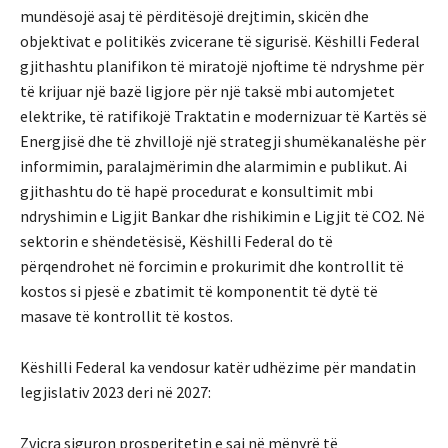
mundësojë asaj të përditësojë drejtimin, skicën dhe
objektivat e politikës zvicerane të sigurisë. Këshilli Federal
gjithashtu planifikon të miratojë njoftime të ndryshme për
të krijuar një bazë ligjore për një taksë mbi automjetet
elektrike, të ratifikojë Traktatin e modernizuar të Kartës së
Energjisë dhe të zhvillojë një strategji shumëkanalëshe për
informimin, paralajmërimin dhe alarmimin e publikut. Ai
gjithashtu do të hapë procedurat e konsultimit mbi
ndryshimin e Ligjit Bankar dhe rishikimin e Ligjit të CO2. Në
sektorin e shëndetësisë, Këshilli Federal do të
përqendrohet në forcimin e prokurimit dhe kontrollit të
kostos si pjesë e zbatimit të komponentit të dytë të
masave të kontrollit të kostos.
Këshilli Federal ka vendosur katër udhëzime për mandatin
legjislativ 2023 deri në 2027:
Zvicra siguron prosperitetin e saj në mënyrë të