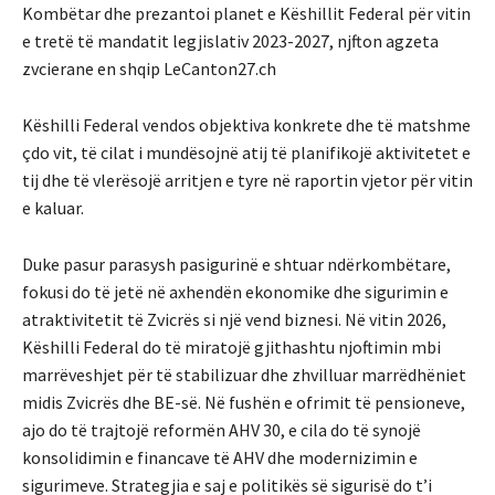
Kombëtar dhe prezantoi planet e Këshillit Federal për vitin
e tretë të mandatit legjislativ 2023-2027, njfton agzeta
zvcierane en shqip LeCanton27.ch
Këshilli Federal vendos objektiva konkrete dhe të matshme
çdo vit, të cilat i mundësojnë atij të planifikojë aktivitetet e
tij dhe të vlerësojë arritjen e tyre në raportin vjetor për vitin
e kaluar.
Duke pasur parasysh pasigurinë e shtuar ndërkombëtare,
fokusi do të jetë në axhendën ekonomike dhe sigurimin e
atraktivitetit të Zvicrës si një vend biznesi. Në vitin 2026,
Këshilli Federal do të miratojë gjithashtu njoftimin mbi
marrëveshjet për të stabilizuar dhe zhvilluar marrëdhëniet
midis Zvicrës dhe BE-së. Në fushën e ofrimit të pensioneve,
ajo do të trajtojë reformën AHV 30, e cila do të synojë
konsolidimin e financave të AHV dhe modernizimin e
sigurimeve. Strategjia e saj e politikës së sigurisë do t’i