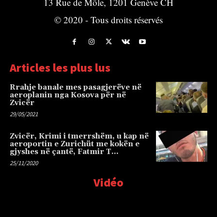
13 Rue de Môle, 1201 Genève CH
© 2020 - Tous droits réservés
Articles les plus lus
Rrahje banale mes pasagjerëve në
aeroplanin nga Kosova për në
Zvicër
29/05/2021
Zvicër, Krimi i tmerrshëm, u kap në
aeroportin e Zurichüt me kokën e
gjyshes në çantë, Fatmir T…
25/11/2020
Vidéo