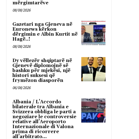
mërgimtarëve
08/08/2026
Gazetari nga Gjeneva në
Euronews kërkon
dërgimin e Albin Kurtit në
Hagë..!
08/08/2026
Dy vëllezër shqiptarë në
Gjenevë diplomojnë së
bashku për mjekësi, një
histori suksesi që
frymëzon diasporën
06/08/2026
Albania / L’Accordo
bilaterale tra Albania e
Svizzera obbliga le parti a
negoziare le controversie
relative all’Aeroporto
Internazionale di Valona
prima di ricorrere
all’arbitrato...