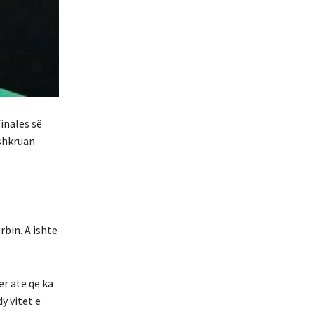
inales së
 shkruan
rbin. A ishte
ër atë që ka
y vitet e