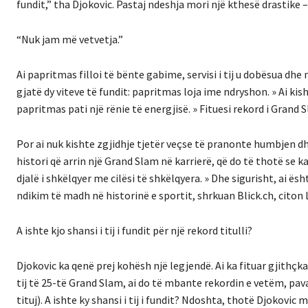
fundit,” tha Djokovic. Pastaj ndeshja mori një kthesë drastike
“Nuk jam më vetvetja.”
Ai papritmas filloi të bënte gabime, servisi i tij u dobësua 
gjatë dy viteve të fundit: papritmas loja ime ndryshon. » Ai ki
papritmas pati një rënie të energjisë. » Fituesi rekord i Gran
Por ai nuk kishte zgjidhje tjetër veçse të pranonte humbjen dhe 
histori që arrin një Grand Slam në karrierë, që do të thotë se k
djalë i shkëlqyer me cilësi të shkëlqyera. » Dhe sigurisht, ai ës
ndikim të madh në historinë e sportit, shrkuan Blick.ch, cito
A ishte kjo shansi i tij i fundit për një rekord titulli?
Djokovic ka qenë prej kohësh një legjendë. Ai ka fituar gjithçka
tij të 25-të Grand Slam, ai do të mbante rekordin e vetëm, pav
tituj). A ishte ky shansi i tij i fundit? Ndoshta, thotë Djokovic 