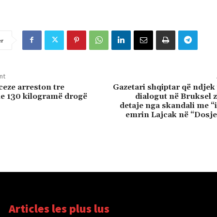
er
nt
ceze arreston tre
Gazetari shqiptar që ndjek
e 130 kilogramë drogë
dialogut në Bruksel 
detaje nga skandali me “
emrin Lajcak në “Dosje
Articles les plus lus