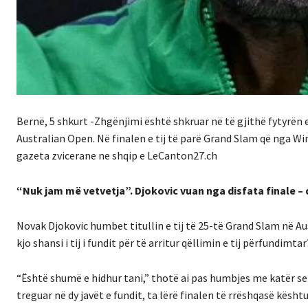
Bernë, 5 shkurt -Zhgënjimi është shkruar në të gjithë fytyrën 
Australian Open. Në finalen e tij të parë Grand Slam që nga Wi
gazeta zvicerane ne shqip e LeCanton27.ch
“Nuk jam më vetvetja”. Djokovic vuan nga disfata finale – 
Novak Djokovic humbet titullin e tij të 25-të Grand Slam në Au
kjo shansi i tij i fundit për të arritur qëllimin e tij përfundimtar
“Është shumë e hidhur tani,” thotë ai pas humbjes me katër se
treguar në dy javët e fundit, ta lërë finalen të rrëshqasë kështu