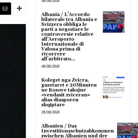
06/08/2026
Albania / L’Accordo
bilaterale tra Albania e
Svizzera obbliga le
parti a negoziare le
controversie relative
all’Aeroporto
Internazionale di
Valona prima di
ricorrere
all’arbitrato...
06/08/2026
Koleget nga Zvicra,
gazetaret e 20Minuten
ne Kosove takojne
«vendasit zviceran»
alias diasporen
shqiptare
05/08/2026
Albanien / Das
Investitionsschutzabkommen
zwischen Albanien und der