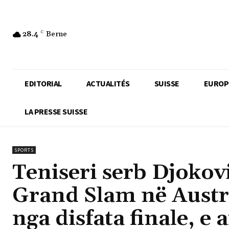
28.4
C
Berne
EDITORIAL
ACTUALITÉS
SUISSE
EUROP
LA PRESSE SUISSE
SPORTS
Teniseri serb Djokovi
Grand Slam në Austr
nga disfata finale, e 