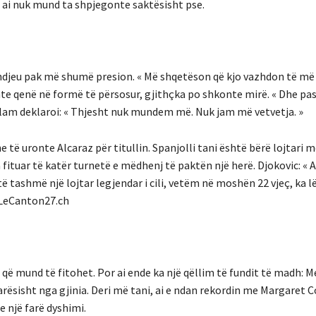
 – ai nuk mund ta shpjegonte saktësisht pse.
dhe ndjeu pak më shumë presion. « Më shqetëson që kjo vazhdon të m
shte qenë në formë të përsosur, gjithçka po shkonte mirë. « Dhe pas
d Slam deklaroi: « Thjesht nuk mundem më. Nuk jam më vetvetja. »
të uronte Alcaraz për titullin. Spanjolli tani është bërë lojtari më
a fituar të katër turnetë e mëdhenj të paktën një herë. Djokovic: « A
htë tashmë një lojtar legjendar i cili, vetëm në moshën 22 vjeç, ka l
n LeCanton27.ch
 që mund të fitohet. Por ai ende ka një qëllim të fundit të madh: Me
arësisht nga gjinia. Deri më tani, ai e ndan rekordin me Margaret C
me një farë dyshimi.