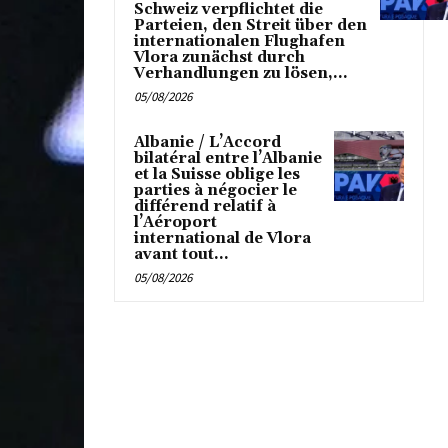
Schweiz verpflichtet die
Parteien, den Streit über den
internationalen Flughafen
Vlora zunächst durch
Verhandlungen zu lösen,...
05/08/2026
Albanie / L’Accord
bilatéral entre l’Albanie
et la Suisse oblige les
parties à négocier le
différend relatif à
l’Aéroport
international de Vlora
avant tout...
05/08/2026