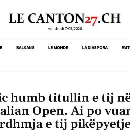
vendredi 7/08/2026
E
BALKANS
LE MONDE
LA DIASPORA
FAI
c humb titullin e tij n
alian Open. Ai po vua
ardhmja e tij pikëpyetj