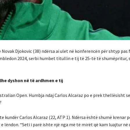
e Novak Djokovic (38) ndërsa ai ulet në konferencën për shtyp pas f
mbledon 2024, serbi humbet titullin e tij të 25-të të shumëpritur,
dhe dyshon në të ardhmen e tij
stralian Open. Humbja ndaj Carlos Alcaraz po e prek thellësisht se
?
te kundër Carlos Alcaraz (22, ATP 1). Ndërsa është shumë krenar p
 e lëndon. “Seti i parë ishte një nga më të mirët që kam luajtur në d