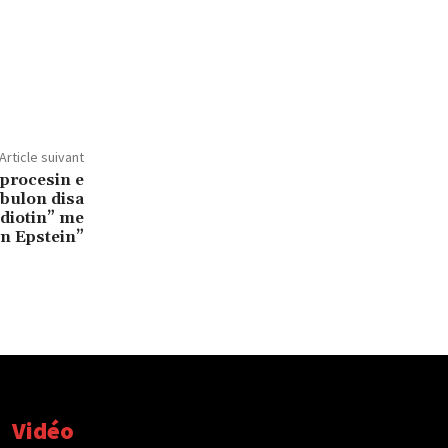
Article suivant
 procesin e
zbulon disa
idiotin” me
n Epstein”
Vidéo