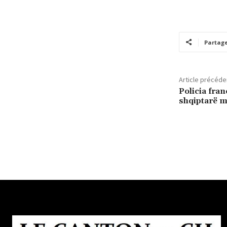
Partag
Article précéde
Policia fran
shqiptarë m