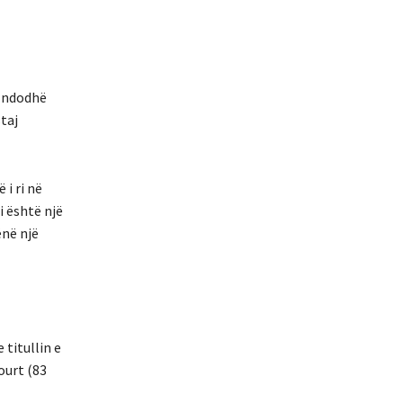
ë ndodhë
taj
 i ri në
i është një
ënë një
 titullin e
ourt (83