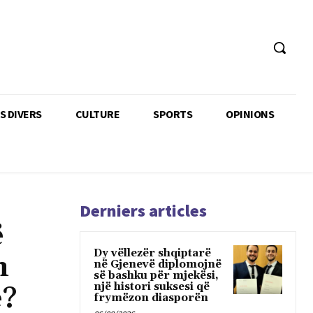
TS DIVERS
CULTURE
SPORTS
OPINIONS
Derniers articles
ë
Dy vëllezër shqiptarë
n
në Gjenevë diplomojnë
së bashku për mjekësi,
një histori suksesi që
e?
frymëzon diasporën