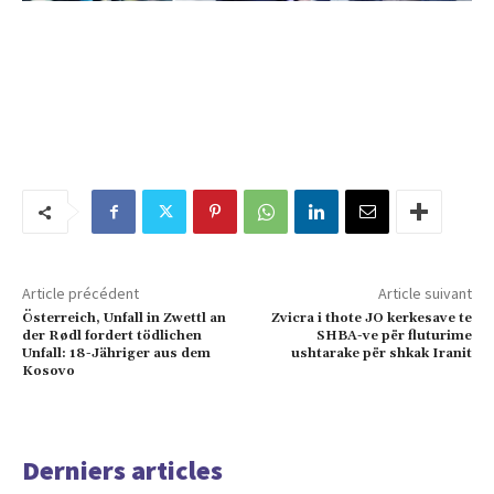
Article précédent
Article suivant
Österreich, Unfall in Zwettl an
Zvicra i thote JO kerkesave te
der Rødl fordert tödlichen
SHBA-ve për fluturime
Unfall: 18-Jähriger aus dem
ushtarake për shkak Iranit
Kosovo
Derniers articles