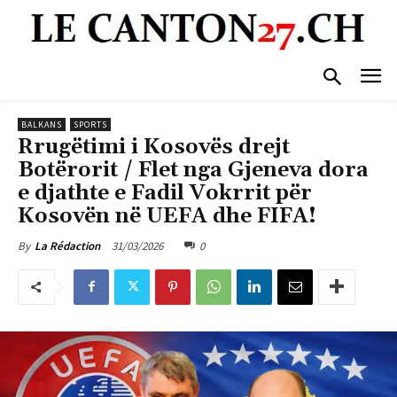
BALKANS
SPORTS
Rrugëtimi i Kosovës drejt
Botërorit / Flet nga Gjeneva dora
e djathte e Fadil Vokrrit për
Kosovën në UEFA dhe FIFA!
31/03/2026
0
By
La Rédaction