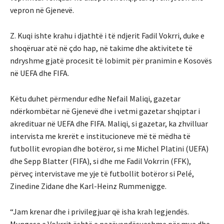
vepron në Gjenevë.
Z. Kuqi ishte krahu i djathtë i të ndjerit Fadil Vokrri, duke e
shoqëruar atë në çdo hap, në takime dhe aktivitete të
ndryshme gjatë procesit të lobimit për pranimin e Kosovës
në UEFA dhe FIFA.
Këtu duhet përmendur edhe Nefail Maliqi, gazetar
ndërkombëtar në Gjenevë dhe i vetmi gazetar shqiptar i
akredituar në UEFA dhe FIFA. Maliqi, si gazetar, ka zhvilluar
intervista me krerët e institucioneve më të mëdha të
futbollit evropian dhe botëror, si me Michel Platini (UEFA)
dhe Sepp Blatter (FIFA), si dhe me Fadil Vokrrin (FFK),
përveç intervistave me yje të futbollit botëror si Pelé,
Zinedine Zidane dhe Karl-Heinz Rummenigge.
“Jam krenar dhe i privilegjuar që isha krah legjendës.