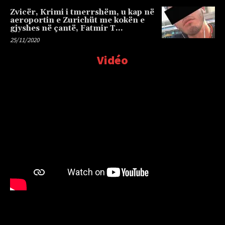
Zvicër, Krimi i tmerrshëm, u kap në
aeroportin e Zurichüt me kokën e
gjyshes në çantë, Fatmir T…
25/11/2020
Vidéo