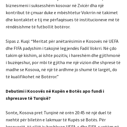
biznesmeni i suksesshëm kosovar në Zvicër dha një
kontribut të çmuar duke e mbështetur Vokrrin në takimet
dhe kontaktet e tij me përfaqësues të institucioneve më të
rëndësishme të futbollit botëror.
Sipas z. Kuqi: “Meritat për anëtarësimin e Kosovës në UEFA
dhe FIFA padyshim i takojnë legjendës Fadil Vokrri. Në çdo
takim që kishim, ai ishte pozitiv, i hareshëm dhe gjithmonë
i buzëqeshur, por mbi të gjitha me një vizion dhe shpresë të
madhe se Kosova, në një të ardhme jo shumë të largët, do
të kualifikohet në Botëror.”
Debutimi i Kosovës në Kupën e Botës apo fundi i
shpresave të Turqisë?
Sonte, Kosova pret Turqinë në orën 20:45 në një duel të
nxehtë për biletën e lakmuar të Kupës së Botës. Për
kosovarët, të cilët iu bashkuan UEFA-s dhe FIFA-s vetëm në