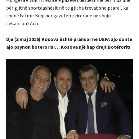
Mungesa e Vokrrit është e pazëvendësueshme për mua dhe
për gjithë sportdashësit në të gjitha trevat shqiptare”, ka
thënë Fatmir Kuqi për gazetën zvicerane në shqip
LeCanton27.ch.
Dje (3 maj 2016) Kosova është pranuar në UEFA ajo sonte
ajo psynon boterorin!… Kosova një hap drejt Botërorit!