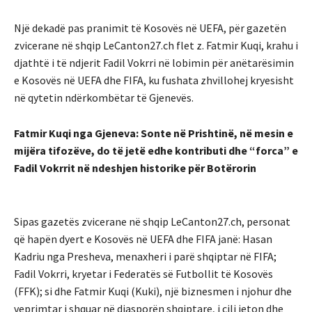
Një dekadë pas pranimit të Kosovës në UEFA, për gazetën
zvicerane në shqip LeCanton27.ch flet z. Fatmir Kuqi, krahu i
djathtë i të ndjerit Fadil Vokrri në lobimin për anëtarësimin
e Kosovës në UEFA dhe FIFA, ku fushata zhvillohej kryesisht
në qytetin ndërkombëtar të Gjenevës.
Fatmir Kuqi nga Gjeneva: Sonte në Prishtinë, në mesin e
mijëra tifozëve, do të jetë edhe kontributi dhe “forca” e
Fadil Vokrrit në ndeshjen historike për Botërorin
Sipas gazetës zvicerane në shqip LeCanton27.ch, personat
që hapën dyert e Kosovës në UEFA dhe FIFA janë: Hasan
Kadriu nga Presheva, menaxheri i parë shqiptar në FIFA;
Fadil Vokrri, kryetar i Federatës së Futbollit të Kosovës
(FFK); si dhe Fatmir Kuqi (Kuki), një biznesmen i njohur dhe
veprimtar i shquar në diasporën shqiptare, i cili jeton dhe