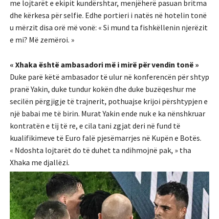
me lojtarët e ekipit kundërshtar, menjëherë pasuan britma
dhe kërkesa për selfie. Edhe portieri i natës në hotelin tonë
u mërzit disa orë më vonë: « Si mund ta fishkëllenin njerëzit
e mi? Më zemëroi. »
« Xhaka është ambasadori më i mirë për vendin tonë »
Duke parë këtë ambasador të ulur në konferencën për shtyp
pranë Yakin, duke tundur kokën dhe duke buzëqeshur me
secilën përgjigje të trajnerit, pothuajse krijoi përshtypjen e
një babai me të birin. Murat Yakin ende nuk e ka nënshkruar
kontratën e tij të re, e cila tani zgjat deri në fund të
kualifikimeve të Euro falë pjesëmarrjes në Kupën e Botës.
« Ndoshta lojtarët do të duhet ta ndihmojnë pak, » tha
Xhaka me djallëzi.