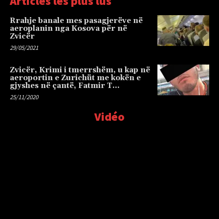
Articles les plus lus
Rrahje banale mes pasagjerëve në
aeroplanin nga Kosova për në
Zvicër
29/05/2021
Zvicër, Krimi i tmerrshëm, u kap në
aeroportin e Zurichüt me kokën e
gjyshes në çantë, Fatmir T…
25/11/2020
Vidéo