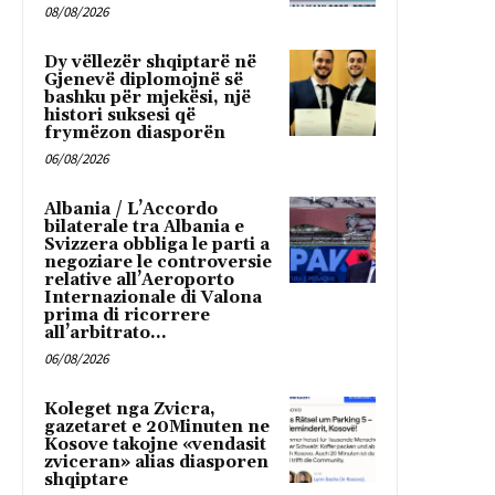
08/08/2026
Dy vëllezër shqiptarë në
Gjenevë diplomojnë së
bashku për mjekësi, një
histori suksesi që
frymëzon diasporën
06/08/2026
Albania / L’Accordo
bilaterale tra Albania e
Svizzera obbliga le parti a
negoziare le controversie
relative all’Aeroporto
Internazionale di Valona
prima di ricorrere
all’arbitrato...
06/08/2026
Koleget nga Zvicra,
gazetaret e 20Minuten ne
Kosove takojne «vendasit
zviceran» alias diasporen
shqiptare