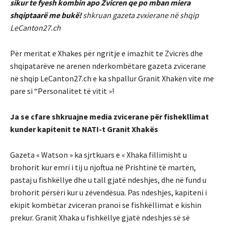
sikur te fyesh kombin apo Zvicren qe po mban miera
shqiptaarë me bukë!
shkruan gazeta zvxierane në shqip
LeCanton27.ch
Për meritat e Xhakes për ngritje e imazhit te Zvicrës dhe
shqipatarëve ne arenen nderkombëtare gazeta zvicerane
në shqip LeCanton27.ch e ka shpallur Granit Xhakën vite me
pare si “Personalitet të vitit »!
Ja se cfare shkruajne media zvicerane për fishekllimat
kunder kapitenit te NATI-t Granit Xhakës
Gazeta « Watson » ka sjrtkuars e « Xhaka fillimisht u
brohorit kur emri i tij u njoftua në Prishtinë të martën,
pastaj u fishkëllye dhe u tall gjatë ndeshjes, dhe në fund u
brohorit përsëri kur u zëvendësua. Pas ndeshjes, kapiteni i
ekipit kombëtar zviceran pranoi se fishkëllimat e kishin
prekur. Granit Xhaka u fishkëllye gjatë ndeshjes së së