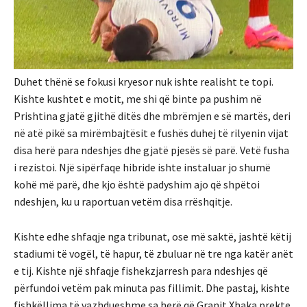
Duhet thënë se fokusi kryesor nuk ishte realisht te topi.
Kishte kushtet e motit, me shi që binte pa pushim në
Prishtina gjatë gjithë ditës dhe mbrëmjen e së martës, deri
në atë pikë sa mirëmbajtësit e fushës duhej të rilyenin vijat
disa herë para ndeshjes dhe gjatë pjesës së parë. Vetë fusha
i rezistoi. Një sipërfaqe hibride ishte instaluar jo shumë
kohë më parë, dhe kjo është padyshim ajo që shpëtoi
ndeshjen, ku u raportuan vetëm disa rrëshqitje.
Kishte edhe shfaqje nga tribunat, ose më saktë, jashtë këtij
stadiumi të vogël, të hapur, të zbuluar në tre nga katër anët
e tij. Kishte një shfaqje fishekzjarresh para ndeshjes që
përfundoi vetëm pak minuta pas fillimit. Dhe pastaj, kishte
fishkëllima të vazhdueshme sa herë që Granit Xhaka prekte