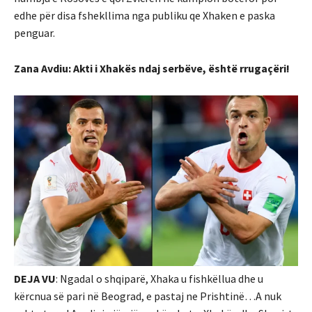
edhe për disa fshekllima nga publiku qe Xhaken e paska
penguar.
Zana Avdiu: Akti i Xhakës ndaj serbëve, është rrugaçëri!
DEJA VU
: Ngadal o shqiparë, Xhaka u fishkëllua dhe u
kërcnua së pari në Beograd, e pastaj ne Prishtinë…A nuk