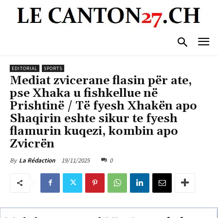
EDITORIAL
SPORTS
Mediat zvicerane flasin për ate,
pse Xhaka u fishkellue në
Prishtinë / Të fyesh Xhakën apo
Shaqirin eshte sikur te fyesh
flamurin kuqezi, kombin apo
Zvicrën
19/11/2025
0
By
La Rédaction