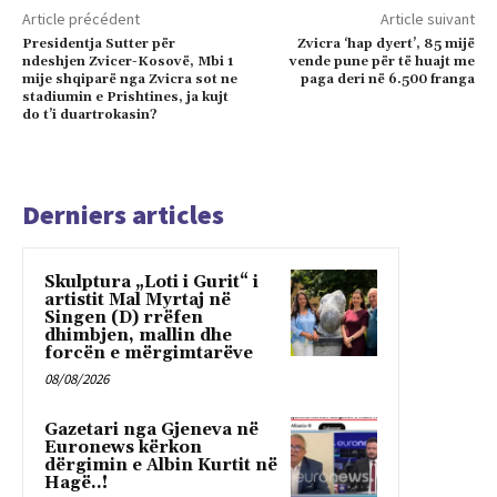
Article précédent
Article suivant
Presidentja Sutter për
Zvicra ‘hap dyert’, 85 mijë
ndeshjen Zvicer-Kosovë, Mbi 1
vende pune për të huajt me
mije shqiparë nga Zvicra sot ne
paga deri në 6.500 franga
stadiumin e Prishtines, ja kujt
do t’i duartrokasin?
Derniers articles
Skulptura „Loti i Gurit“ i
artistit Mal Myrtaj në
Singen (D) rrëfen
dhimbjen, mallin dhe
forcën e mërgimtarëve
08/08/2026
Gazetari nga Gjeneva në
Euronews kërkon
dërgimin e Albin Kurtit në
Hagë..!