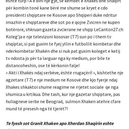
eshte turp ! A e dini një gjë, se këmbet e Xhakës dhe Shaqirt
për kombin tonë kane bërë me shume se kryet e cdo
presidenti shqiptare ne Kosove apo Shqiperi duke ndritur
imazhin e shqiptareve dhe sot po e qojne Zvicren ne kupen
botërore, shkruan gazeta zvcierane në shqip LeCanton27.ch
Koleg’ja e nje televizoni kosovar (T7) sun po i them tv
shqiptar, si pat guxim te fyej yllin e futbollit kombetar dhe
nderkombetar Xhakën dhe si nuk pat guxim koleget e ketij
tv ndosta jo për ta larguar nga ky medium, por bile te
distancoheshin, ose të kërkonin falje!
« Akti i Xhakës ndaj serbëve, është rrugaçëri! », kishtethe nje
agzetare (T7) e nje medium ne Kosovë dhe kjo fyerje ndaj
Xhakes shkaktoi shume reagime ne rrjetet sociale qe nga
shumica u krtikua. Dhe tash, kur nje gazetar shqiptare, pas
huliagneve serbe ne Beograd, sulmon Xhaken atehre cfare
mund të presesh nga të tjerët?!
Te fyesh sot Granit Xhaken apo Xherdan Shaqirin eshte