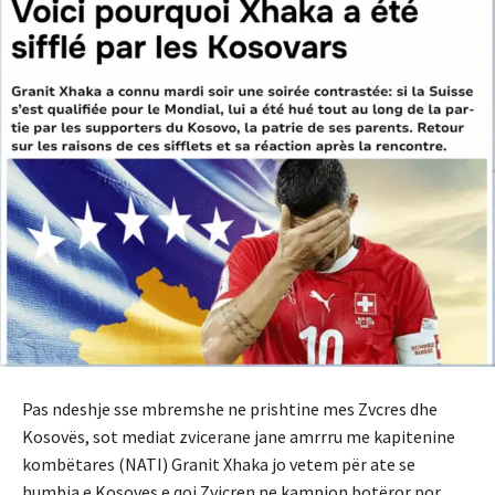
Pas ndeshje sse mbremshe ne prishtine mes Zvcres dhe
Kosovës, sot mediat zvicerane jane amrrru me kapitenine
kombëtares (NATI) Granit Xhaka jo vetem për ate se
humbja e Kosoves e qoi Zvicren ne kampion botëror por