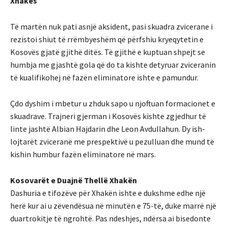
Xhakës
Të martën nuk pati asnjë aksident, pasi skuadra zvicerane i
rezistoi shiut të rrëmbyeshëm që përfshiu kryeqytetin e
Kosovës gjatë gjithë ditës. Të gjithë e kuptuan shpejt se
humbja me gjashtë gola që do ta kishte detyruar zviceranin
të kualifikohej në fazën eliminatore ishte e pamundur.
Çdo dyshim i mbetur u zhduk sapo u njoftuan formacionet e
skuadrave. Trajneri gjerman i Kosovës kishte zgjedhur të
linte jashtë Albian Hajdarin dhe Leon Avdullahun. Dy ish-
lojtarët zviceranë me prespektivë u pezulluan dhe mund të
kishin humbur fazën eliminatore në mars.
Kosovarët e Duajnë Thellë Xhakën
Dashuria e tifozëve për Xhakën ishte e dukshme edhe një
herë kur ai u zëvendësua në minutën e 75-të, duke marrë një
duartrokitje të ngrohtë. Pas ndeshjes, ndërsa ai bisedonte