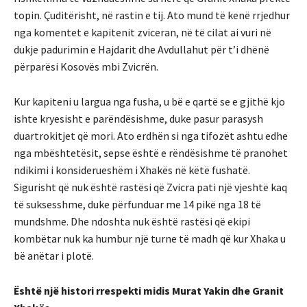
topin. Çuditërisht, në rastin e tij. Ato mund të kenë rrjedhur
nga komentet e kapitenit zviceran, në të cilat ai vuri në
dukje padurimin e Hajdarit dhe Avdullahut për t’i dhënë
përparësi Kosovës mbi Zvicrën.
Kur kapiteni u largua nga fusha, u bë e qartë se e gjithë kjo
ishte kryesisht e parëndësishme, duke pasur parasysh
duartrokitjet që mori. Ato erdhën si nga tifozët ashtu edhe
nga mbështetësit, sepse është e rëndësishme të pranohet
ndikimi i konsiderueshëm i Xhakës në këtë fushatë.
Sigurisht që nuk është rastësi që Zvicra pati një vjeshtë kaq
të suksesshme, duke përfunduar me 14 pikë nga 18 të
mundshme. Dhe ndoshta nuk është rastësi që ekipi
kombëtar nuk ka humbur një turne të madh që kur Xhaka u
bë anëtar i plotë.
Është një histori rrespekti midis Murat Yakin dhe Granit