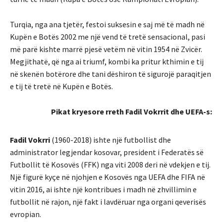
Turqia, nga ana tjetër, festoi suksesin e saj më të madh në
Kupën e Botës 2002 me një vend të tretë sensacional, pasi
më parë kishte marrë pjesë vetëm në vitin 1954 në Zvicër.
Megjithatë, që nga ai triumf, kombi ka pritur kthimin e tij
në skenën botërore dhe tani dëshiron të sigurojë paraqitjen
e tij të tretë në Kupën e Botës.
Pikat kryesore rreth Fadil Vokrrit dhe UEFA-s:
Fadil Vokrri
(1960-2018) ishte një futbollist dhe
administrator legjendar kosovar, president i Federatës së
Futbollit të Kosovës (FFK) nga viti 2008 deri në vdekjen e tij.
Një figurë kyçe në njohjen e Kosovës nga UEFA dhe FIFA në
vitin 2016, ai ishte një kontribues i madh në zhvillimin e
futbollit në rajon, një fakt i lavdëruar nga organi qeverisës
evropian.