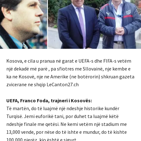
Kosova, e cila u pranua në garat e UEFA-s dhe FIFA-s vetëm
një dekadë më parë , pa sfiotres me Sllovainë, nje kembe e
ka ne Kosovë, nje ne Amerike (ne botërorin) shkruan gazeta
zvicerane ne shqip LeCanton27.ch
UEFA, Franco Foda, trajneri i Kosovës:
Të martën, do të luajmë një ndeshje historike kundër
Turqisë. Jemi euforikë tani, por duhet ta luajmë këtë
ndeshje finale me qetësi. Ne kemi vetëm një stadium me
13,000 vende, por nëse do të ishte e mundur, do të kishte
100,000 njerëz, kjo është e sigurt.