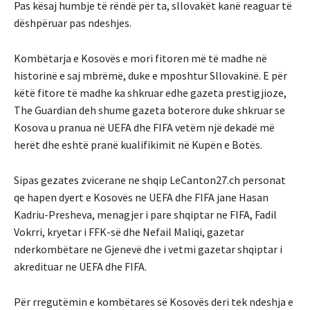
Pas kësaj humbje të rëndë për ta, sllovakët kanë reaguar të
dëshpëruar pas ndeshjes.
Kombëtarja e Kosovës e mori fitoren më të madhe në
historinë e saj mbrëmë, duke e mposhtur Sllovakinë. E për
këtë fitore të madhe ka shkruar edhe gazeta prestigjioze,
The Guardian deh shume gazeta boterore duke shkruar se
Kosova u pranua në UEFA dhe FIFA vetëm një dekadë më
herët dhe eshtë pranë kualifikimit në Kupën e Botës.
Sipas gezates zvicerane ne shqip LeCanton27.ch personat
qe hapen dyert e Kosovës ne UEFA dhe FIFA jane Hasan
Kadriu-Presheva, menagjer i pare shqiptar ne FIFA, Fadil
Vokrri, kryetar i FFK-së dhe Nefail Maliqi, gazetar
nderkombëtare ne Gjenevë dhe i vetmi gazetar shqiptar i
akredituar ne UEFA dhe FIFA.
Për rregutëmin e kombëtares së Kosovës deri tek ndeshja e