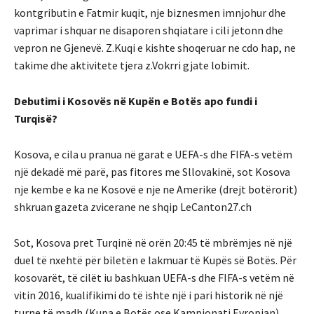
kontgributin e Fatmir kuqit, nje biznesmen imnjohur dhe
vaprimar i shquar ne disaporen shqiatare i cili jetonn dhe
vepron ne Gjenevë. Z.Kuqi e kishte shoqeruar ne cdo hap, ne
takime dhe aktivitete tjera z.Vokrri gjate lobimit.
Debutimi i Kosovës në Kupën e Botës apo fundi i
Turqisë?
Kosova, e cila u pranua në garat e UEFA-s dhe FIFA-s vetëm
një dekadë më parë, pas fitores me Sllovakinë, sot Kosova
nje kembe e ka ne Kosovë e nje ne Amerike (drejt botërorit)
shkruan gazeta zvicerane ne shqip LeCanton27.ch
Sot, Kosova pret Turqinë në orën 20:45 të mbrëmjes në një
duel të nxehtë për biletën e lakmuar të Kupës së Botës. Për
kosovarët, të cilët iu bashkuan UEFA-s dhe FIFA-s vetëm në
vitin 2016, kualifikimi do të ishte një i pari historik në një
turne të madh (Kupa e Botës ose Kampionati Evropian).