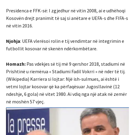
Presidenca e FFK-së: I zgjedhur në vitin 2008, ai e udhëhoqi
Kosovën drejt pranimit të saj si anëtare e UEFA-s dhe FIFA-s
në vitin 2016.
Njohja
: UEFA vlerësoi rolin e tij vendimtar në integrimin e
futbollit kosovar në skenën ndërkombëtare.
Homazh:
Pas vdekjes së tij më 9 qershor 2018, stadiumi në
Prishtinë u riemërua « Stadiumi Fadil Vokrri » në nder të tij.
(Wikipedia) Karriera si lojtar: Një ish-sulmues, ai është i
vetmi lojtar kosovar që ka përfaqësuar Jugosllavinë (12
ndeshje, 6 gola) në vitet 1980. Ai vdiq nga një atak në zemër
në moshën 57 vjeç.