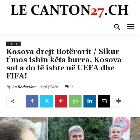
SPORTS
Kosova drejt Botërorit / Sikur
t’mos ishin këta burra, Kosova
sot a do të ishte në UEFA dhe
FIFA!
30/03/2026
0
By
La Rédaction