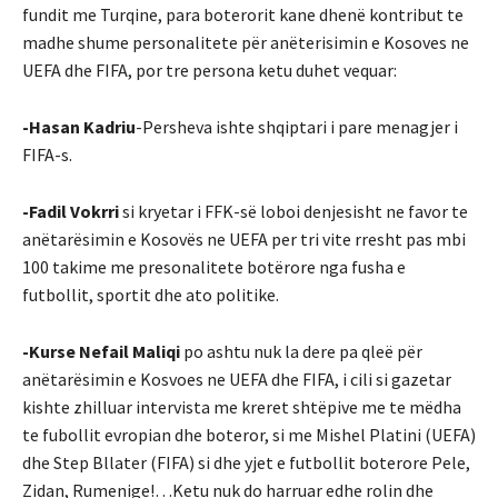
fundit me Turqine, para boterorit kane dhenë kontribut te
madhe shume personalitete për anëterisimin e Kosoves ne
UEFA dhe FIFA, por tre persona ketu duhet vequar:
-Hasan Kadriu
-Persheva ishte shqiptari i pare menagjer i
FIFA-s.
-Fadil Vokrri
si kryetar i FFK-së loboi denjesisht ne favor te
anëtarësimin e Kosovës ne UEFA per tri vite rresht pas mbi
100 takime me presonalitete botërore nga fusha e
futbollit, sportit dhe ato politike.
-Kurse Nefail Maliqi
po ashtu nuk la dere pa qleë për
anëtarësimin e Kosvoes ne UEFA dhe FIFA, i cili si gazetar
kishte zhilluar intervista me kreret shtëpive me te mëdha
te fubollit evropian dhe boteror, si me Mishel Platini (UEFA)
dhe Step Bllater (FIFA) si dhe yjet e futbollit boterore Pele,
Zidan, Rumenige!…Ketu nuk do harruar edhe rolin dhe