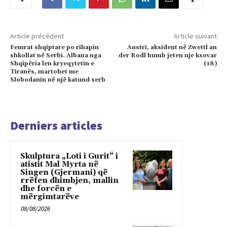
Article précédent
Article suivant
Femrat shqiptare po rihapin
Austri, aksident në Zwettl an
shkollat në Serbi. Albana nga
der Rodl humb jeten nje ksovar
Shqipëria len kryeqytetin e
(18)
Tiranës, martohet me
Slobodanin në një katund serb
Derniers articles
Skulptura „Loti i Gurit“ i
atistit Mal Myrta në
Singen (Gjermani) që
rrëfen dhimbjen, mallin
dhe forcën e
mërgimtarëve
08/08/2026