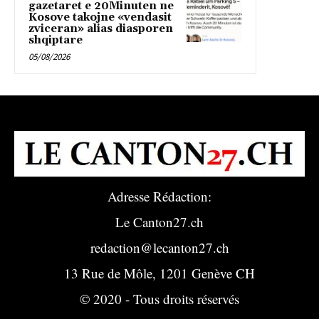
gazetaret e 20Minuten ne
Kosove takojne «vendasit
zviceran» alias diasporen
shqiptare
05/08/2026
Adresse Rédaction:
Le Canton27.ch
redaction@lecanton27.ch
13 Rue de Môle, 1201 Genève CH
© 2020 - Tous droits réservés