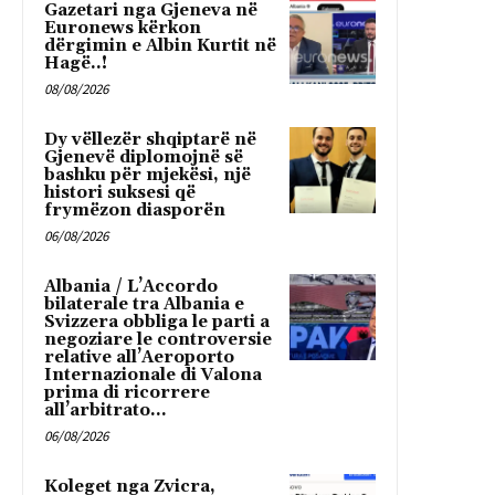
Gazetari nga Gjeneva në
Euronews kërkon
dërgimin e Albin Kurtit në
Hagë..!
08/08/2026
Dy vëllezër shqiptarë në
Gjenevë diplomojnë së
bashku për mjekësi, një
histori suksesi që
frymëzon diasporën
06/08/2026
Albania / L’Accordo
bilaterale tra Albania e
Svizzera obbliga le parti a
negoziare le controversie
relative all’Aeroporto
Internazionale di Valona
prima di ricorrere
all’arbitrato...
06/08/2026
Koleget nga Zvicra,