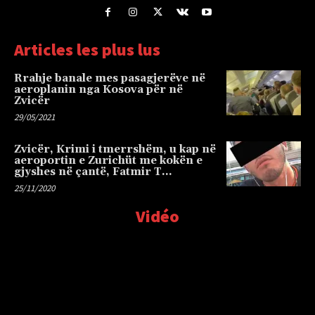
Articles les plus lus
Rrahje banale mes pasagjerëve në
aeroplanin nga Kosova për në
Zvicër
29/05/2021
Zvicër, Krimi i tmerrshëm, u kap në
aeroportin e Zurichüt me kokën e
gjyshes në çantë, Fatmir T…
25/11/2020
Vidéo