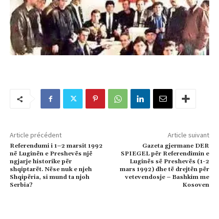
Article précédent
Article suivant
Referendumi i 1–2 marsit 1992
Gazeta gjermane DER
në Luginën e Preshevës një
SPIEGEL për Referendimin e
ngjarje historike për
Luginës së Preshevës (1-2
shqiptarët. Nëse nuk e njeh
mars 1992) dhe të drejtën për
Shqipëria, si mund ta njoh
vetevendosje – Bashkim me
Serbia?
Kosoven