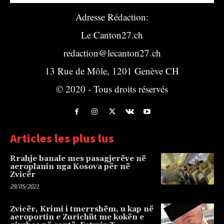
Adresse Rédaction:
Le Canton27.ch
redaction@lecanton27.ch
13 Rue de Môle, 1201 Genève CH
© 2020 - Tous droits réservés
Articles les plus lus
Rrahje banale mes pasagjerëve në
aeroplanin nga Kosova për në
Zvicër
29/05/2021
Zvicër, Krimi i tmerrshëm, u kap në
aeroportin e Zurichüt me kokën e