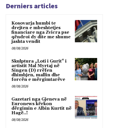
Derniers articles
Kosovarja humbi te
drejten e mbeshtetjes
financiare nga Zvicra pse
qëndroi dy dite me shume
jashta vendit
08/08/2026
Skulptura „Loti i Gurit“ i
artistit Mal Myrtaj në
Singen (D) rrëfen
dhimbjen, mallin dhe
forcën e mërgimtarëve
08/08/2026
Gazetari nga Gjeneva në
Euronews kërkon
dërgimin e Albin Kurtit në
Hagë..!
08/08/2026