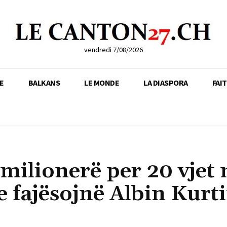
vendredi 7/08/2026
E
BALKANS
LE MONDE
LA DIASPORA
FAI
 milionerë per 20 vjet 
e fajësojnë Albin Kurt