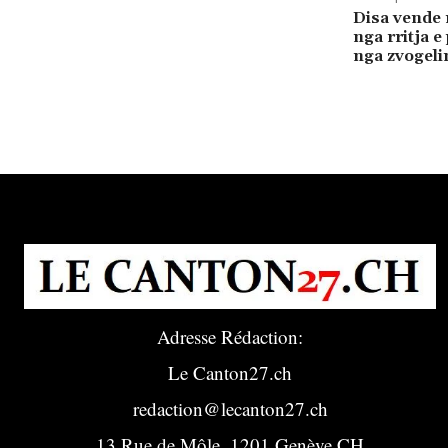
Disa vende n
nga rritja e
nga zvogeli
Adresse Rédaction:
Le Canton27.ch
redaction@lecanton27.ch
13 Rue de Môle, 1201 Genève CH