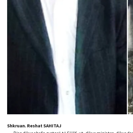
Shkruan. Reshat SAHITAJ
Disa dikur shefa zyrtarë të SHIK-ut, dikur ministra, dikur de