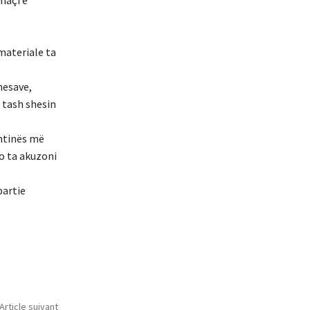
 materiale ta
nesave,
 tash shesin
shtinës më
o ta akuzoni
partie
Article suivant