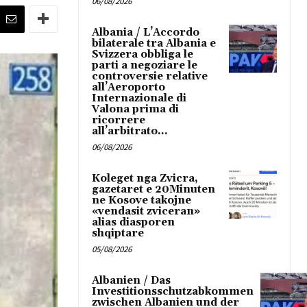
06/08/2026
Albania / L’Accordo
bilaterale tra Albania e
Svizzera obbliga le
parti a negoziare le
controversie relative
all’Aeroporto
Internazionale di
Valona prima di
ricorrere
all’arbitrato...
06/08/2026
Koleget nga Zvicra,
gazetaret e 20Minuten
ne Kosove takojne
«vendasit zviceran»
alias diasporen
shqiptare
05/08/2026
Albanien / Das
Investitionsschutzabkommen
zwischen Albanien und der