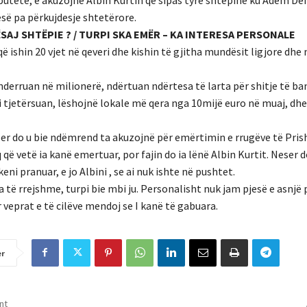
esë pa përkujdesje shtetërore.
ËSAJ SHTËPIE ? / TURPI SKA EMËR – KA INTERESA PERSONALE
që ishin 20 vjet në qeveri dhe kishin të gjitha mundësit ligjore dhe
hnderruan në milionerë, ndërtuan ndërtesa të larta për shitje të ba
 i tjetërsuan, lëshojnë lokale më qera nga 10mijë euro në muaj, dhe
eser do u bie ndëmrend ta akuzojnë për emërtimin e rrugëve të Pri
 vetë ia kanë emertuar, por fajin do ia lënë Albin Kurtit. Neser d
keni pranuar, e jo Albini , se ai nuk ishte në pushtet.
 të rrejshme, turpi bie mbi ju. Personalisht nuk jam pjesë e asnjë 
 veprat e të cilëve mendoj se I kanë të gabuara.
er
nt