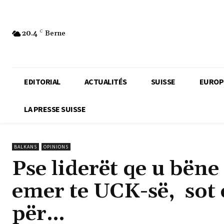
20.4
C
Berne
EDITORIAL
ACTUALITÉS
SUISSE
EUROP
LA PRESSE SUISSE
BALKANS
OPINIONS
Pse liderët qe u bëne
emer te UCK-së, sot 
për…