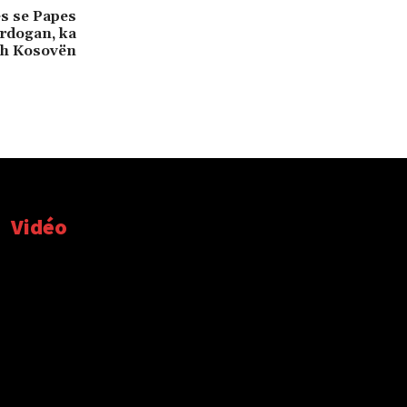
es se Papes
rdogan, ka
joh Kosovën
Vidéo