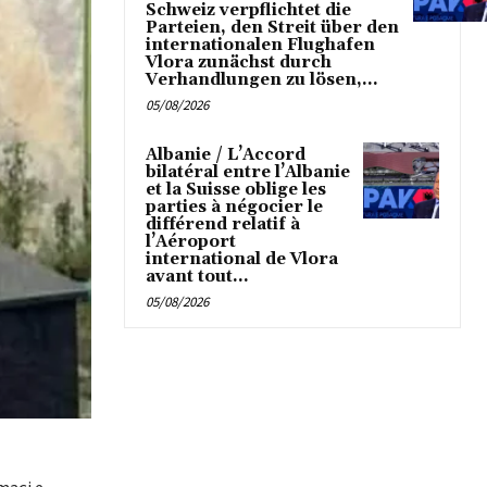
Schweiz verpflichtet die
Parteien, den Streit über den
internationalen Flughafen
Vlora zunächst durch
Verhandlungen zu lösen,...
05/08/2026
Albanie / L’Accord
bilatéral entre l’Albanie
et la Suisse oblige les
parties à négocier le
différend relatif à
l’Aéroport
international de Vlora
avant tout...
05/08/2026
maçi e