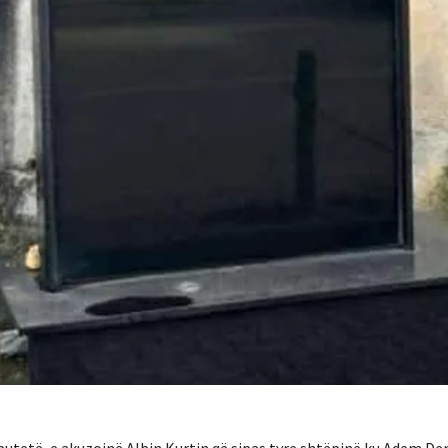
putetë, e akuzojnë Albin Kurtin që sipas tyre shtëpinë ku Adem De