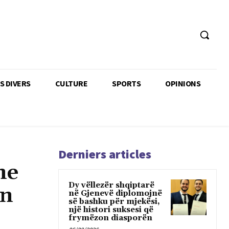
TS DIVERS
CULTURE
SPORTS
OPINIONS
Derniers articles
ne
Dy vëllezër shqiptarë
in
në Gjenevë diplomojnë
së bashku për mjekësi,
një histori suksesi që
frymëzon diasporën