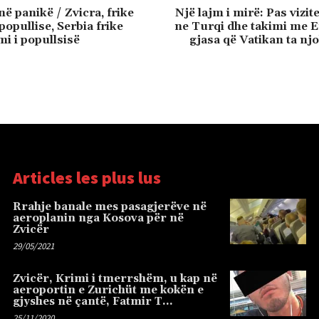
ë panikë / Zvicra, frike
Një lajm i mirë: Pas vizit
 popullise, Serbia frike
ne Turqi dhe takimi me E
mi i popullsisë
gjasa që Vatikan ta n
Articles les plus lus
Rrahje banale mes pasagjerëve në
aeroplanin nga Kosova për në
Zvicër
29/05/2021
Zvicër, Krimi i tmerrshëm, u kap në
aeroportin e Zurichüt me kokën e
gjyshes në çantë, Fatmir T…
25/11/2020