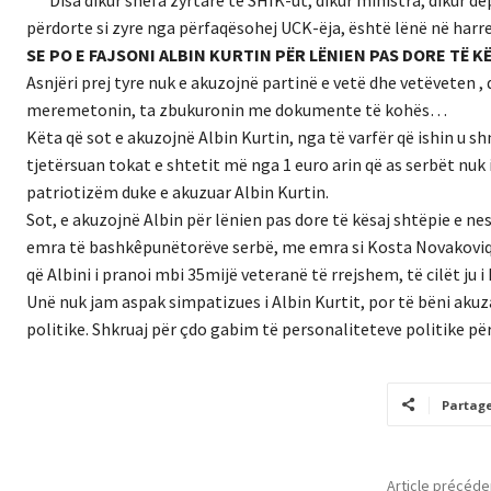
përdorte si zyre nga përfaqësohej UCK-ëja, është lënë në harr
SE PO E FAJSONI ALBIN KURTIN PËR LËNIEN PAS DORE TË K
Asnjëri prej tyre nuk e akuzojnë partinë e vetë dhe vetëveten , 
meremetonin, ta zbukuronin me dokumente të kohës…
Këta që sot e akuzojnë Albin Kurtin, nga të varfër që ishin u s
tjetërsuan tokat e shtetit më nga 1 euro arin që as serbët nuk
patriotizëm duke e akuzuar Albin Kurtin.
Sot, e akuzojnë Albin për lënien pas dore të kësaj shtëpie e n
emra të bashkêpunëtorëve serbë, me emra si Kosta Novakoviq që
që Albini i pranoi mbi 35mijë veteranë të rrejshem, të cilët ju i 
Unë nuk jam aspak simpatizues i Albin Kurtit, por të bëni akuza
politike. Shkruaj për çdo gabim të personaliteteve politike për
Partag
Article précéde