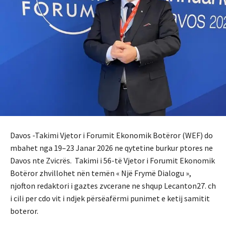
Davos -Takimi Vjetor i Forumit Ekonomik Botëror (WEF) do
mbahet nga 19–23 Janar 2026 ne qytetine burkur ptores ne
Davos nte Zvicrës. Takimi i 56-të Vjetor i Forumit Ekonomik
Botëror zhvillohet nën temën « Një Frymë Dialogu »,
njofton redaktori i gaztes zvcerane ne shqup Lecanton27. ch
i cili per cdo vit i ndjek përsëafërmi punimet e ketij samitit
boteror.