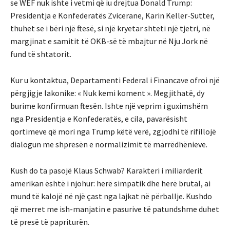
se WEF nuk ishte i vetmi që iu drejtua Donald Trump:
Presidentja e Konfederatës Zvicerane, Karin Keller-Sutter,
thuhet se i bëri një ftesë, si një kryetar shteti një tjetri, në
margjinat e samitit të OKB-së të mbajtur në Nju Jork në
fund të shtatorit.
Kur u kontaktua, Departamenti Federal i Financave ofroi një
përgjigje lakonike: « Nuk kemi koment ». Megjithatë, dy
burime konfirmuan ftesën. Ishte një veprim i guximshëm
nga Presidentja e Konfederatës, e cila, pavarësisht
qortimeve që mori nga Trump këtë verë, zgjodhi të rifillojë
dialogun me shpresën e normalizimit të marrëdhënieve.
Kush do ta pasojë Klaus Schwab? Karakteri i miliarderit
amerikan është i njohur: herë simpatik dhe herë brutal, ai
mund të kalojë në një çast nga lajkat në përballje. Kushdo
që merret me ish-manjatin e pasurive të patundshme duhet
të presë të papriturën.