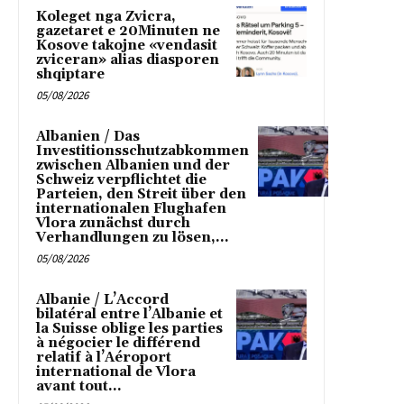
Koleget nga Zvicra,
gazetaret e 20Minuten ne
Kosove takojne «vendasit
zviceran» alias diasporen
shqiptare
05/08/2026
Albanien / Das
Investitionsschutzabkommen
zwischen Albanien und der
Schweiz verpflichtet die
Parteien, den Streit über den
internationalen Flughafen
Vlora zunächst durch
Verhandlungen zu lösen,...
05/08/2026
Albanie / L’Accord
bilatéral entre l’Albanie et
la Suisse oblige les parties
à négocier le différend
relatif à l’Aéroport
international de Vlora
avant tout...