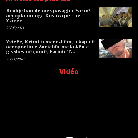
Rrahje banale mes pasagjerëve në
aeroplanin nga Kosova për në
Zvicër
29/05/2021
Zvicër, Krimi i tmerrshëm, u kap në
aeroportin e Zurichüt me kokën e
gjyshes në çantë, Fatmir T…
25/11/2020
Vidéo