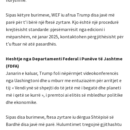
ndryshme.
Sipas këtyre burimeve, WEF iu afrua Trump disa javë më
parë për t’i bërë një ftesë zyrtare. Kjo është një procedurë
krejtësisht standarde: pjesëmarrësit nga edicioni i
mëparshëm, në janar 2025, kontaktohen përgjithësisht për
t’u ftuar në atë pasardhës.
Heshtje nga Departamenti Federal i Punëve të Jashtme
(FDFA)
Janarin e kaluar, Trump foli nëpërmjet videokonferencës
nga Uashingtoni dhe u mburr me entuziazëm për arritjet e
tij: « Vendi ynë së shpejti do të jetë më i begatë dhe planeti
më i qetë se kurrë », i premtoi ai elitës së mbledhur politike
dhe ekonomike.
Sipas disa burimeve, ftesa zyrtare iu dërgua Shtëpisë së
Bardhë disa javë më parë. Hulumtimet tregojnë gjithashtu