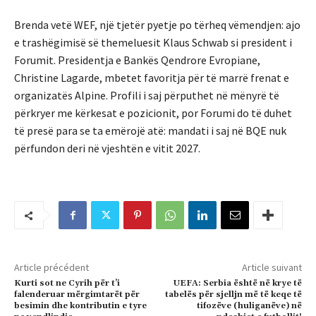
Brenda vetë WEF, një tjetër pyetje po tërheq vëmendjen: ajo
e trashëgimisë së themeluesit Klaus Schwab si president i
Forumit. Presidentja e Bankës Qendrore Evropiane,
Christine Lagarde, mbetet favoritja për të marrë frenat e
organizatës Alpine. Profili i saj përputhet në mënyrë të
përkryer me kërkesat e pozicionit, por Forumi do të duhet
të presë para se ta emërojë atë: mandati i saj në BQE nuk
përfundon deri në vjeshtën e vitit 2027.
Article précédent
Article suivant
Kurti sot ne Cyrih për t’i
UEFA: Serbia është në krye të
falenderuar mërgimtarët për
tabelës për sjelljn më të keqe të
besimin dhe kontributin e tyre
tifozëve (huliganëve) në