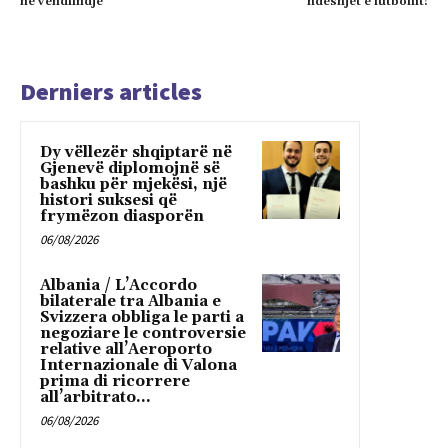
ne vendlindje
ndeshjet e futbollit!
Derniers articles
Dy vëllezër shqiptarë në
Gjenevë diplomojnë së
bashku për mjekësi, një
histori suksesi që
frymëzon diasporën
06/08/2026
Albania / L’Accordo
bilaterale tra Albania e
Svizzera obbliga le parti a
negoziare le controversie
relative all’Aeroporto
Internazionale di Valona
prima di ricorrere
all’arbitrato...
06/08/2026