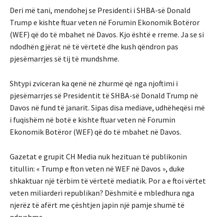
Deri më tani, mendohej se Presidenti i SHBA-së Donald
Trump e kishte ftuar veten në Forumin Ekonomik Botëror
(WEF) që do të mbahet në Davos. Kjo është e rreme. Ja se si
ndodhën gjërat në të vërtetë dhe kush qëndron pas
pjesëmarrjes së tij të mundshme.
Shtypi zviceran ka qenë në zhurmë që nga njoftimi i
pjesëmarrjes së Presidentit të SHBA-së Donald Trump në
Davos në fund të janarit. Sipas disa mediave, udhëheqësi më
i fuqishëm në botë e kishte ftuar veten në Forumin
Ekonomik Botëror (WEF) që do të mbahet në Davos.
Gazetat e grupit CH Media nuk hezituan të publikonin
titullin: « Trump e fton veten në WEF në Davos », duke
shkaktuar një tërbim të vërtetë mediatik. Por a e ftoi vërtet
veten miliarderi republikan? Dëshmitë e mbledhura nga
njerëz të afërt me çështjen japin një pamje shumë të