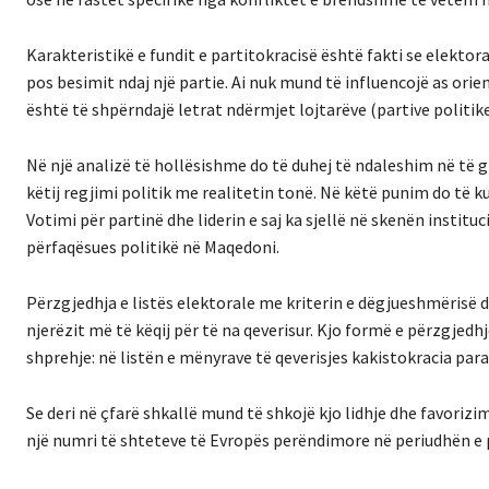
Karakteristikë e fundit e partitokracisë është fakti se elektor
pos besimit ndaj një partie. Ai nuk mund të influencojë as orie
është të shpërndajë letrat ndërmjet lojtarëve (partive politike
Në një analizë të hollësishme do të duhej të ndaleshim në të 
këtij regjimi politik me realitetin tonë. Në këtë punim do të
Votimi për partinë dhe liderin e saj ka sjellë në skenën instit
përfaqësues politikë në Maqedoni.
Përzgjedhja e listës elektorale me kriterin e dëgjueshmërisë dh
njerëzit më të këqij për të na qeverisur. Kjo formë e përzgjedhj
shprehje: në listën e mënyrave të qeverisjes kakistokracia para
Se deri në çfarë shkallë mund të shkojë kjo lidhje dhe favorizi
një numri të shteteve të Evropës perëndimore në periudhën e 