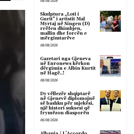
08/08/2026
Skulptura „Loti i
Gurit“ i artistit Mal
Myrtaj në Singen (D)
rrëfen dhimbjen,
mallin dhe forcën e
mërgimtarëve
08/08/2026
Gazetari nga Gjeneva
në Euronews kërkon
dërgimin e Albin Kurtit
në Hagë..!
08/08/2026
Dy vëllezër shqiptarë
në Gjenevë diplomojnë
së bashku për mjekësi,
një histori suksesi që
frymëzon diasporën
06/08/2026
Albania / L’Accordo