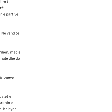
llim të
 të
n e partive
. Në vend të
trihen, madje
inale dhe do
isioneve
dalet e
krimin e
alisë hynë