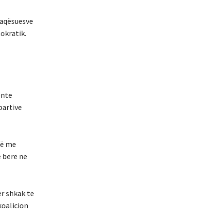
faqësuesve
okratik.
ente
partive
jë me
ë bërë në
ër shkak të
koalicion