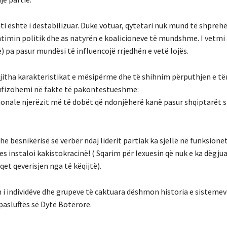
ati është i destabilizuar. Duke votuar, qytetari nuk mund të shprehë
ntimin politik dhe as natyrën e koalicioneve të mundshme. I vetmi at
) pa pasur mundësi të influencojë rrjedhën e vetë lojës.
gjitha karakteristikat e mësipërme dhe të shihnim përputhjen e t
 kufizohemi në fakte të pakontestueshme:
ucionale njerëzit më të dobët që ndonjëherë kanë pasur shqiptarët s
e besnikërisë së verbër ndaj liderit partiak ka sjellë në funksione
es instaloi kakistokracinë! ( Sqarim për lexuesin që nuk e ka dëgju
qet qeverisjen nga të këqijtë).
m i individëve dhe grupeve të caktuara dëshmon historia e sistemev
pasluftës së Dytë Botërore.