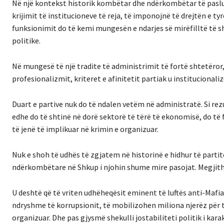
Në një kontekst historik kombëtar dhe ndërkombëtar të pasluft
krijimit të institucioneve të reja, të imponojnë të drejtën e ty
funksionimit do të kemi mungesën e ndarjes së mirëfilltë të sh
politike.
Në mungesë të një tradite të administrimit të fortë shtetëror
profesionalizmit, kriteret e afinitetit partiak u institucionali
Duart e partive nuk do të ndalen vetëm në administratë. Si rezu
edhe do të shtinë në dorë sektorë të tërë të ekonomisë, do të 
të jenë të implikuar në krimin e organizuar.
Nuk e shoh të udhës të zgjatem në historinë e hidhur të parti
ndërkombëtare në Shkup i njohin shume mire pasojat. Megjith
U deshtë që të vriten udhëheqësit eminent të luftës anti-Mafia
ndryshme të korrupsionit, të mobilizohen miliona njerëz për t
organizuar. Dhe pas gjysmë shekulli jostabiliteti politik i kar