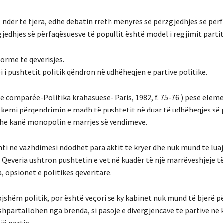
 ndër të tjera, edhe debatin rreth mënyrës së përzgjedhjes së për
gjedhjes së përfaqësuesve të popullit është model i regjimit partit
formë të qeverisjes.
i i pushtetit politik qëndron në udhëheqjen e partive politike.
tique comparée-Politika krahasuese- Paris, 1982, f. 75-76 ) pesë elem
i kemi përqendrimin e madh të pushtetit në duar të udhëheqjes së 
 dhe kanë monopolin e marrjes së vendimeve.
nti në vazhdimësi ndodhet para aktit të kryer dhe nuk mund të lua
n. Qeveria ushtron pushtetin e vet në kuadër të një marrëveshjeje t
a, opsionet e politikës qeveritare.
ojshëm politik, por është veçori se ky kabinet nuk mund të bjerë p
hpartallohen nga brenda, si pasojë e divergjencave të partive në 
jë partie.