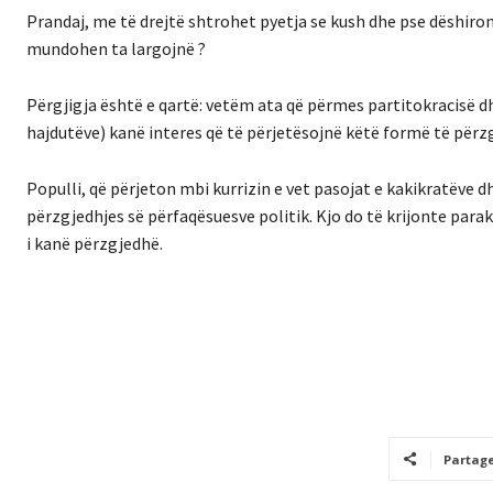
Prandaj, me të drejtë shtrohet pyetja se kush dhe pse dëshir
mundohen ta largojnë ?
Përgjigja është e qartë: vetëm ata që përmes partitokracisë 
hajdutëve) kanë interes që të përjetësojnë këtë formë të përzg
Populli, që përjeton mbi kurrizin e vet pasojat e kakikratëve 
përzgjedhjes së përfaqësuesve politik. Kjo do të krijonte paraku
i kanë përzgjedhë.
Partag