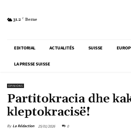
31.2
C
Berne
EDITORIAL
ACTUALITÉS
SUISSE
EUROP
LA PRESSE SUISSE
OPINIONS
Partitokracia dhe ka
kleptokracisë!
By
La Rédaction
25/01/2026
0