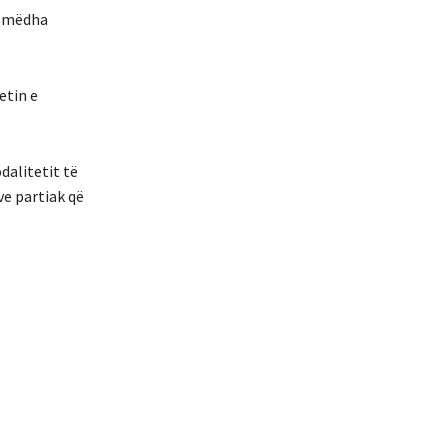
ë mëdha
etin e
dalitetit të
ve partiak që