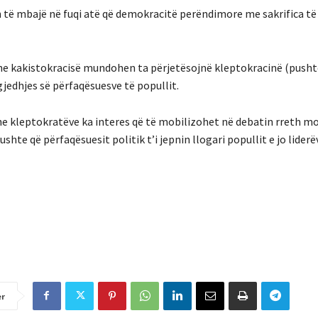
on të mbajë në fuqi atë që demokracitë perëndimore me sakrifica t
dhe kakistokracisë mundohen ta përjetësojnë kleptokracinë (pusht
jedhjes së përfaqësuesve të popullit.
dhe kleptokratëve ka interes që të mobilizohet në debatin rreth mo
shte që përfaqësuesit politik t’i jepnin llogari popullit e jo liderë
er