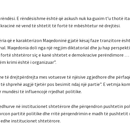
a rëndësi. E rëndësishme është që askush nuk ka guxim t’u thotë ita
kracinë në vend të shtetit të fortë të mbështetur në drejtësi.
ëria që e karakterizon Maqedoninë gjatë kësaj faze tranzitore ës
onal. Maqedonia doli nga një regjim diktatorial dhe ju hap perspekti
ë fortë shtetëror siç e kanë shtetet e demokracive perëndimore 
m krimi është i organizuar”.
dhe të drejtpërdrejta mes votuesve të njësive zgjedhore dhe përfaq
 të shprehë asgjë tjetër pos besimit ndaj një partie”. E vetmja ko
r mundësi të influencojë rrjedhat politike.
gjedhurve në institucionet shtetërore dhe përqendron pushtetin pol
orcon partitë politike dhe rritë përqendrimin e madh të pushtetit 
ë edhe institucionet shtetërore.