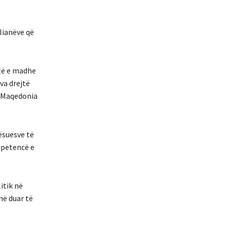
lianëve që
htë e madhe
va drejtë
… Maqedonia
ësuesve të
mpetencë e
itik në
në duar të