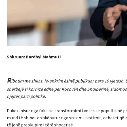
Shkruan: Bardhyl Mahmuti
R
ibotim me shkas. Ky shkrim është publikuar para 16 vjetësh. E
shërbejë si kornizë edhe për Kosovën dhe Shqipërinë, sidomos pë
njëjtës parti politike.
Duke u nisur nga fakti se transformimi i votës së popullit në 
mund të shihet e shkëputur nga sistemi i votimit, debatet që z
të jenë preokupim i tërë shoqërisë.