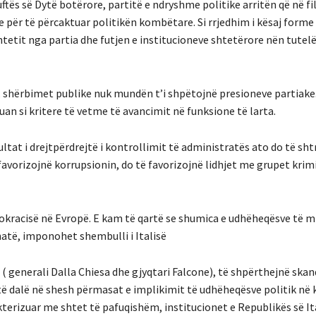
ës së Dytë botërore, partitë e ndryshme politike arritën që në fi
re për të përcaktuar politikën kombëtare. Si rrjedhim i kësaj forme
tetit nga partia dhe futjen e institucioneve shtetërore nën tutelë
, shërbimet publike nuk mundën t’i shpëtojnë presioneve partiake
zuan si kritere të vetme të avancimit në funksione të larta.
ltat i drejtpërdrejtë i kontrollimit të administratës ato do të sh
favorizojnë korrupsionin, do të favorizojnë lidhjet me grupet krim
tokracisë në Evropë. E kam të qartë se shumica e udhëheqësve të m
atë, imponohet shembulli i Italisë
 ( generali Dalla Chiesa dhe gjyqtari Falcone), të shpërthejnë skan
ë dalë në shesh përmasat e implikimit të udhëheqësve politik në 
akterizuar me shtet të pafuqishëm, institucionet e Republikës së It