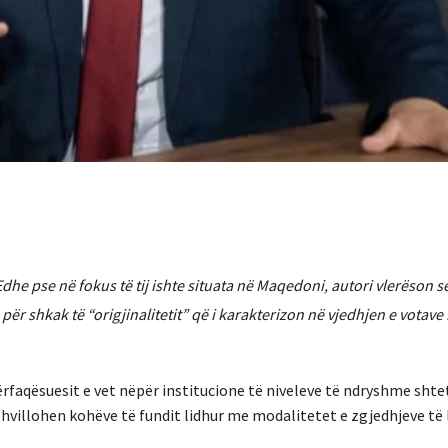
dhe pse në fokus të tij ishte situata në Maqedoni, autori vlerëson s
r shkak të “origjinalitetit” që i karakterizon në vjedhjen e votave
përfaqësuesit e vet nëpër institucione të niveleve të ndryshme shte
hvillohen kohëve të fundit lidhur me modalitetet e zgjedhjeve të l