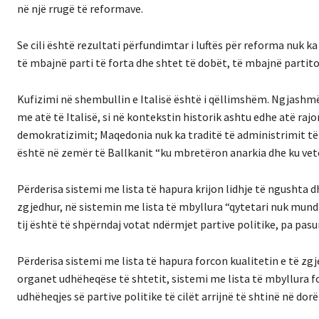
në një rrugë të reformave.
Se cili është rezultati përfundimtar i luftës për reforma nuk k
të mbajnë parti të forta dhe shtet të dobët, të mbajnë partito
Kufizimi në shembullin e Italisë është i qëllimshëm. Ngjashm
me atë të Italisë, si në kontekstin historik ashtu edhe atë raj
demokratizimit; Maqedonia nuk ka traditë të administrimit t
është në zemër të Ballkanit “ku mbretëron anarkia dhe ku vetë
Përderisa sistemi me lista të hapura krijon lidhje të ngushta 
zgjedhur, në sistemin me lista të mbyllura “qytetari nuk mund
tij është të shpërndaj votat ndërmjet partive politike, pa pasu
Përderisa sistemi me lista të hapura forcon kualitetin e të z
organet udhëheqëse të shtetit, sistemi me lista të mbyllura f
udhëheqjes së partive politike të cilët arrijnë të shtinë në dor