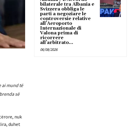
bilaterale tra Albania e
Svizzera obbliga le
parti a negoziare le
controversie relative
all’Aeroporto
Internazionale di
Valona prima di
ricorrere
all’arbitrato...
06/08/2026
e ai mund të
 brenda së
tërore, nuk
ira, duhet