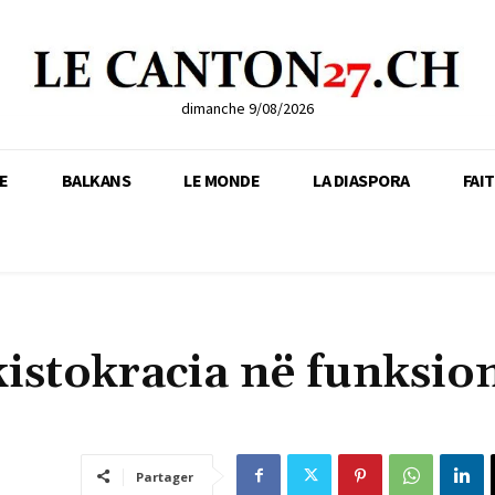
dimanche 9/08/2026
E
BALKANS
LE MONDE
LA DIASPORA
FAI
kistokracia në funksion
Partager