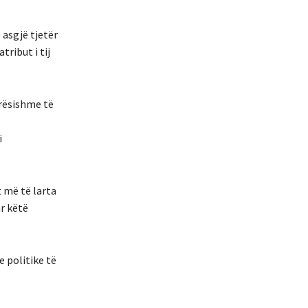
 asgjë tjetër
ribut i tij
ërësishme të
i
t më të larta
ar këtë
e politike të