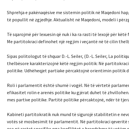
Shprehja e pakënaqësive me sistemin politik në Maqedoni hap,
të popullit në zgjedhje. Aktualisht në Maqedoni, modeli i përz
Të sqarojmë për lexuesin që nuk i ka ra rasti të lexojë për këtë 
Me partitokraci definohet një regjim i veçantë në të cilin thelb
Sipas politologut të shquar D.-L. Seiler, (D.-L. Seiler, La poli
thelbësore karakterizojnë këtë regjim politik: Në partitokrac
politike. Udhëheqjet partiake përcaktojnë orientimin politik
Roli i parlamentit është shumë i vogël. Në të vërtetë parlame
efikasitet rolin e arenës politike ku gjërat duhet të zhvillohe
mes partive politike. Partitë politike përcaktojnë, ndër të tjer
Kabineti partitokratik nuk mund të sigurojë stabilitetin e nev
votës së mosbesimit të parlamentit. Në partitokraci qeveritë s
ose në rastet specifike nga konfliktet e brendshme të vetëm n