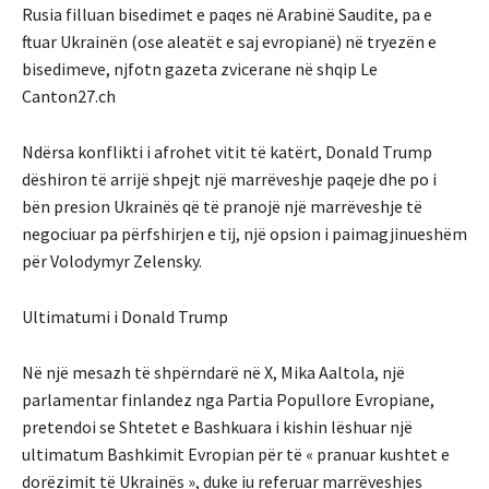
Rusia filluan bisedimet e paqes në Arabinë Saudite, pa e
ftuar Ukrainën (ose aleatët e saj evropianë) në tryezën e
bisedimeve, njfotn gazeta zvicerane në shqip Le
Canton27.ch
Ndërsa konflikti i afrohet vitit të katërt, Donald Trump
dëshiron të arrijë shpejt një marrëveshje paqeje dhe po i
bën presion Ukrainës që të pranojë një marrëveshje të
negociuar pa përfshirjen e tij, një opsion i paimagjinueshëm
për Volodymyr Zelensky.
Ultimatumi i Donald Trump
Në një mesazh të shpërndarë në X, Mika Aaltola, një
parlamentar finlandez nga Partia Popullore Evropiane,
pretendoi se Shtetet e Bashkuara i kishin lëshuar një
ultimatum Bashkimit Evropian për të « pranuar kushtet e
dorëzimit të Ukrainës », duke iu referuar marrëveshjes