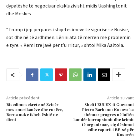
dypalëshe të negociuar ekskluzivisht midis Uashingtonit
dhe Moskës.
“Trump i jep përparësi shqetësimeve të sigurisë së Rusisë,
sot dhe në të ardhmen. Lërini ata të merren me problemin
e tyre. « Kemi tre javë për t’u rritur, » shtoi Mika Aaltola.
Article précédent
Article suivant
Bisedime sekrete në Zvicër
Shefi i EULEX-it Giovanni
mes amerikanëve dhe rusëve,
Pietro Barbano: Kosova ka
Berna nuk e fsheh është ne
shënuar progres në luftën
dieni
kundër korrupsionit dhe krimit
të organizuar, siç dëshmoi
edhe raporti i BE-së për
Kosovën