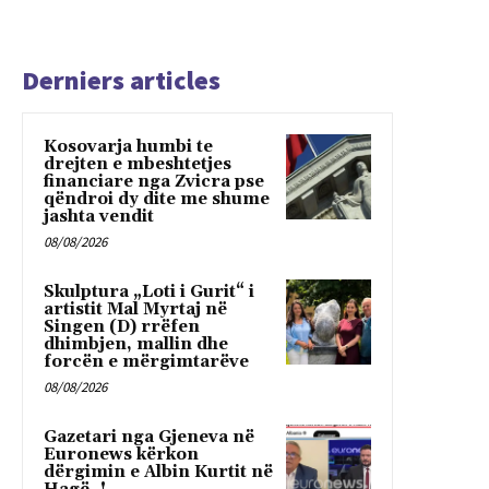
Derniers articles
Kosovarja humbi te
drejten e mbeshtetjes
financiare nga Zvicra pse
qëndroi dy dite me shume
jashta vendit
08/08/2026
Skulptura „Loti i Gurit“ i
artistit Mal Myrtaj në
Singen (D) rrëfen
dhimbjen, mallin dhe
forcën e mërgimtarëve
08/08/2026
Gazetari nga Gjeneva në
Euronews kërkon
dërgimin e Albin Kurtit në