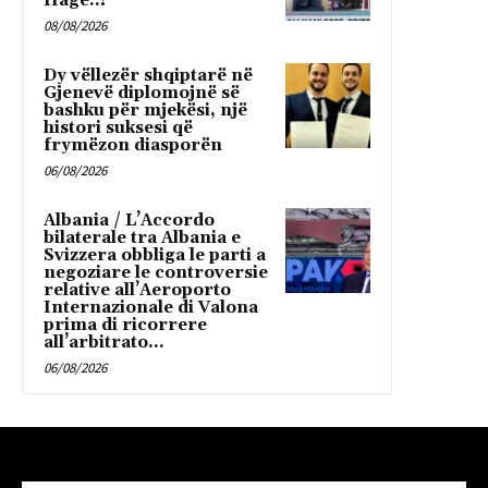
Hagë..!
08/08/2026
Dy vëllezër shqiptarë në
Gjenevë diplomojnë së
bashku për mjekësi, një
histori suksesi që
frymëzon diasporën
06/08/2026
Albania / L’Accordo
bilaterale tra Albania e
Svizzera obbliga le parti a
negoziare le controversie
relative all’Aeroporto
Internazionale di Valona
prima di ricorrere
all’arbitrato...
06/08/2026