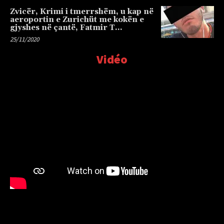
Zvicër, Krimi i tmerrshëm, u kap në
aeroportin e Zurichüt me kokën e
gjyshes në çantë, Fatmir T…
25/11/2020
Vidéo