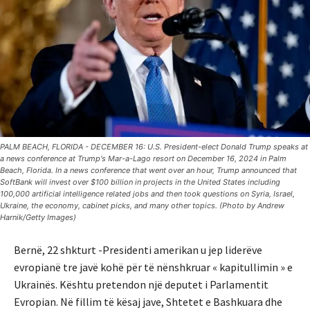
PALM BEACH, FLORIDA - DECEMBER 16: U.S. President-elect Donald Trump speaks at
a news conference at Trump's Mar-a-Lago resort on December 16, 2024 in Palm
Beach, Florida. In a news conference that went over an hour, Trump announced that
SoftBank will invest over $100 billion in projects in the United States including
100,000 artificial intelligence related jobs and then took questions on Syria, Israel,
Ukraine, the economy, cabinet picks, and many other topics. (Photo by Andrew
Harnik/Getty Images)
Bernë, 22 shkturt -Presidenti amerikan u jep liderëve
evropianë tre javë kohë për të nënshkruar « kapitullimin » e
Ukrainës. Kështu pretendon një deputet i Parlamentit
Evropian. Në fillim të kësaj jave, Shtetet e Bashkuara dhe