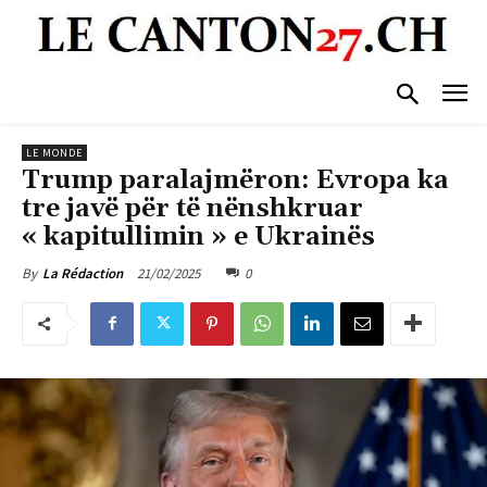
LE MONDE
Trump paralajmëron: Evropa ka
tre javë për të nënshkruar
« kapitullimin » e Ukrainës
21/02/2025
0
By
La Rédaction