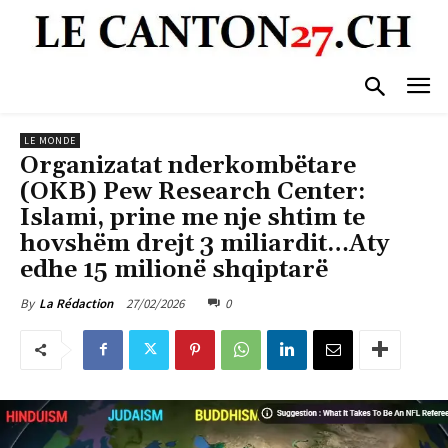
LE MONDE
Organizatat nderkombëtare
(OKB) Pew Research Center:
Islami, prine me nje shtim te
hovshëm drejt 3 miliardit…Aty
edhe 15 milionë shqiptarë
27/02/2026
0
By
La Rédaction