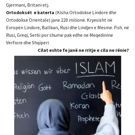
Gjermani, Britani etj.
Ortodoksët e katerta
(Kisha Ortodokse Lindore dhe
Ortodokse Orientale) jane 220 milionë. Kryesisht në
Evropën Lindore, Ballkan, Rusi dhe Lindjen e Mesme. P.sh. në
Rusi, Greqi, Serbi por shume pak edhe ne Meqedinine
Verfiore dhe Shqiperi
Cilat eshte fe janë ne rritje e cila ne rënie?