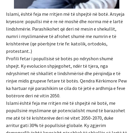
Islami, është feja me rritjen më të shpejtë në botë. Arsyeja
kryesore: popullsi më e re në moshë dhe norma më e lartë
lindshmërie. Parashikohet që deri në mesin e shekullit,
numri i myslimanëve të afrohet shumë me numrin e të
krishterëve (qe pöerbjne trie fe: katolik, ortodoks,
protestant..)
Profili fetar i popullsisë së botës po ndryshon shumë
shpejt. Ky evolucion shpjegohet, ndër të tjera, nga
ndryshimet në shkallët e lindshmërisë dhe përqindja e të
rinjve midis grupeve fetare të botës. Qendra Kërkimore Pew
ka hartuar një parashikim se cila do të jetë e ardhmja e feve
botërore deri në vitin 2050.
Islami është feja me rritjen më të shpejtë në botë, me
popullsinë myslimane që potencialisht mund të barazohet
me atë të të krishterëve deri në vitet 2050-2070, duke
arritur gati 30% të popullsisë globale. Ky zgjerim
demografik është kryesisht për shkak të shkallës së lartë të