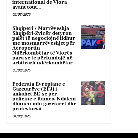
international de Vlora
avant tout...
05/08/2026
Shqiperi / Marrëveshja
Shqipëri-Zvicër detyron
palët të negociojnë lidhur
me mosmarrëveshjet për
Aeroportin
Ndërkombëtar të Vlorës
para se te përfundojë në
arbitrazh ndërkombëtar
05/08/2026
Federata Evropiane e
Gazetarëve (EFJ) i
ankohet BE-se per
policine e Rames. Ndaleni
dhunen mbi gazetaret dhe
protestuesit
04/08/2026