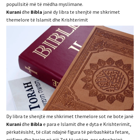
popullsitë më të mëdha myslimane.
Kurani
dhe
Bibla
janë dy libra te shenjtë me shkrimet
themelore të Islamit dhe Krishterimit
Dy libra te shenjtë me shkrimet themelore sot ne bote janë
Kurani
dhe
Bibla
e para e Islamit dhe e dyta e Krishterimit,
përkatësisht, të cilat ndajnë figura të përbashkëta fetare,
rrëfime dhe besim në një Zot të vetëm, por ndryshojnë