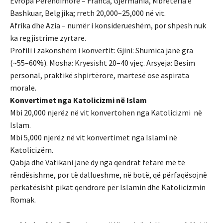
Evropa Perëndimore – Franca, Gjermania, Mbretëria e
Bashkuar, Belgjika; rreth 20,000–25,000 në vit.
Afrika dhe Azia – numër i konsiderueshëm, por shpesh nuk
ka regjistrime zyrtare.
Profili i zakonshëm i konvertit: Gjini: Shumica janë gra
(~55–60%). Mosha: Kryesisht 20–40 vjeç. Arsyeja: Besim
personal, praktikë shpirtërore, martesë ose aspirata
morale.
Konvertimet nga Katolicizmi në Islam
Mbi 20,000 njerëz në vit konvertohen nga Katolicizmi në
Islam.
Mbi 5,000 njerëz në vit konvertimet nga Islami në
Katolicizëm.
Qabja dhe Vatikani janë dy nga qendrat fetare më të
rëndësishme, por të dallueshme, në botë, që përfaqësojnë
përkatësisht pikat qendrore për Islamin dhe Katolicizmin
Romak.