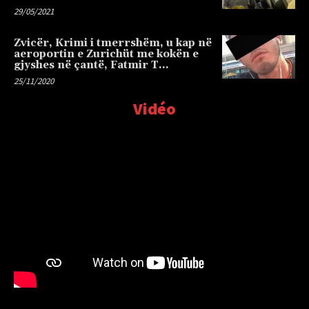
29/05/2021
Zvicër, Krimi i tmerrshëm, u kap në
aeroportin e Zurichüt me kokën e
gjyshes në çantë, Fatmir T…
25/11/2020
Vidéo