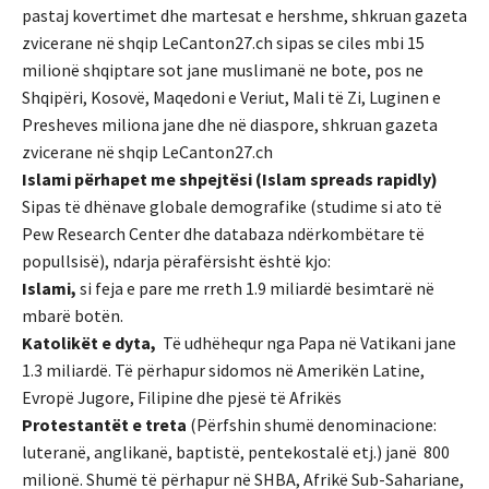
pastaj kovertimet dhe martesat e hershme, shkruan gazeta
zvicerane në shqip LeCanton27.ch sipas se ciles mbi 15
milionë shqiptare sot jane muslimanë ne bote, pos ne
Shqipëri, Kosovë, Maqedoni e Veriut, Mali të Zi, Luginen e
Presheves miliona jane dhe në diaspore, shkruan gazeta
zvicerane në shqip LeCanton27.ch
Islami përhapet me shpejtësi (Islam spreads rapidly)
Sipas të dhënave globale demografike (studime si ato të
Pew Research Center dhe databaza ndërkombëtare të
popullsisë), ndarja përafërsisht është kjo:
Islami,
si feja e pare me rreth 1.9 miliardë besimtarë në
mbarë botën.
Katolikët e dyta,
Të udhëhequr nga Papa në Vatikani jane
1.3 miliardë. Të përhapur sidomos në Amerikën Latine,
Evropë Jugore, Filipine dhe pjesë të Afrikës
Protestantët e treta
(Përfshin shumë denominacione:
luteranë, anglikanë, baptistë, pentekostalë etj.) janë 800
milionë. Shumë të përhapur në SHBA, Afrikë Sub-Sahariane,