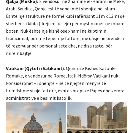
Qabja (Mekka):
E vendosur në Xhaminë el-Haram në Mekë,
Arabi Saudite, Qabja është vendi më i shenjtë në Islam.
Është një strukturë në formë kubi (afërsisht 11m x 13m) që
shërben si kibla (drejtim lutjeje) për myslimanët në mbarë
botën. Nuk është një kishë ose xhami në kuptimin
tradicional, por më tepër një faltore, me qasje në brendësi
të rezervuar për personalitete dhe, në disa raste, për
mirëmbajtje.
Vatikani (Qyteti i Vatikanit)
: Qendra e Kishës Katolike
Romake, e vendosur në Romë, Itali. Ndërsa Vatikani nuk
konsiderohet « i shenjtë » në të njëjtën mënyrë të
brendshme si një faltore, është shtëpia e Papës dhe zemra
administrative e besimit katolik.