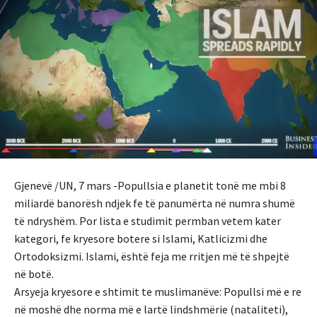
Gjenevë /UN, 7 mars -Popullsia e planetit tonë me mbi 8
miliardë banorësh ndjek fe të panumërta në numra shumë
të ndryshëm. Por lista e studimit permban vetem kater
kategori, fe kryesore botere si Islami, Katlicizmi dhe
Ortodoksizmi. Islami, është feja me rritjen më të shpejtë
në botë.
Arsyeja kryesore e shtimit te muslimanëve: Popullsi më e re
në moshë dhe norma më e lartë lindshmërie (nataliteti),