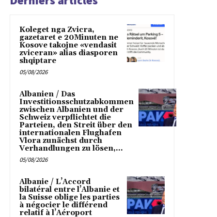
Derniers articles
Koleget nga Zvicra,
gazetaret e 20Minuten ne
Kosove takojne «vendasit
zviceran» alias diasporen
shqiptare
05/08/2026
Albanien / Das
Investitionsschutzabkommen
zwischen Albanien und der
Schweiz verpflichtet die
Parteien, den Streit über den
internationalen Flughafen
Vlora zunächst durch
Verhandlungen zu lösen,...
05/08/2026
Albanie / L’Accord
bilatéral entre l’Albanie et
la Suisse oblige les parties
à négocier le différend
relatif à l’Aéroport