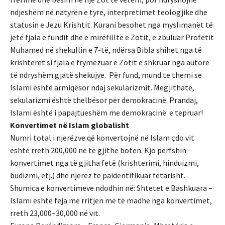
ndjeshëm në natyrën e tyre, interpretimet teologjike dhe
statusin e Jezu Krishtit. Kurani besohet nga myslimanët të
jetë fjala e fundit dhe e mirëfilltë e Zotit, e zbuluar Profetit
Muhamed në shekullin e 7-të, ndërsa Bibla shihet nga të
krishterët si fjala e frymëzuar e Zotit e shkruar nga autorë
të ndryshëm gjatë shekujve. Për fund, mund te themi se
Islami është armiqësor ndaj sekularizmit. Megjithatë,
sekularizmi është thelbësor për demokracinë. Prandaj,
Islami është i papajtueshëm me demokracinë e tepruar!
Konvertimet në Islam globalisht
Numri total i njerëzve që konvertojnë në Islam çdo vit
është rreth 200,000 në të gjithë botën. Kjo përfshin
konvertimet nga të gjitha fetë (krishterimi, hinduizmi,
budizmi, etj.) dhe njerëz të paidentifikuar fetarisht.
Shumica e konvertimeve ndodhin në: Shtetet e Bashkuara –
Islami është feja me rritjen më të madhe nga konvertimet,
rreth 23,000–30,000 në vit.