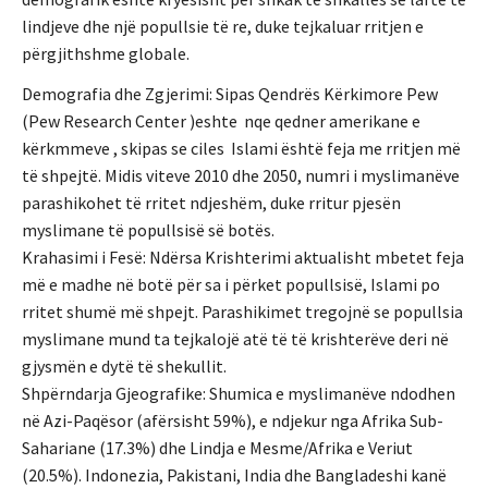
lindjeve dhe një popullsie të re, duke tejkaluar rritjen e
përgjithshme globale.
Demografia dhe Zgjerimi: Sipas Qendrës Kërkimore Pew
(Pew Research Center )eshte nqe qedner amerikane e
kërkmmeve , skipas se ciles Islami është feja me rritjen më
të shpejtë. Midis viteve 2010 dhe 2050, numri i myslimanëve
parashikohet të rritet ndjeshëm, duke rritur pjesën
myslimane të popullsisë së botës.
Krahasimi i Fesë: Ndërsa Krishterimi aktualisht mbetet feja
më e madhe në botë për sa i përket popullsisë, Islami po
rritet shumë më shpejt. Parashikimet tregojnë se popullsia
myslimane mund ta tejkalojë atë të të krishterëve deri në
gjysmën e dytë të shekullit.
Shpërndarja Gjeografike: Shumica e myslimanëve ndodhen
në Azi-Paqësor (afërsisht 59%), e ndjekur nga Afrika Sub-
Sahariane (17.3%) dhe Lindja e Mesme/Afrika e Veriut
(20.5%). Indonezia, Pakistani, India dhe Bangladeshi kanë