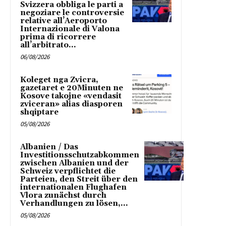
Svizzera obbliga le parti a
negoziare le controversie
relative all’Aeroporto
Internazionale di Valona
prima di ricorrere
all’arbitrato...
06/08/2026
Koleget nga Zvicra,
gazetaret e 20Minuten ne
Kosove takojne «vendasit
zviceran» alias diasporen
shqiptare
05/08/2026
Albanien / Das
Investitionsschutzabkommen
zwischen Albanien und der
Schweiz verpflichtet die
Parteien, den Streit über den
internationalen Flughafen
Vlora zunächst durch
Verhandlungen zu lösen,...
05/08/2026