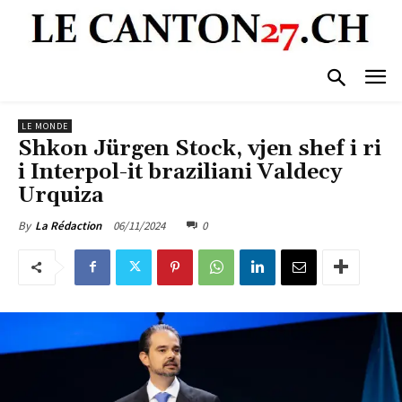
LE MONDE
Shkon Jürgen Stock, vjen shef i ri
i Interpol-it braziliani Valdecy
Urquiza
06/11/2024
0
By
La Rédaction