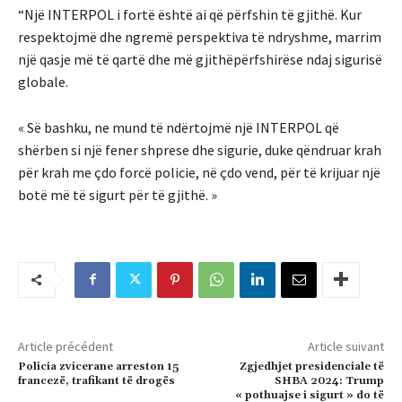
“Një INTERPOL i fortë është ai që përfshin të gjithë. Kur
respektojmë dhe ngremë perspektiva të ndryshme, marrim
një qasje më të qartë dhe më gjithëpërfshirëse ndaj sigurisë
globale.
« Së bashku, ne mund të ndërtojmë një INTERPOL që
shërben si një fener shprese dhe sigurie, duke qëndruar krah
për krah me çdo forcë policie, në çdo vend, për të krijuar një
botë më të sigurt për të gjithë. »
Article précédent
Article suivant
Policia zvicerane arreston 15
Zgjedhjet presidenciale të
francezë, trafikant të drogës
SHBA 2024: Trump
« pothuajse i sigurt » do të