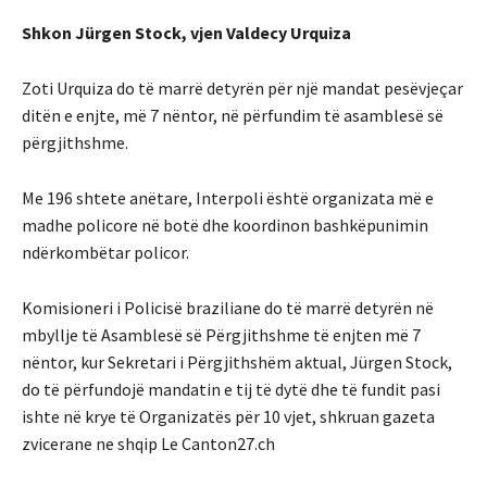
Shkon Jürgen Stock, vjen Valdecy Urquiza
Zoti Urquiza do të marrë detyrën për një mandat pesëvjeçar
ditën e enjte, më 7 nëntor, në përfundim të asamblesë së
përgjithshme.
Me 196 shtete anëtare, Interpoli është organizata më e
madhe policore në botë dhe koordinon bashkëpunimin
ndërkombëtar policor.
Komisioneri i Policisë braziliane do të marrë detyrën në
mbyllje të Asamblesë së Përgjithshme të enjten më 7
nëntor, kur Sekretari i Përgjithshëm aktual, Jürgen Stock,
do të përfundojë mandatin e tij të dytë dhe të fundit pasi
ishte në krye të Organizatës për 10 vjet, shkruan gazeta
zvicerane ne shqip Le Canton27.ch