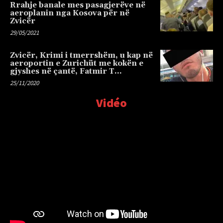
Rrahje banale mes pasagjerëve në
aeroplanin nga Kosova për në
Zvicër
29/05/2021
Zvicër, Krimi i tmerrshëm, u kap në
aeroportin e Zurichüt me kokën e
gjyshes në çantë, Fatmir T…
25/11/2020
Vidéo