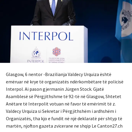
Glasgow, 6 nentor -Brazilianja Valdecy Urquiza është
emëruar në krye të organizatës ndërkombëtare të policisë
Interpol. Ai pason gjermanin Jürgen Stock. Gjatë
Asamblesë së Përgjithshme të 92-të në Glasgow, Shtetet
Anëtare të Interpolit votuan në favor të emërimit të z.
Valdecy Urquiza si Sekretar i Përgjithshëm i ardhshëm i
Organizatës, tha kjo e fundit në një deklaratë për shtyp të
martën, njofton gazeta zvicerane ne shqip Le Canton27.ch