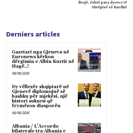
fitojë, është para dyerve të
Shtëpisë së Bardhë
Derniers articles
Gazetari nga Gjeneva në
Euronews kërkon
dërgimin e Albin Kurtit në
Hagë..!
08/08/2026
Dy vëllezër shqiptarë në
Gjenevë diplomojnë së
bashku për mjekësi, një
histori suksesi që
frymëzon diasporën
06/08/2026
Albania / L’Accordo
bilaterale tra Albania e