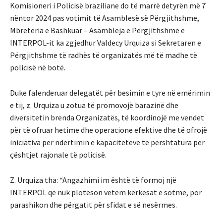
Komisioneri i Policisë braziliane do të marrë detyrën më 7
nëntor 2024 pas votimit të Asamblesë së Përgjithshme,
Mbretëria e Bashkuar – Asambleja e Përgjithshme e
INTERPOL-it ka zgjedhur Valdecy Urquiza si Sekretaren e
Përgjithshme të radhës të organizatës më të madhe të
policisë në botë.
Duke falenderuar delegatët për besimin e tyre në emërimin
e tij, z. Urquiza u zotua të promovojë barazinë dhe
diversitetin brenda Organizatës, të koordinojë me vendet
për të ofruar hetime dhe operacione efektive dhe të ofrojë
iniciativa për ndërtimin e kapaciteteve të përshtatura për
çështjet rajonale të policisë.
Z. Urquiza tha: “Angazhimi im është të formoj një
INTERPOL që nuk plotëson vetëm kërkesat e sotme, por
parashikon dhe përgatit për sfidat e së nesërmes.