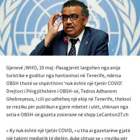
Gjenevë /WHO, 10 maj -Pasagjerët largohen nga anija
turistike e goditur nga hantavirusi në Tenerife, ndërsa
OBSH thotë se shpërthimi ‘nuk është një tjetër COVID’.
Drejtori i Përgjithshëm i OBSH-së, Tedros Adhanom
Ghebreyesus, i cili po udhëheq një ekip në Tenerife, theksoi
se rreziku për publikun e gjerë mbetet i ulët, shkruan nga
selia e OBSH-së gazeta zvicerane në shqip LeCanton27.ch
« Ky nuk është një tjetër COVID, » u tha ai gazetarëve gjatë
një takimi mediatik të dielën, duke shtuar se « rreziku për