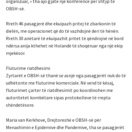
organizuar, » tha ajo gjatë një konference për shtyp të
OBSH-së.
Rreth 46 pasagjerë dhe ekuipazh pritej të zbarkonin të
dielën, me operacionet që do të vazhdojnë deri të hënën.
Rreth 30 anëtarë të ekuipazhit pritet të qëndrojnë në bord
ndërsa anija kthehet në Holandë të shoqëruar nga një ekip
mjekësor.
Fluturime riatdhesimi
Zyrtarët e OBSH-së thanë se asnjë nga pasagjerët nuk do të
udhëtonte me fluturime komerciale. Në vend të kësaj,
fluturimet çarter të riatdhesimit po koordinohen me
autoritetet kombëtare sipas protokolleve të rrepta
shëndetësore.
Maria van Kerkhove, Drejtoreshë e OBSH-së për
Menaxhimin e Epidemive dhe Pandemive, tha se pasagjerët