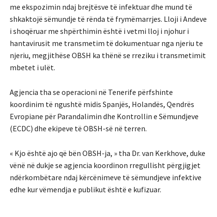
me ekspozimin ndaj brejtësve të infektuar dhe mund të
shkaktojë sëmundje të rënda të frymëmarrjes. Lloji i Andeve
i shoqëruar me shpërthimin është i vetmi lloj i njohur i
hantavirusit me transmetim të dokumentuar nga njeriu te
njeriu, megjithëse OBSH ka thënë se rreziku i transmetimit
mbetet i ulët.
Agjencia tha se operacioni në Tenerife përfshinte
koordinim të ngushtë midis Spanjës, Holandës, Qendrës
Evropiane për Parandalimin dhe Kontrollin e Sëmundjeve
(ECDC) dhe ekipeve të OBSH-së në terren.
« Kjo është ajo që bën OBSH-ja, » tha Dr. van Kerkhove, duke
vënë në dukje se agjencia koordinon rregullisht përgjigjet
ndërkombëtare ndaj kërcënimeve të sëmundjeve infektive
edhe kur vëmendja e publikut është e kufizuar.