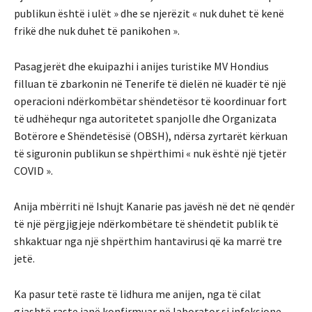
publikun është i ulët » dhe se njerëzit « nuk duhet të kenë
frikë dhe nuk duhet të panikohen ».
Pasagjerët dhe ekuipazhi i anijes turistike MV Hondius
filluan të zbarkonin në Tenerife të dielën në kuadër të një
operacioni ndërkombëtar shëndetësor të koordinuar fort
të udhëhequr nga autoritetet spanjolle dhe Organizata
Botërore e Shëndetësisë (OBSH), ndërsa zyrtarët kërkuan
të siguronin publikun se shpërthimi « nuk është një tjetër
COVID ».
Anija mbërriti në Ishujt Kanarie pas javësh në det në qendër
të një përgjigjeje ndërkombëtare të shëndetit publik të
shkaktuar nga një shpërthim hantavirusi që ka marrë tre
jetë.
Ka pasur tetë raste të lidhura me anijen, nga të cilat
gjashtë raste janë konfirmuar në laborator si infeksione