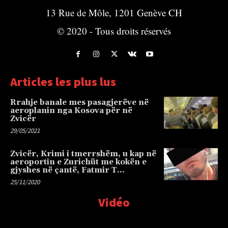
13 Rue de Môle, 1201 Genève CH
© 2020 - Tous droits réservés
Articles les plus lus
Rrahje banale mes pasagjerëve në
aeroplanin nga Kosova për në
Zvicër
29/05/2021
Zvicër, Krimi i tmerrshëm, u kap në
aeroportin e Zurichüt me kokën e
gjyshes në çantë, Fatmir T…
25/11/2020
Vidéo