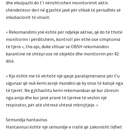
dhe ekuipazhi do t’i nënshtrohen monitorimit aktiv
shëndetësor deri në gjashtë javë për shkak të periudhës së
inkubacionit të virusit.
« Rekomandimi ynë është për ndjekje aktive, që do të thotë
monitorim i përditshëm, kontroll për ethe ose simptoma
të tjera », tha ajo, duke shtuar se OBSH rekomandon
karantinë në shtëpi ose në objekte dhe monitorim për 42
ditë.
« Kjo është me të vërtetë një qasje paralajmëruese për t’u
siguruar që nuk kemi asnjë mundësi që ky virus të kalojë nga
të tjerët. Ne gjithashtu kemi rekomanduar që kur zbresin
nga anija dhe kur janë pranë të tjerëve të veshin një
respirator, për atë shtresë shtesë mbrojtjeje. »
Sëmundja hantavirus
Hantavirusi është një sëmundje e rrallë që zakonisht lidhet