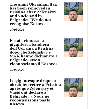
The giant Ukrainian flag
has been removed in
Pristina after Zelenskyy
and Vučić said in
Belgrade: “We do not
recognise Kosovo”
10/08/2026
È stata rimossa la
gigantesca bandiera
dell’Ucraina a Pristina
dopo che Zelenskyy e
Vučić hanno dichiarato a
Belgrado: «Non
riconosciamo il Kosovo»
10/08/2026
Le gigantesque drapeau
ukrainien retiré à Pristina
après que Zelenskyy et
Vučić ont déclaré à
Belgrade : « Nous ne
reconnaissons pas le
Kosovo...