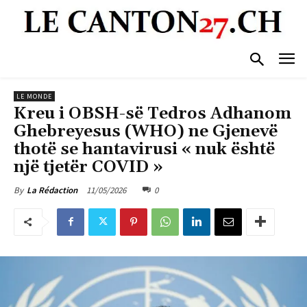
LE MONDE
Kreu i OBSH-së Tedros Adhanom
Ghebreyesus (WHO) ne Gjenevë
thotë se hantavirusi « nuk është
një tjetër COVID »
11/05/2026
0
By
La Rédaction