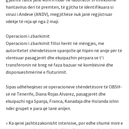
hantavirus deri të premten, të gjitha të identifikuara si
virusi i Andeve (ANDV), megjithëse nuk janë regjistruar
vdekje të reja që nga 2 maji.
Operacioni i zbarkimit
Operacioni i zbarkimit filloi herët në mëngjes, me
autoritetet shëndetësore spanjolle që hipën në anije për të
vlerësuar pasagjerët dhe ekuipazhin përpara se t’i
transferonin në breg në faza bazuar në kombësinë dhe
disponueshmërinë e fluturimit.
Sipas udhëheqëses së operacioneve shëndetësore të OBSH-
së në Tenerife, Diana Rojas Alvarez, pasagjerët dhe
ekuipazhi nga Spanja, Franca, Kanadaja dhe Holanda ishin
ndër grupet e para që lanë anijen.
« Ka qenë jashtëzakonisht intensive, por edhe shumë mirë e