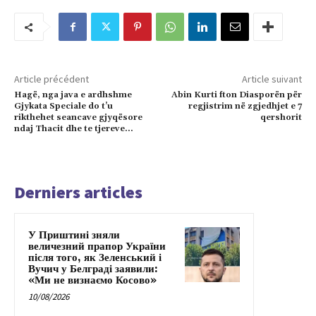
Article précédent
Article suivant
Hagë, nga java e ardhshme
Abin Kurti fton Diasporën për
Gjykata Speciale do t’u
regjistrim në zgjedhjet e 7
rikthehet seancave gjyqësore
qershorit
ndaj Thacit dhe te tjereve…
Derniers articles
У Приштині зняли
величезний прапор України
після того, як Зеленський і
Вучич у Белграді заявили:
«Ми не визнаємо Косово»
10/08/2026