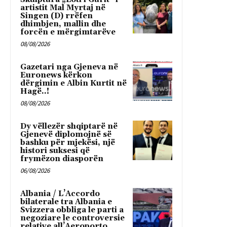
artistit Mal Myrtaj në
Singen (D) rrëfen
dhimbjen, mallin dhe
forcën e mërgimtarëve
08/08/2026
Gazetari nga Gjeneva në
Euronews kërkon
dërgimin e Albin Kurtit në
Hagë..!
08/08/2026
Dy vëllezër shqiptarë në
Gjenevë diplomojnë së
bashku për mjekësi, një
histori suksesi që
frymëzon diasporën
06/08/2026
Albania / L’Accordo
bilaterale tra Albania e
Svizzera obbliga le parti a
negoziare le controversie
relative all’Aeroporto