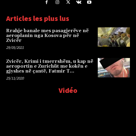
Articles les plus lus
Rrahje banale mes pasagjerëve në
aeroplanin nga Kosova për në
Zvicër
29/05/2021
Zvicër, Krimi i tmerrshëm, u kap në
aeroportin e Zurichüt me kokën e
gjyshes në çantë, Fatmir T…
25/11/2020
Vidéo