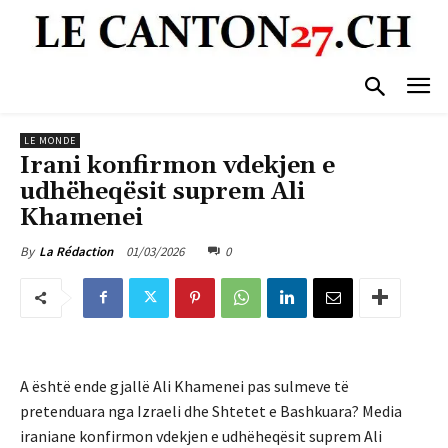
LE MONDE
Irani konfirmon vdekjen e
udhëheqësit suprem Ali
Khamenei
01/03/2026
0
By
La Rédaction
A është ende gjallë Ali Khamenei pas sulmeve të
pretenduara nga Izraeli dhe Shtetet e Bashkuara? Media
iraniane konfirmon vdekjen e udhëheqësit suprem Ali