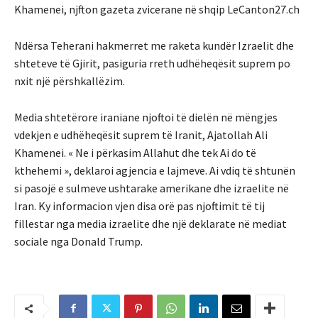
Khamenei, njfton gazeta zvicerane në shqip LeCanton27.ch
Ndërsa Teherani hakmerret me raketa kundër Izraelit dhe
shteteve të Gjirit, pasiguria rreth udhëheqësit suprem po
nxit një përshkallëzim.
Media shtetërore iraniane njoftoi të dielën në mëngjes
vdekjen e udhëheqësit suprem të Iranit, Ajatollah Ali
Khamenei. « Ne i përkasim Allahut dhe tek Ai do të
kthehemi », deklaroi agjencia e lajmeve. Ai vdiq të shtunën
si pasojë e sulmeve ushtarake amerikane dhe izraelite në
Iran. Ky informacion vjen disa orë pas njoftimit të tij
fillestar nga media izraelite dhe një deklarate në mediat
sociale nga Donald Trump.