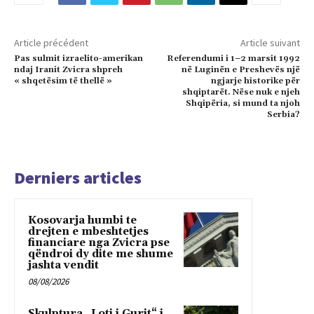
Article précédent
Article suivant
Pas sulmit izraelito-amerikan
Referendumi i 1–2 marsit 1992
ndaj Iranit Zvicra shpreh
në Luginën e Preshevës një
« shqetësim të thellë »
ngjarje historike për
shqiptarët. Nëse nuk e njeh
Shqipëria, si mund ta njoh
Serbia?
Derniers articles
Kosovarja humbi te
drejten e mbeshtetjes
financiare nga Zvicra pse
qëndroi dy dite me shume
jashta vendit
08/08/2026
Skulptura „Loti i Gurit“ i