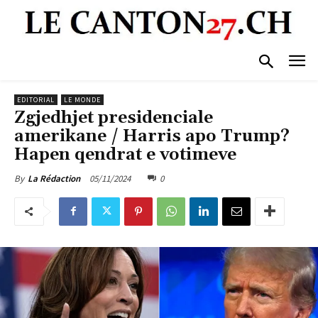
EDITORIAL
LE MONDE
Zgjedhjet presidenciale
amerikane / Harris apo Trump?
Hapen qendrat e votimeve
05/11/2024
0
By
La Rédaction