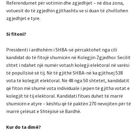
Referendumet për votimin dhe zgjedhjet – në disa zona,
votuesit do të zgjedhin gjithashtu se si duan të zhvillohen
zgjedhjet e tyre.
Si fitoni?
Presidenti i ardhshëm i SHBA-së përcaktohet nga cili
kandidat do të fitojë shumicën në Kolegjin Zgjedhor. Secilit
shtet i ndahet një numër votash kolegji elektoral në varësi
të popullsisë së tij. Në të gjithë SHBA-në ka gjithsej 538
vota të kolegjit elektoral. Në 48 nga 50 shtetet, kandidatit
që fiton më shumë vota individuale i jepen të gjitha votat e
kolegjit të tij elektoral. Kandidati fitues duhet të marrë
shumicën e atyre – kështu që të paktën 270 nevojiten për të
marrë çelësat e Shtëpisë së Bardhë.
Kur do ta dimë?