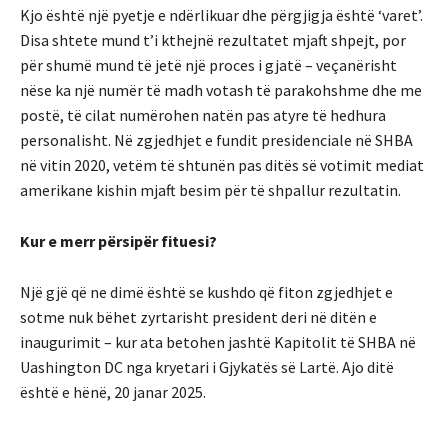
Kjo është një pyetje e ndërlikuar dhe përgjigja është ‘varet’.
Disa shtete mund t’i kthejnë rezultatet mjaft shpejt, por
për shumë mund të jetë një proces i gjatë – veçanërisht
nëse ka një numër të madh votash të parakohshme dhe me
postë, të cilat numërohen natën pas atyre të hedhura
personalisht. Në zgjedhjet e fundit presidenciale në SHBA
në vitin 2020, vetëm të shtunën pas ditës së votimit mediat
amerikane kishin mjaft besim për të shpallur rezultatin.
Kur e merr përsipër fituesi?
Një gjë që ne dimë është se kushdo që fiton zgjedhjet e
sotme nuk bëhet zyrtarisht president deri në ditën e
inaugurimit – kur ata betohen jashtë Kapitolit të SHBA në
Uashington DC nga kryetari i Gjykatës së Lartë. Ajo ditë
është e hënë, 20 janar 2025.