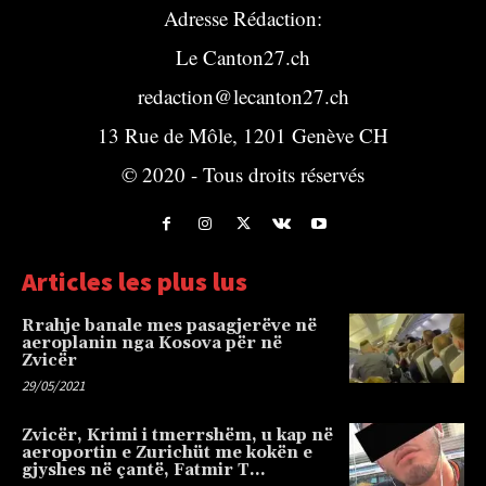
Adresse Rédaction:
Le Canton27.ch
redaction@lecanton27.ch
13 Rue de Môle, 1201 Genève CH
© 2020 - Tous droits réservés
Articles les plus lus
Rrahje banale mes pasagjerëve në
aeroplanin nga Kosova për në
Zvicër
29/05/2021
Zvicër, Krimi i tmerrshëm, u kap në
aeroportin e Zurichüt me kokën e
gjyshes në çantë, Fatmir T…