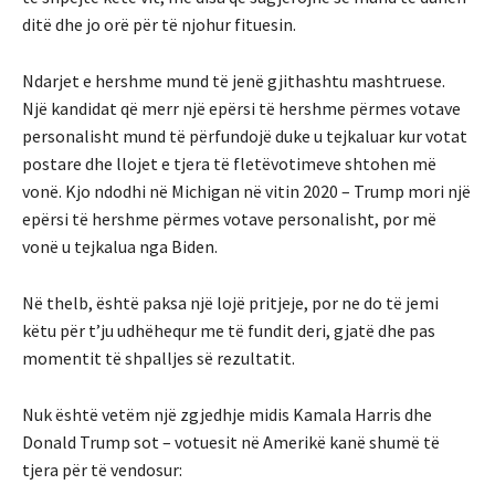
ditë dhe jo orë për të njohur fituesin.
Ndarjet e hershme mund të jenë gjithashtu mashtruese.
Një kandidat që merr një epërsi të hershme përmes votave
personalisht mund të përfundojë duke u tejkaluar kur votat
postare dhe llojet e tjera të fletëvotimeve shtohen më
vonë. Kjo ndodhi në Michigan në vitin 2020 – Trump mori një
epërsi të hershme përmes votave personalisht, por më
vonë u tejkalua nga Biden.
Në thelb, është paksa një lojë pritjeje, por ne do të jemi
këtu për t’ju udhëhequr me të fundit deri, gjatë dhe pas
momentit të shpalljes së rezultatit.
Nuk është vetëm një zgjedhje midis Kamala Harris dhe
Donald Trump sot – votuesit në Amerikë kanë shumë të
tjera për të vendosur: