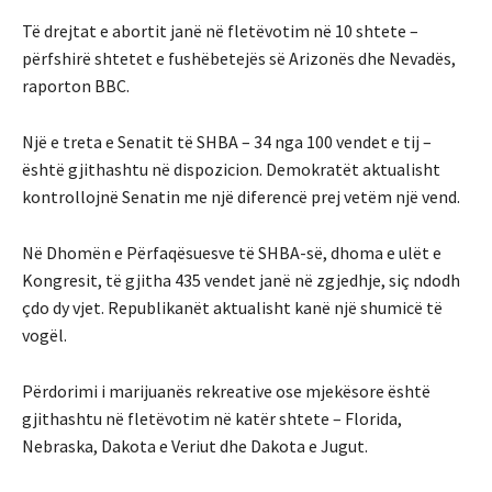
Të drejtat e abortit janë në fletëvotim në 10 shtete –
përfshirë shtetet e fushëbetejës së Arizonës dhe Nevadës,
raporton BBC.
Një e treta e Senatit të SHBA – 34 nga 100 vendet e tij –
është gjithashtu në dispozicion. Demokratët aktualisht
kontrollojnë Senatin me një diferencë prej vetëm një vend.
Në Dhomën e Përfaqësuesve të SHBA-së, dhoma e ulët e
Kongresit, të gjitha 435 vendet janë në zgjedhje, siç ndodh
çdo dy vjet. Republikanët aktualisht kanë një shumicë të
vogël.
Përdorimi i marijuanës rekreative ose mjekësore është
gjithashtu në fletëvotim në katër shtete – Florida,
Nebraska, Dakota e Veriut dhe Dakota e Jugut.