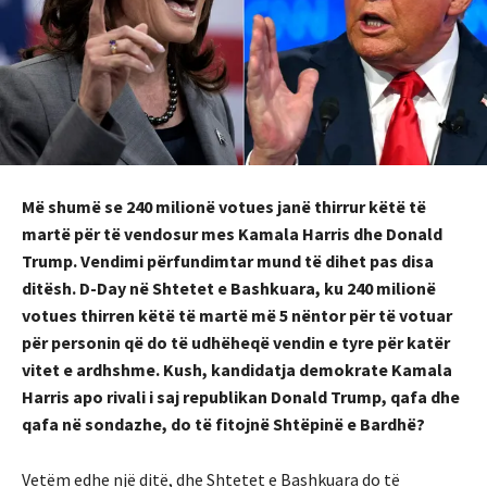
Më shumë se 240 milionë votues janë thirrur këtë të
martë për të vendosur mes Kamala Harris dhe Donald
Trump. Vendimi përfundimtar mund të dihet pas disa
ditësh. D-Day në Shtetet e Bashkuara, ku 240 milionë
votues thirren këtë të martë më 5 nëntor për të votuar
për personin që do të udhëheqë vendin e tyre për katër
vitet e ardhshme. Kush, kandidatja demokrate Kamala
Harris apo rivali i saj republikan Donald Trump, qafa dhe
qafa në sondazhe, do të fitojnë Shtëpinë e Bardhë?
Vetëm edhe një ditë, dhe Shtetet e Bashkuara do të