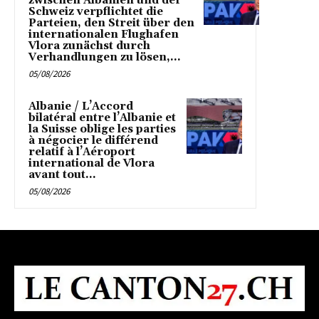
zwischen Albanien und der
Schweiz verpflichtet die
Parteien, den Streit über den
internationalen Flughafen
Vlora zunächst durch
Verhandlungen zu lösen,...
05/08/2026
Albanie / L’Accord
bilatéral entre l’Albanie et
la Suisse oblige les parties
à négocier le différend
relatif à l’Aéroport
international de Vlora
avant tout...
05/08/2026