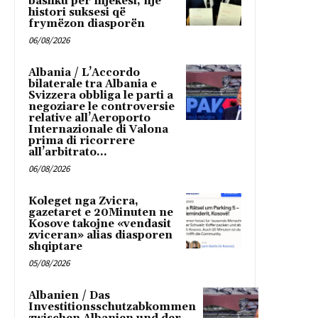
bashku për mjekësi, një
histori suksesi që
frymëzon diasporën
06/08/2026
Albania / L’Accordo
bilaterale tra Albania e
Svizzera obbliga le parti a
negoziare le controversie
relative all’Aeroporto
Internazionale di Valona
prima di ricorrere
all’arbitrato...
06/08/2026
Koleget nga Zvicra,
gazetaret e 20Minuten ne
Kosove takojne «vendasit
zviceran» alias diasporen
shqiptare
05/08/2026
Albanien / Das
Investitionsschutzabkommen