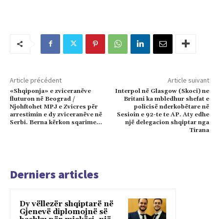
Article précédent
Article suivant
«Shqiponja» e zviceranëve
Interpol në Glasgow (Skoci) ne
fluturon në Beograd /
Britani ka mbledhur shefat e
Njohftohet MPJ e Zvicres për
policisë nderkobëtare në
arrestimin e dy zviceranëve në
Sesioin e 92-te te AP. Aty edhe
Serbi. Berna kërkon sqarime…
një delegacion shqiptar nga
Tirana
Derniers articles
Dy vëllezër shqiptarë në
Gjenevë diplomojnë së