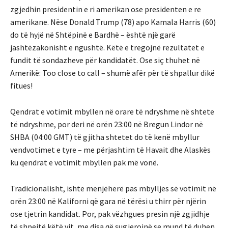
zgjedhin presidentin e ri amerikan ose presidenten e re
amerikane. Nëse Donald Trump (78) apo Kamala Harris (60)
do të hyjë në Shtëpinë e Bardhë – është një garë
jashtëzakonisht e ngushtë. Këtë e tregojnë rezultatet e
fundit të sondazheve për kandidatët. Ose siç thuhet në
Amerikë: Too close to call – shumë afër për të shpallur dikë
fitues!
Qendrat e votimit mbyllen në orare të ndryshme në shtete
të ndryshme, por deri në orën 23:00 në Bregun Lindor në
SHBA (04:00 GMT) të gjitha shtetet do të kenë mbyllur
vendvotimet e tyre – me përjashtim të Havait dhe Alaskës
ku qendrat e votimit mbyllen pak më vonë.
Tradicionalisht, ishte menjëherë pas mbylljes së votimit në
orën 23:00 në Kaliforni që gara në tërësi u thirr për njërin
ose tjetrin kandidat. Por, pak vëzhgues presin një zgjidhje
të shpejtë këtë vit, me disa që sugjerojnë se mund të duhen