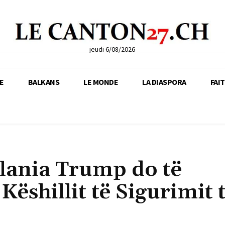
jeudi 6/08/2026
E
BALKANS
LE MONDE
LA DIASPORA
FAI
elania Trump do të
Këshillit të Sigurimit 