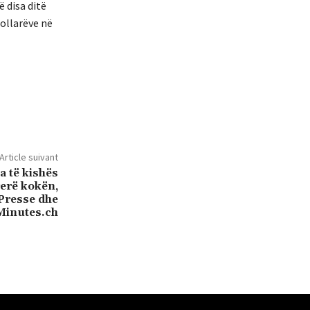
 disa ditë
ollarëve në
Article suivant
a të kishës
rerë kokën,
Presse dhe
Minutes.ch