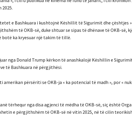
», i cili u publikua në kinema në fund të janarit, i cili kronikon 
n 2025.
tetet e Bashkuara i kushtojnë Këshillit të Sigurimit dhe çështjes »
jithshëm të OKB-së, duke shtuar se sipas të dhënave të OKB-së, kj
 botë ka kryesuar një takim të tillë.
rijuar nga Donald Trump kërkon të anashkalojë Këshillin e Sigurimi
e të Bashkuara në përgjithësi.
ti amerikan përsëriti se OKB-ja « ka potencial të madh », por « nuk
 janë tërhequr nga disa agjenci të mëdha të OKB-së, siç është Org
hetin e përgjithshëm të OKB-së në vitin 2025, në të cilin teorikis