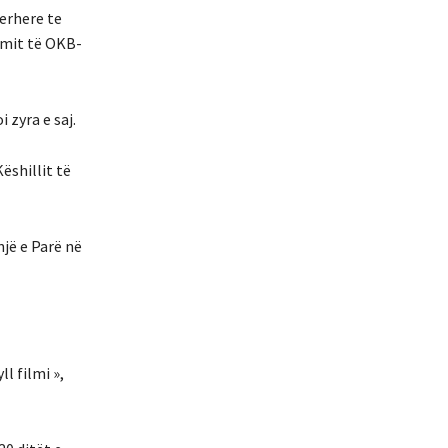
perhere te
rimit të OKB-
 zyra e saj.
ëshillit të
jë e Parë në
l filmi »,