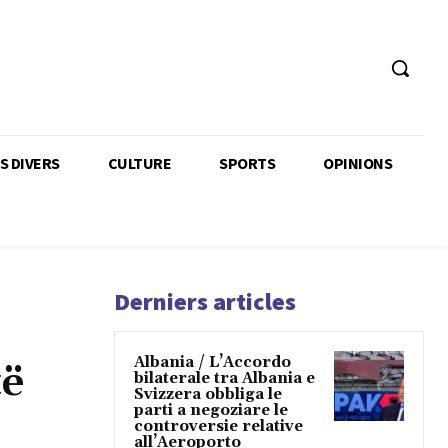
TS DIVERS
CULTURE
SPORTS
OPINIONS
Derniers articles
Albania / L’Accordo
të
bilaterale tra Albania e
Svizzera obbliga le
parti a negoziare le
controversie relative
all’Aeroporto