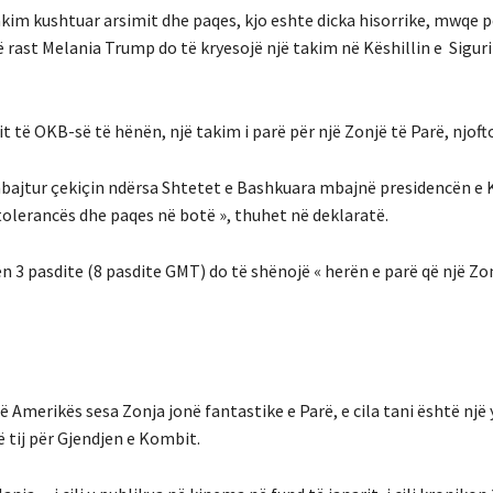
akim kushtuar arsimit dhe paqes, kjo eshte dicka hisorrike, mwqe 
ë rast Melania Trump do të kryesojë një takim në Këshillin e Sigu
 të OKB-së të hënën, një takim i parë për një Zonjë të Parë, njoftoi
bajtur çekiçin ndërsa Shtetet e Bashkuara mbajnë presidencën e K
tolerancës dhe paqes në botë », thuhet në deklaratë.
 3 pasdite (8 pasdite GMT) do të shënojë « herën e parë që një Zon
Amerikës sesa Zonja jonë fantastike e Parë, e cila tani është një yl
 tij për Gjendjen e Kombit.