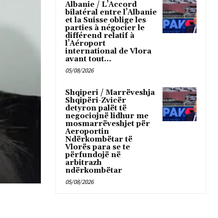
Albanie / L’Accord
bilatéral entre l’Albanie
et la Suisse oblige les
parties à négocier le
différend relatif à
l’Aéroport
international de Vlora
avant tout...
05/08/2026
Shqiperi / Marrëveshja
Shqipëri-Zvicër
detyron palët të
negociojnë lidhur me
mosmarrëveshjet për
Aeroportin
Ndërkombëtar të
Vlorës para se te
përfundojë në
arbitrazh
ndërkombëtar
05/08/2026