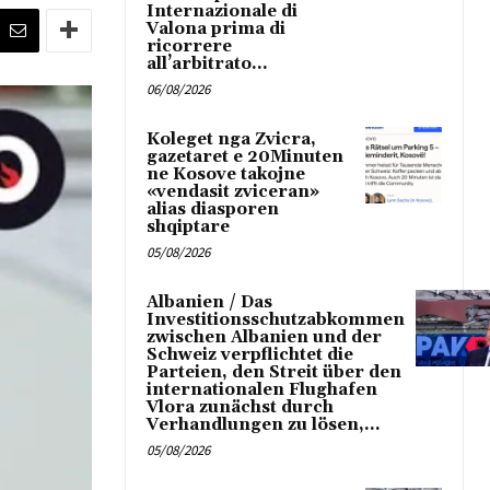
Internazionale di
Valona prima di
ricorrere
all’arbitrato...
06/08/2026
Koleget nga Zvicra,
gazetaret e 20Minuten
ne Kosove takojne
«vendasit zviceran»
alias diasporen
shqiptare
05/08/2026
Albanien / Das
Investitionsschutzabkommen
zwischen Albanien und der
Schweiz verpflichtet die
Parteien, den Streit über den
internationalen Flughafen
Vlora zunächst durch
Verhandlungen zu lösen,...
05/08/2026