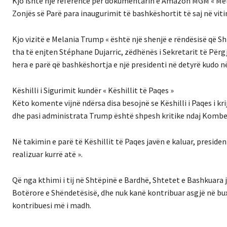
Kjo ishte një referencë për dokumentarin e Amazon MGM « Melania 
Zonjës së Parë para inaugurimit të bashkëshortit të saj në viti
Kjo vizitë e Melania Trump « është një shenjë e rëndësisë që Sh
tha të enjten Stéphane Dujarric, zëdhënës i Sekretarit të Përg
hera e parë që bashkëshortja e një presidenti në detyrë kudo në
Këshilli i Sigurimit kundër « Këshillit të Paqes »
Këto komente vijnë ndërsa disa besojnë se Këshilli i Paqes i k
dhe pasi administrata Trump është shpesh kritike ndaj Kombev
Në takimin e parë të Këshillit të Paqes javën e kaluar, presiden
realizuar kurrë atë ».
Që nga kthimi i tij në Shtëpinë e Bardhë, Shtetet e Bashkuara
Botërore e Shëndetësisë, dhe nuk kanë kontribuar asgjë në bux
kontribuesi më i madh.