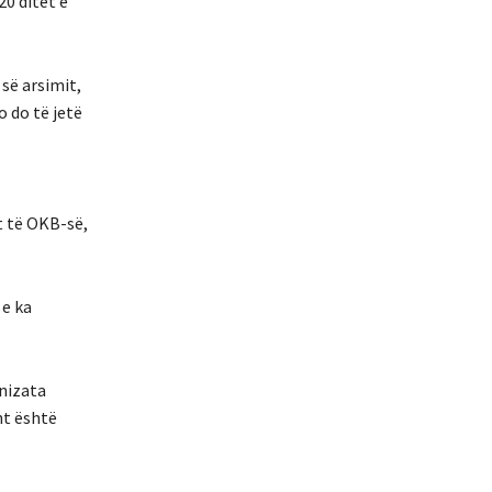
20 ditët e
 së arsimit,
o do të jetë
t të OKB-së,
 e ka
anizata
ht është