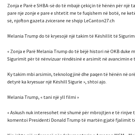
Zonja e Parë e SHBA-së do të mbajë çekiçin të hënën për një t
pare nje zonje e pare e shtetit me te fuqishem në botë, ne ket
së, njofton gazeta zvicerane ne shqip LeCanton27.ch
Melania Trump do të kryesojë një takim të Këshillit të Sigurimit
« Zonja e Parë Melania Trump do të bëjë histori në OKB duke m
Sigurimit për të nënvizuar rëndësinë e arsimit në avancimin e 
Ky takim mbi arsimin, teknologjinë dhe paqen të hënën në orën
detyrë ka kryesuar një Këshill Sigurie », shtoi ajo.
Melania Trump, « tani një yll filmi »
« Askush nuk interesohet më shumë për mbrojtjen e të rinjve të 
komentoi Presidenti Donald Trump të martën gjatë fjalimit të