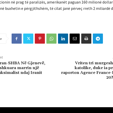
cionin në prag të paralizës, amerikanët paguan 160 milionë dollarë
 buxhetin e përgjithshëm, të cilat janë përveç rreth 2 miliardë d
er
nt
Iran-SHBA Në Gjenevë,
Vriten tri murgesh
ashkuara marrin një
katolike, duke ia p
simalist ndaj Iranit
raporton Agence France-
20