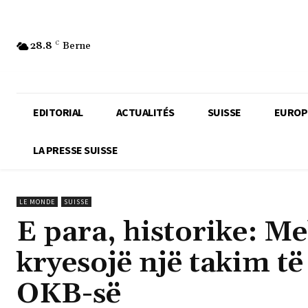
28.8
C
Berne
EDITORIAL
ACTUALITÉS
SUISSE
EUROP
LA PRESSE SUISSE
LE MONDE
SUISSE
E para, historike: M
kryesojë një takim të 
OKB-së