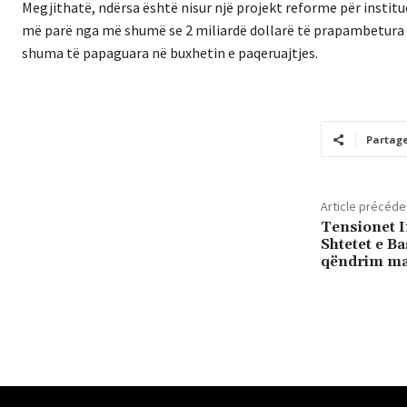
Megjithatë, ndërsa është nisur një projekt reforme për institu
më parë nga më shumë se 2 miliardë dollarë të prapambetura në
shuma të papaguara në buxhetin e paqeruajtjes.
Partag
Article précéde
Tensionet 
Shtetet e B
qëndrim mak