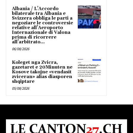
Albania / L’Accordo
bilaterale tra Albania e
Svizzera obbliga le parti a
negoziare le controversie
relative all’Aeroporto
Internazionale di Valona
prima di ricorrere
all’arbitrato...
06/08/2026
Koleget nga Zvicra,
gazetaret e 20Minuten ne
Kosove takojne «vendasit
zviceran» alias diasporen
shqiptare
05/08/2026