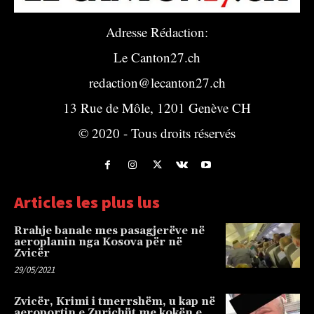
Adresse Rédaction:
Le Canton27.ch
redaction@lecanton27.ch
13 Rue de Môle, 1201 Genève CH
© 2020 - Tous droits réservés
Articles les plus lus
Rrahje banale mes pasagjerëve në
aeroplanin nga Kosova për në
Zvicër
29/05/2021
Zvicër, Krimi i tmerrshëm, u kap në
aeroportin e Zurichüt me kokën e