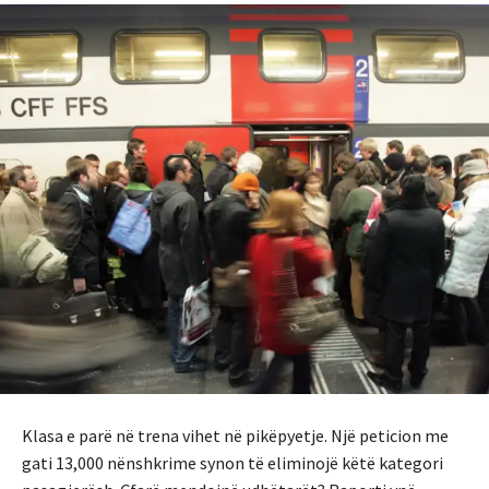
Klasa e parë në trena vihet në pikëpyetje. Një peticion me
gati 13,000 nënshkrime synon të eliminojë këtë kategori