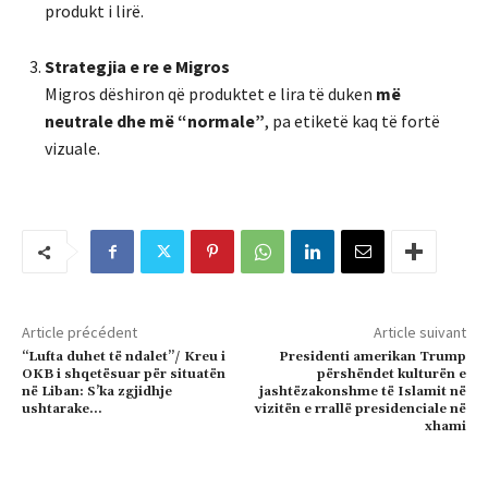
produkt i lirë.
Strategjia e re e Migros
Migros dëshiron që produktet e lira të duken
më
neutrale dhe më “normale”
, pa etiketë kaq të fortë
vizuale.
Article précédent
Article suivant
“Lufta duhet të ndalet”/ Kreu i
Presidenti amerikan Trump
OKB i shqetësuar për situatën
përshëndet kulturën e
në Liban: S’ka zgjidhje
jashtëzakonshme të Islamit në
ushtarake…
vizitën e rrallë presidenciale në
xhami