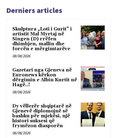
Derniers articles
Skulptura „Loti i Gurit“ i
artistit Mal Myrtaj në
Singen (D) rrëfen
dhimbjen, mallin dhe
forcën e mërgimtarëve
08/08/2026
Gazetari nga Gjeneva në
Euronews kërkon
dërgimin e Albin Kurtit në
Hagë..!
08/08/2026
Dy vëllezër shqiptarë në
Gjenevë diplomojnë së
bashku për mjekësi, një
histori suksesi që
frymëzon diasporën
06/08/2026