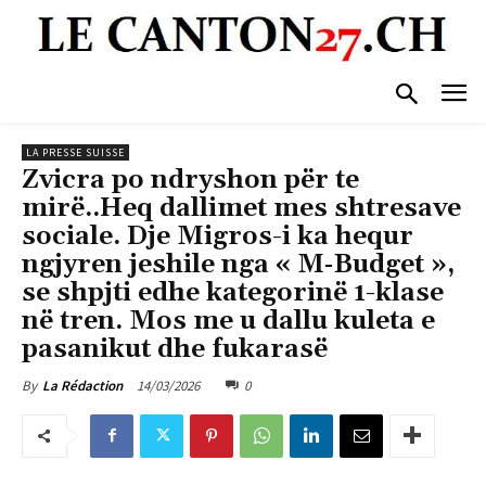
LA PRESSE SUISSE
Zvicra po ndryshon për te
mirë..Heq dallimet mes shtresave
sociale. Dje Migros-i ka hequr
ngjyren jeshile nga « M‑Budget »,
se shpjti edhe kategorinë 1-klase
në tren. Mos me u dallu kuleta e
pasanikut dhe fukarasë
14/03/2026
0
By
La Rédaction