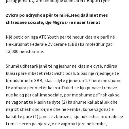
pasagjerësh. Çfarë mendojnë udhëtarët? Raporti ynë.
Zvicra po ndryshon për te mirë..Heq dallimet mes
shtresave sociale, dje Migros-i e nesër trenat
Një peticion nga ATE Youth për të hequr klasin e parë në
Hekurudhat Federale Zvicerane (SBB) ka mbledhur gati
13,000 nënshkrime.
Shumë udhëtarë janë të ngjeshur në klasin e dytë, ndërsa
klasi i parë mbetet relativisht bosh. Sipas një rrjedhjeje të
brendshme të SBB, klasi i dytë gjeneron 1.7 herë më shumë
të ardhura për metër katror. Duket se kjo punave trenave
nue ka aq për dallime sociale, por me shume pe¨r shkak se
ne vagonat te klasin te dyte (2) ka shume kallaballek dhe
nejrizt shesh qndrorjn e dhe ne kembë, kurse vagonat e
kalsit te pare (1) jane te zbaruzet, kjo nuk eshte nromale qe
treni te ecen pa njerez, e ne vagona tjere ne kembë,