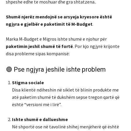
shpeshe edhe te moshuar dhe gra shtatzena..
Shumë njerëz mendojnë se arsyeja kryesore është
ngjyra e gjelbër e paketimit të M-Budget
.
Marka
M‑Budget
e
Migros
ishte shumë e njohur për
paketimin jeshil shumë të fortë
. Por kjo ngjyrë krijonte
disa probleme sipas kompanisë:
🟢 Pse ngjyra jeshile ishte problem
Stigma sociale
Disa klientë ndiheshin në siklet të blinin produkte me
atë paketim shumë të dukshëm sepse tregon qartë që
është “versioni më i lirë”.
Ishte shumë e dallueshme
Në shportë ose në tavolinë shihej menjëherë që është