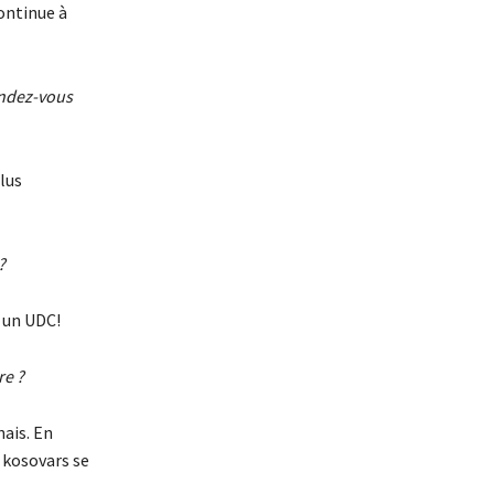
ontinue à
tendez-vous
plus
?
s un UDC!
re ?
nais. En
s kosovars se