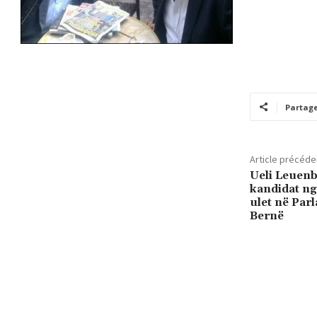
Partag
Article précéde
Ueli Leuenb
kandidat ng
ulet në Par
Bernë