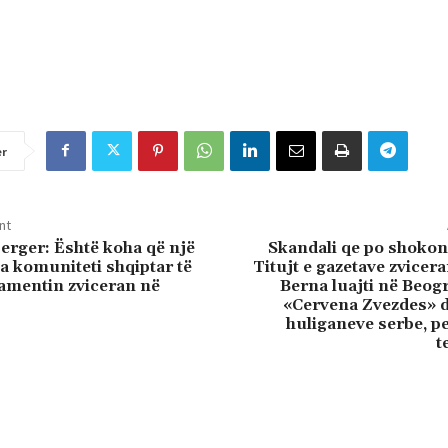
er
nt
erger: Është koha që një
Skandali qe po shokon
a komuniteti shqiptar të
Titujt e gazetave zvicer
lamentin zviceran në
Berna luajti në Beog
«Cervena Zvezdes» 
huliganeve serbe, p
t