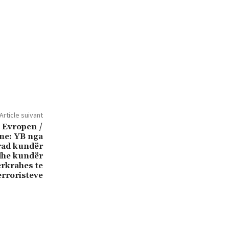
Article suivant
 Evropen /
ane: YB nga
rad kundër
dhe kundër
erkrahes te
erroristeve