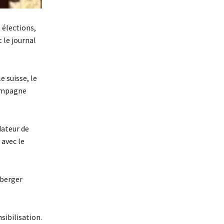
 élections,
 le journal
e suisse, le
campagne
dateur de
 avec le
nberger
sibilisation.