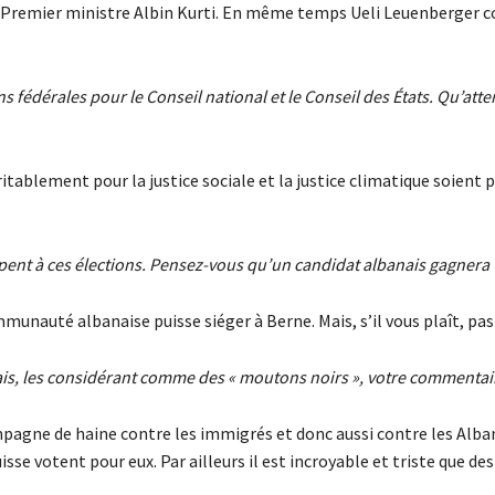
le Premier ministre Albin Kurti. En même temps Ueli Leuenberger c
ns fédérales pour le Conseil national et le Conseil des États. Qu’at
ritablement pour la justice sociale et la justice climatique soient 
cipent à ces élections. Pensez-vous qu’un candidat albanais gagnera 
munauté albanaise puisse siéger à Berne. Mais, s’il vous plaît, pa
is, les considérant comme des « moutons noirs », votre commentai
ampagne de haine contre les immigrés et donc aussi contre les Alba
se votent pour eux. Par ailleurs il est incroyable et triste que de