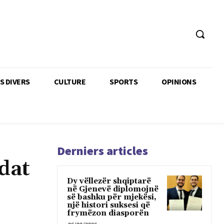
TS DIVERS
CULTURE
SPORTS
OPINIONS
Derniers articles
dat
Dy vëllezër shqiptarë
në Gjenevë diplomojnë
së bashku për mjekësi,
një histori suksesi që
frymëzon diasporën