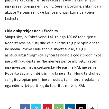
pasur vërtet censurë. Në tekstin e lexuar në transmetim
nga prezantuesja e emisionit, Serena Bortone, shkrimtari
akuzoi Melonin se nuk e kishte mohuar kurrë përvojën
fashiste.
Liria e shprehjes nën kërcënim
Sinqerisht, jo. Është vendi i 41-të nga 180 në renditjen e
Reporterëve pa Kufij dhe ka një larmi të gjerë opinionesh
në media. Por ka ende shenja shqetësuese, si ligji i
ashtuquajtur “Gag” i cili synon të ndalojë çdo riprodhim të
një urdhri kujdestarie. Një mënyrë për të mbrojtur veten
nga investigimet gazetareske. Më pas, në RAI, një seri e
Roberto Saviano mbi krimin u la në sirtar. Mund të thuhet
se ligji evropian për lirinë e medias, i cili mbron redaksinë
nga ndërhyrjet politike, do të pritet mirë në RAI.