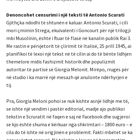
Denoncohet censurimi i një teksti të Antonio Scurati
Gjithçka ndodhi të shtunën e kaluar. Antonio Scurati, i cili
mori çmimin Strega, ekuivalenti i Goncourt për një trilogji
mbi Musolinin, është i ftuar të flasë në kanalin publik Rai 3.
Me rastin e përvjetorit të çlirimit të Italisë, 25 prill 1945, ai
planifikoi të lexoi një tekst në të cilin ai do të bënte lidhjen
themelore midis fashizmit historik dhe populizmit
autoritar të partisë së Giorgia Melonit. Mirëpo, rrugës për
në studio i ka marrë një mesazh që anulonte ndërhyrjen e
tij.
Pra, Giorgia Meloni pohoi se nuk kishte asnjë lidhje me të,
se ishte një vendim i pastër editorial, madje ajo publikoi
tekstin e Scruratit në faqen e saj në Facebook dhe sugjeroi
se kjo është shuma e kërkuar nga shkrimtari – 1800 euro – e
cila do të ishte në origjinën e problemit. Fakti mbetet se ka