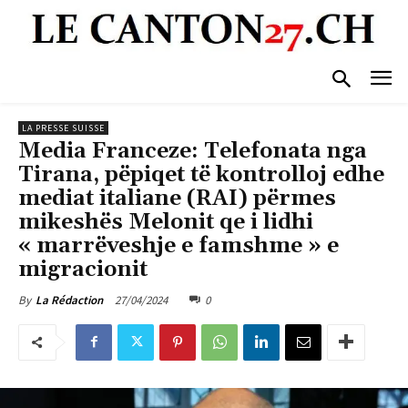
LA PRESSE SUISSE
Media Franceze: Telefonata nga
Tirana, pëpiqet të kontrolloj edhe
mediat italiane (RAI) përmes
mikeshës Melonit qe i lidhi
« marrëveshje e famshme » e
migracionit
27/04/2024
0
By
La Rédaction