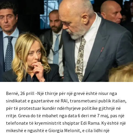
Bernë, 26 prill -Një thirrje për një grevë është nisur nga
sindikatat e gazetarëve në RAI, transmetuesi publik italian,
për të protestuar kundër ndërhyrjeve politike gjithnjë në
rritje. Greva do të mbahet nga data 6 deri më 7 maj, pas një
telefonate të kryeministrit shqiptar Edi Rama. Ky është një
mikeshë e ngushtë e Giorgia Melonit, e cila lidhi një