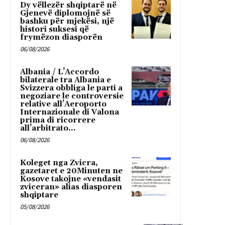
Dy vëllezër shqiptarë në
Gjenevë diplomojnë së
bashku për mjekësi, një
histori suksesi që
frymëzon diasporën
06/08/2026
Albania / L’Accordo
bilaterale tra Albania e
Svizzera obbliga le parti a
negoziare le controversie
relative all’Aeroporto
Internazionale di Valona
prima di ricorrere
all’arbitrato...
06/08/2026
Koleget nga Zvicra,
gazetaret e 20Minuten ne
Kosove takojne «vendasit
zviceran» alias diasporen
shqiptare
05/08/2026