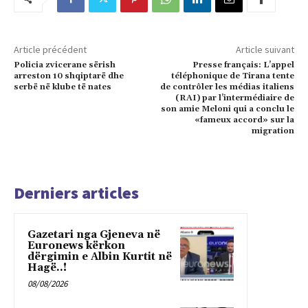
Article précédent
Article suivant
Policia zvicerane sërish
Presse français: L’appel
arreston 10 shqiptarë dhe
téléphonique de Tirana tente
serbë në klube të nates
de contrôler les médias italiens
(RAI) par l’intermédiaire de
son amie Meloni qui a conclu le
«fameux accord» sur la
migration
Derniers articles
Gazetari nga Gjeneva në
Euronews kërkon
dërgimin e Albin Kurtit në
Hagë..!
08/08/2026