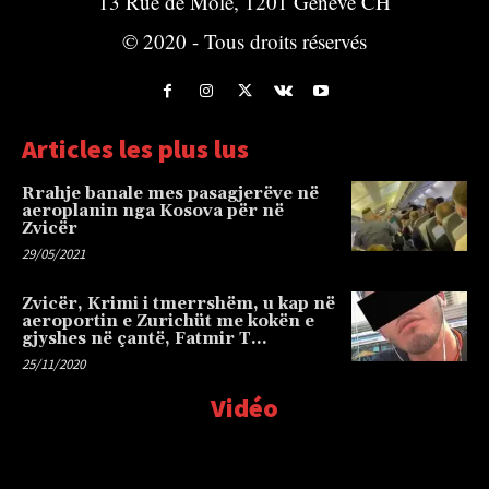
13 Rue de Môle, 1201 Genève CH
© 2020 - Tous droits réservés
Articles les plus lus
Rrahje banale mes pasagjerëve në
aeroplanin nga Kosova për në
Zvicër
29/05/2021
Zvicër, Krimi i tmerrshëm, u kap në
aeroportin e Zurichüt me kokën e
gjyshes në çantë, Fatmir T…
25/11/2020
Vidéo