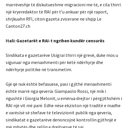
marrëveshje të diskutueshme migracioni me të, e cila thirri
një kryeredaktor të RAI për t’u ankuar për një raport,
shrjkuahn RFI, citon gazeta zvicerane ne shqip Le
Canton27.ch
Itali: Gazetarët e RAI-t ngrihen kundër censurës
Sindikata e gazetarëve Usigrai thirri një grevë, duke mos u
siguruar nga menaxhmenti për këtë ndërhyrje dhe
ndërhyrje politike në transmetim.
Gjë që nuk është befasuese, pasi i gjithë menaxhmenti
është marrë nga qeveria. Giampaolo Rossi, një mik i
ngushtë i Giorgia Melonit, u emërua drejtor i përgjithshëm i
RAI një vit më parë. Edhe nëse ekziston një traditë e madhe
e varësisë së shefave të televizionit publik nga qeveria,
sindikatat e gazetarëve denoncojnë kontrollin gjithnjë e
më mbytës dhe zellin e drejtuesve të saj.