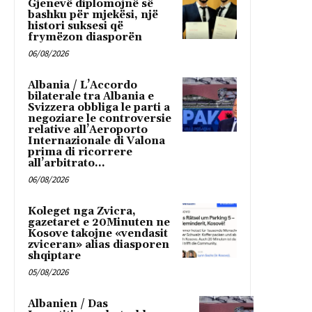
Gjenevë diplomojnë së
bashku për mjekësi, një
histori suksesi që
frymëzon diasporën
06/08/2026
Albania / L’Accordo
bilaterale tra Albania e
Svizzera obbliga le parti a
negoziare le controversie
relative all’Aeroporto
Internazionale di Valona
prima di ricorrere
all’arbitrato...
06/08/2026
Koleget nga Zvicra,
gazetaret e 20Minuten ne
Kosove takojne «vendasit
zviceran» alias diasporen
shqiptare
05/08/2026
Albanien / Das