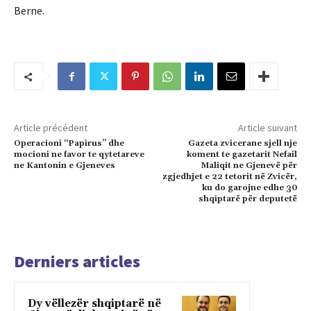
Berne.
Article précédent
Article suivant
Operacioni “Papirus” dhe
Gazeta zvicerane sjell nje
mocioni ne favor te qytetareve
koment te gazetarit Nefail
ne Kantonin e Gjeneves
Maliqit ne Gjenevë për
zgjedhjet e 22 tetorit në Zvicër,
ku do garojne edhe 30
shqiptarë për deputetë
Derniers articles
Dy vëllezër shqiptarë në