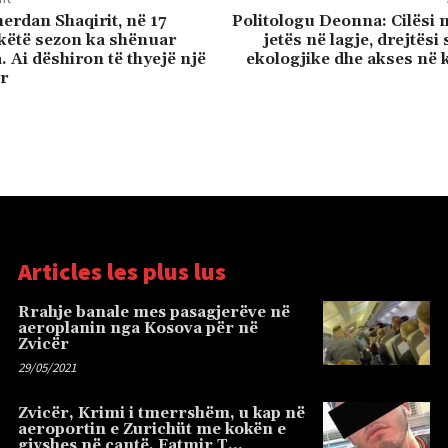
erdan Shaqirit, në 17
Politologu Deonna: Cilësi 
këtë sezon ka shënuar
jetës në lagje, drejtësi
. Ai dëshiron të thyejë një
ekologjike dhe akses në 
r
Articles les plus lus
Rrahje banale mes pasagjerëve në
aeroplanin nga Kosova për në
Zvicër
29/05/2021
Zvicër, Krimi i tmerrshëm, u kap në
aeroportin e Zurichüt me kokën e
gjyshes në çantë, Fatmir T…