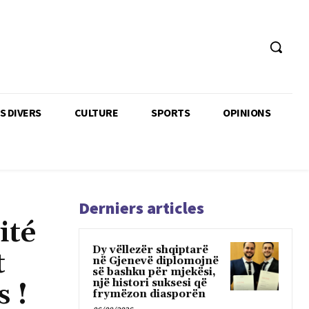
TS DIVERS
CULTURE
SPORTS
OPINIONS
Derniers articles
ité
Dy vëllezër shqiptarë
t
në Gjenevë diplomojnë
së bashku për mjekësi,
një histori suksesi që
s !
frymëzon diasporën