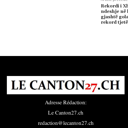
Rekordi i Xh
ndeshje në 
gjashtë gola
rekord tjetë
Adresse Rédaction:
Le Canton27.ch
redaction@lecanton27.ch