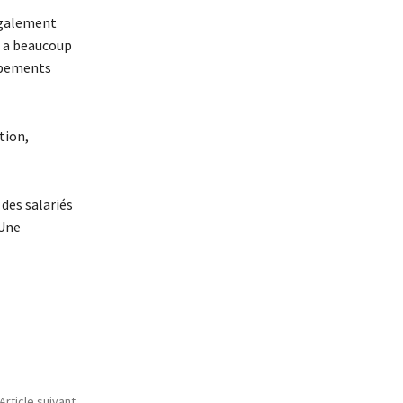
 également
a a beaucoup
oppements
tion,
des salariés
 Une
Article suivant