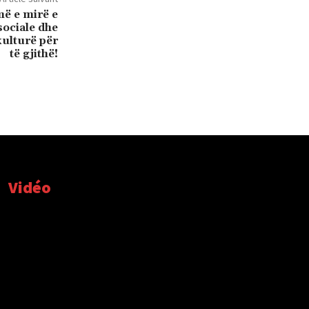
më e mirë e
 sociale dhe
kulturë për
të gjithë!
Vidéo