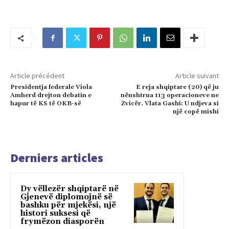
Article précédent
Article suivant
Presidentja federale Viola
E reja shqiptare (20) që ju
Amherd drejton debatin e
nënshtrua 113 operacioneve ne
hapur të KS të OKB-së
Zvicër. Vlata Gashi: U ndjeva si
një copë mishi
Derniers articles
Dy vëllezër shqiptarë në
Gjenevë diplomojnë së
bashku për mjekësi, një
histori suksesi që
frymëzon diasporën