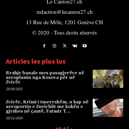
Le Canton27.ch
redaction@lecanton27.ch
13 Rue de Môle, 1201 Genève CH
© 2020 - Tous droits réservés
Articles les plus lus
Rrahje banale mes pasagjerëve në
aeroplanin nga Kosova për në
Zvicër
29/05/2021
Zvicër, Krimi i tmerrshëm, u kap në
aeroportin e Zurichüt me kokën e
gjyshes në çantë, Fatmir T…
25/11/2020