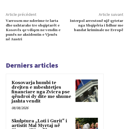
Article précédent
Article suivant
Varrosen me nderime te larta
Interpol arrestonë një qytetar
dhe ushtarake tre shqiptarët e
nga Shqipëria i lidhur me
Kosovës qe vdiqen ne vendin e
bandat kriminale ne Evropë
punës ne aksidentin e Vjenës
në Austri
Derniers articles
Kosovarja humbi te
drejten e mbeshtetjes
financiare nga Zvicra pse
qëndroi dy dite me shume
jashta vendit
08/08/2026
Skulptura „Loti i Gurit“ i
artistit Mal Myrtaj në