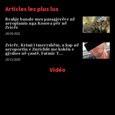
Articles les plus lus
Rrahje banale mes pasagjerëve në
aeroplanin nga Kosova për në
Zvicër
29/05/2021
Zvicër, Krimi i tmerrshëm, u kap në
aeroportin e Zurichüt me kokën e
gjyshes në çantë, Fatmir T…
25/11/2020
Vidéo