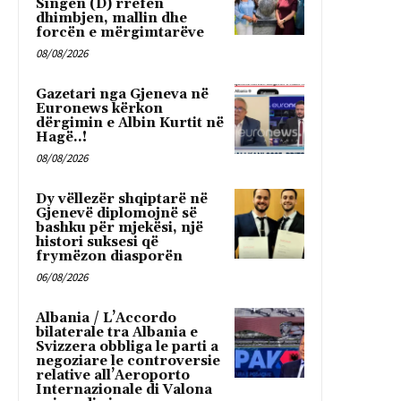
Singen (D) rrëfen
dhimbjen, mallin dhe
forcën e mërgimtarëve
08/08/2026
Gazetari nga Gjeneva në
Euronews kërkon
dërgimin e Albin Kurtit në
Hagë..!
08/08/2026
Dy vëllezër shqiptarë në
Gjenevë diplomojnë së
bashku për mjekësi, një
histori suksesi që
frymëzon diasporën
06/08/2026
Albania / L’Accordo
bilaterale tra Albania e
Svizzera obbliga le parti a
negoziare le controversie
relative all’Aeroporto
Internazionale di Valona