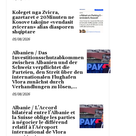
Koleget nga Zvicra,
gazetaret e 20Minuten ne
Kosove takojne «vendasit
zviceran» alias diasporen
shqiptare
05/08/2026
Albanien / Das
Investitionsschutzabkommen
zwischen Albanien und der
Schweiz verpflichtet die
Parteien, den Streit über den
internationalen Flughafen
Vlora zunächst durch
Verhandlungen zu lösen,...
05/08/2026
Albanie / L’Accord
bilatéral entre l’Albanie et
la Suisse oblige les parties
à négocier le différend
relatif à l’Aéroport
international de Vlora