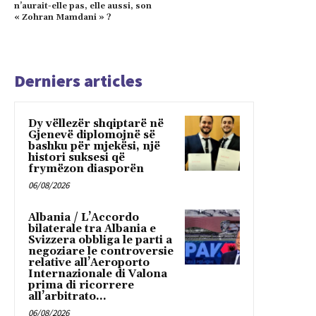
n’aurait-elle pas, elle aussi, son
« Zohran Mamdani » ?
Derniers articles
Dy vëllezër shqiptarë në
Gjenevë diplomojnë së
bashku për mjekësi, një
histori suksesi që
frymëzon diasporën
06/08/2026
Albania / L’Accordo
bilaterale tra Albania e
Svizzera obbliga le parti a
negoziare le controversie
relative all’Aeroporto
Internazionale di Valona
prima di ricorrere
all’arbitrato...
06/08/2026