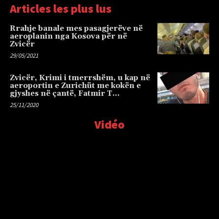
Articles les plus lus
Rrahje banale mes pasagjerëve në
aeroplanin nga Kosova për në
Zvicër
29/05/2021
Zvicër, Krimi i tmerrshëm, u kap në
aeroportin e Zurichüt me kokën e
gjyshes në çantë, Fatmir T…
25/11/2020
Vidéo