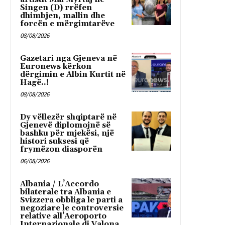
Singen (D) rrëfen
dhimbjen, mallin dhe
forcën e mërgimtarëve
08/08/2026
Gazetari nga Gjeneva në
Euronews kërkon
dërgimin e Albin Kurtit në
Hagë..!
08/08/2026
Dy vëllezër shqiptarë në
Gjenevë diplomojnë së
bashku për mjekësi, një
histori suksesi që
frymëzon diasporën
06/08/2026
Albania / L’Accordo
bilaterale tra Albania e
Svizzera obbliga le parti a
negoziare le controversie
relative all’Aeroporto
Internazionale di Valona