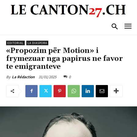
EDITORIAL
LA DIASPORA
«Propozim për Motion» i
frymezuar nga papirus ne favor
te emigranteve
31/01/2025
0
By
La Rédaction