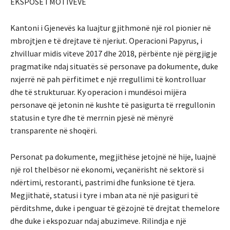
EKSPOSÉ I MOTIVEVE
Kantoni i Gjenevës ka luajtur gjithmonë një rol pionier në
mbrojtjen e të drejtave të njeriut. Operacioni Papyrus, i
zhvilluar midis viteve 2017 dhe 2018, përbënte një përgjigje
pragmatike ndaj situatës së personave pa dokumente, duke
nxjerrë në pah përfitimet e një rregullimi të kontrolluar
dhe të strukturuar. Ky operacion i mundësoi mijëra
personave që jetonin në kushte të pasigurta të rregullonin
statusin e tyre dhe të merrnin pjesë në mënyrë
transparente në shoqëri.
Personat pa dokumente, megjithëse jetojnë në hije, luajnë
një rol thelbësor në ekonomi, veçanërisht në sektorë si
ndërtimi, restoranti, pastrimi dhe funksione të tjera.
Megjithatë, statusi i tyre i mban ata në një pasiguri të
përditshme, duke i penguar të gëzojnë të drejtat themelore
dhe duke i ekspozuar ndaj abuzimeve. Rilindja e një