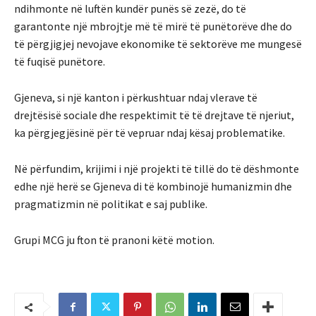
ndihmonte në luftën kundër punës së zezë, do të
garantonte një mbrojtje më të mirë të punëtorëve dhe do
të përgjigjej nevojave ekonomike të sektorëve me mungesë
të fuqisë punëtore.
Gjeneva, si një kanton i përkushtuar ndaj vlerave të
drejtësisë sociale dhe respektimit të të drejtave të njeriut,
ka përgjegjësinë për të vepruar ndaj kësaj problematike.
Në përfundim, krijimi i një projekti të tillë do të dëshmonte
edhe një herë se Gjeneva di të kombinojë humanizmin dhe
pragmatizmin në politikat e saj publike.
Grupi MCG ju fton të pranoni këtë motion.