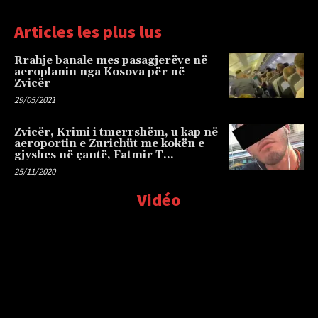
Articles les plus lus
Rrahje banale mes pasagjerëve në
aeroplanin nga Kosova për në
Zvicër
29/05/2021
Zvicër, Krimi i tmerrshëm, u kap në
aeroportin e Zurichüt me kokën e
gjyshes në çantë, Fatmir T…
25/11/2020
Vidéo