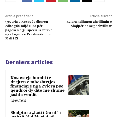
Article précédent
Article suivant
Qeveria e Kosovës dhuron
Zvicra ndihmon zhvillimin e
edhe 360 mijë euro për
Shqipërise se pazhvilluar
pagesën e 30 specializantëve
nga Lugina e Preshevës dhe
Mali i Zi
Derniers articles
Kosovarja humbi te
drejten e mbeshtetjes
financiare nga Zvicra pse
qëndroi dy dite me shume
jashta vendit
08/08/2026
Skulptura „Loti i Gurit“ i
artistit Mal Myrtaj në