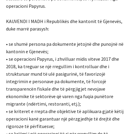
operacioni Papyrus.
KAUVENDI I MADH i Republikës dhe kantonit të Gjenevës,
duke marrë parasysh:
• se shumë persona pa dokumente jetojnë dhe punojnë në
kantonin e Gjenevës;
• se operacioni Papyrus, i zhvilluar midis viteve 2017 dhe
2018, ka treguar se një rregullim i kontrolluar dhe i
strukturuar mund të ulë pasigurinë, të favorizojë
integrimin e personave pa dokumente, të forcojë
transparencën fiskale dhe të përgjigjet nevojave
ekonomike të sektorëve që varen nga fuqia punëtore
migrante (ndërtimi, restoranti, etj.);
• se kriteret e rrepta dhe objektive të aplikuara gjatë këtij
operacioni kanë garantuar një përzgjedhje të drejtë dhe
rigoroze të përfituesve;
• se krijimi i një operacioni të ri për rregullim do të