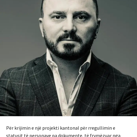
Për krijimin e një projekti kantonal për rregullimin e
statusit të personave pa dokumente, të frymëzuar nga