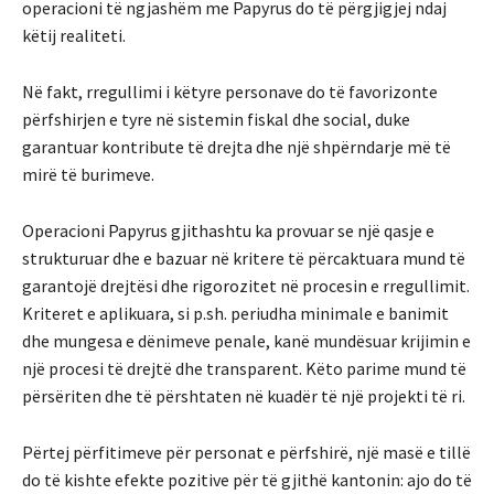
operacioni të ngjashëm me Papyrus do të përgjigjej ndaj
këtij realiteti.
Në fakt, rregullimi i këtyre personave do të favorizonte
përfshirjen e tyre në sistemin fiskal dhe social, duke
garantuar kontribute të drejta dhe një shpërndarje më të
mirë të burimeve.
Operacioni Papyrus gjithashtu ka provuar se një qasje e
strukturuar dhe e bazuar në kritere të përcaktuara mund të
garantojë drejtësi dhe rigorozitet në procesin e rregullimit.
Kriteret e aplikuara, si p.sh. periudha minimale e banimit
dhe mungesa e dënimeve penale, kanë mundësuar krijimin e
një procesi të drejtë dhe transparent. Këto parime mund të
përsëriten dhe të përshtaten në kuadër të një projekti të ri.
Përtej përfitimeve për personat e përfshirë, një masë e tillë
do të kishte efekte pozitive për të gjithë kantonin: ajo do të