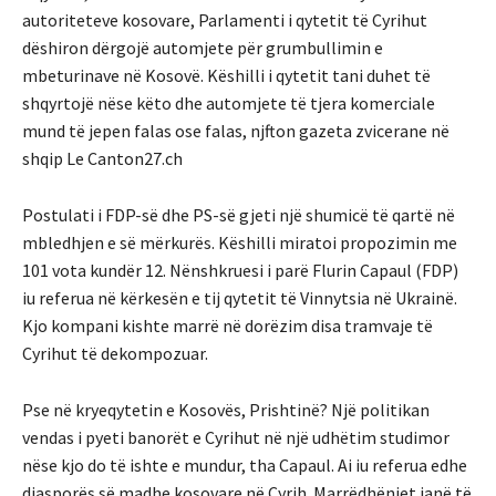
autoriteteve kosovare, Parlamenti i qytetit të Cyrihut
dëshiron dërgojë automjete për grumbullimin e
mbeturinave në Kosovë. Këshilli i qytetit tani duhet të
shqyrtojë nëse këto dhe automjete të tjera komerciale
mund të jepen falas ose falas, njfton gazeta zvicerane në
shqip Le Canton27.ch
Postulati i FDP-së dhe PS-së gjeti një shumicë të qartë në
mbledhjen e së mërkurës. Këshilli miratoi propozimin me
101 vota kundër 12. Nënshkruesi i parë Flurin Capaul (FDP)
iu referua në kërkesën e tij qytetit të Vinnytsia në Ukrainë.
Kjo kompani kishte marrë në dorëzim disa tramvaje të
Cyrihut të dekompozuar.
Pse në kryeqytetin e Kosovës, Prishtinë? Një politikan
vendas i pyeti banorët e Cyrihut në një udhëtim studimor
nëse kjo do të ishte e mundur, tha Capaul. Ai iu referua edhe
diasporës së madhe kosovare në Cyrih. Marrëdhëniet janë të