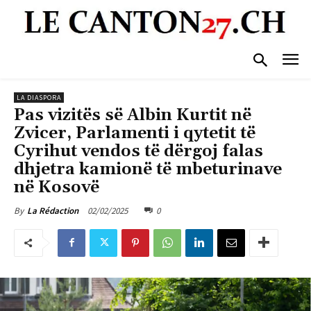
LA DIASPORA
Pas vizitës së Albin Kurtit në
Zvicer, Parlamenti i qytetit të
Cyrihut vendos të dërgoj falas
dhjetra kamionë të mbeturinave
në Kosovë
02/02/2025
0
By
La Rédaction