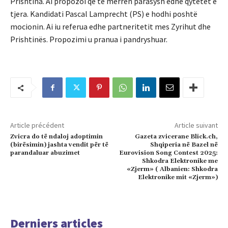
Prishtina. Ai propozoi që të merren parasysh edhe qytetet e
tjera. Kandidati Pascal Lamprecht (PS) e hodhi poshtë
mocionin. Ai iu referua edhe partneritetit mes Zyrihut dhe
Prishtinës. Propozimi u pranua i pandryshuar.
Article précédent
Article suivant
Zvicra do të ndaloj adoptimin
Gazeta zvicerane Blick.ch,
(birësimin) jashta vendit për të
Shqiperia në Bazel në
parandaluar abuzimet
Eurovision Song Contest 2025:
Shkodra Elektronike me
«Zjerm» ( Albanien: Shkodra
Elektronike mit «Zjerm»)
Derniers articles