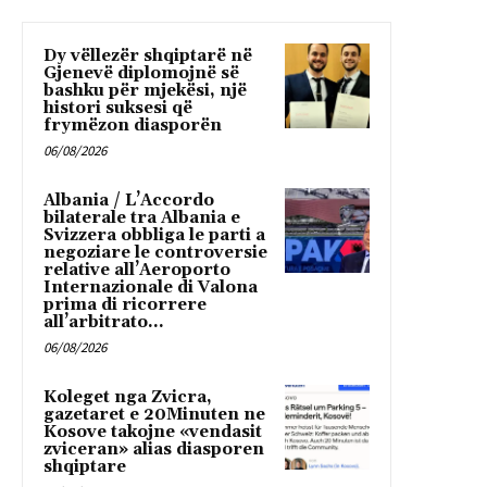
Dy vëllezër shqiptarë në
Gjenevë diplomojnë së
bashku për mjekësi, një
histori suksesi që
frymëzon diasporën
06/08/2026
Albania / L’Accordo
bilaterale tra Albania e
Svizzera obbliga le parti a
negoziare le controversie
relative all’Aeroporto
Internazionale di Valona
prima di ricorrere
all’arbitrato...
06/08/2026
Koleget nga Zvicra,
gazetaret e 20Minuten ne
Kosove takojne «vendasit
zviceran» alias diasporen
shqiptare