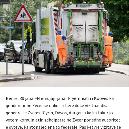
Benrë, 30 janar-N emujaji janar kryemnsitri i Kooves ka
qënderuar ne Zvcer se oaku tri here duke vizituar disa
qenedra te Zvcres (Cyrih, Davos, Aargau..) ka ka takur jo
vetem komujnietin sdhqipatre ne Zvcer por edhe autoritet
e qyteve, kantonaled ena to federale. Pas ketyre vizitave te