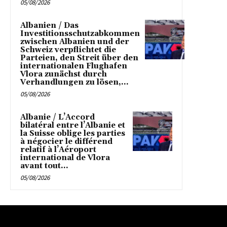
05/08/2026
Albanien / Das
Investitionsschutzabkommen
zwischen Albanien und der
Schweiz verpflichtet die
Parteien, den Streit über den
internationalen Flughafen
Vlora zunächst durch
Verhandlungen zu lösen,...
05/08/2026
Albanie / L’Accord
bilatéral entre l’Albanie et
la Suisse oblige les parties
à négocier le différend
relatif à l’Aéroport
international de Vlora
avant tout...
05/08/2026