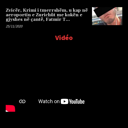
Zvicër, Krimi i tmerrshëm, u kap në
aeroportin e Zurichüt me kokën e
gjyshes në çantë, Fatmir T…
25/11/2020
Vidéo