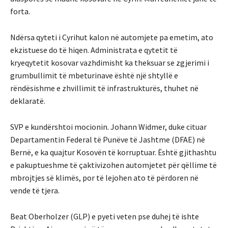
forta.
Ndërsa qyteti i Cyrihut kalon në automjete pa emetim, ato
ekzistuese do të hiqen. Administrata e qytetit të
kryeqytetit kosovar vazhdimisht ka theksuar se zgjerimi i
grumbullimit të mbeturinave është një shtyllë e
rëndësishme e zhvillimit të infrastrukturës, thuhet në
deklaratë.
SVP e kundërshtoi mocionin. Johann Widmer, duke cituar
Departamentin Federal të Punëve të Jashtme (DFAE) në
Bernë, e ka quajtur Kosovën të korruptuar. Është gjithashtu
e pakuptueshme të çaktivizohen automjetet për qëllime të
mbrojtjes së klimës, por të lejohen ato të përdoren në
vende të tjera.
Beat Oberholzer (GLP) e pyeti veten pse duhej të ishte