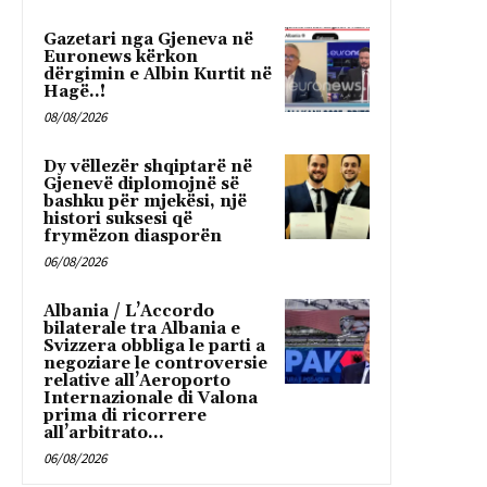
Gazetari nga Gjeneva në
Euronews kërkon
dërgimin e Albin Kurtit në
Hagë..!
08/08/2026
Dy vëllezër shqiptarë në
Gjenevë diplomojnë së
bashku për mjekësi, një
histori suksesi që
frymëzon diasporën
06/08/2026
Albania / L’Accordo
bilaterale tra Albania e
Svizzera obbliga le parti a
negoziare le controversie
relative all’Aeroporto
Internazionale di Valona
prima di ricorrere
all’arbitrato...
06/08/2026