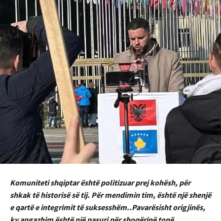
Komuniteti shqiptar është politizuar prej kohësh, për
shkak të historisë së tij. Për mendimin tim, është një shenjë
e qartë e integrimit të suksesshëm..Pavarësisht origjinës,
ky angazhim është një pasuri për shoqërinë tonë.