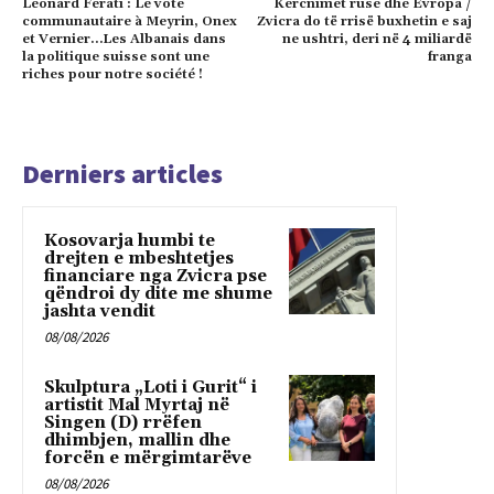
Leonard Ferati : Le vote
Kercnimet ruse dhe Evropa /
communautaire à Meyrin, Onex
Zvicra do të rrisë buxhetin e saj
et Vernier…Les Albanais dans
ne ushtri, deri në 4 miliardë
la politique suisse sont une
franga
riches pour notre société !
Derniers articles
Kosovarja humbi te
drejten e mbeshtetjes
financiare nga Zvicra pse
qëndroi dy dite me shume
jashta vendit
08/08/2026
Skulptura „Loti i Gurit“ i
artistit Mal Myrtaj në
Singen (D) rrëfen
dhimbjen, mallin dhe
forcën e mërgimtarëve
08/08/2026