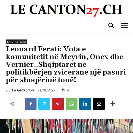
LA DIASPORA
Leonard Ferati: Vota e
komunitetit në Meyrin, Onex dhe
Vernier..Shqiptaret ne
politikbërjen zvicerane një pasuri
për shoqërinë tonë!
11/04/2025
0
By
La Rédaction