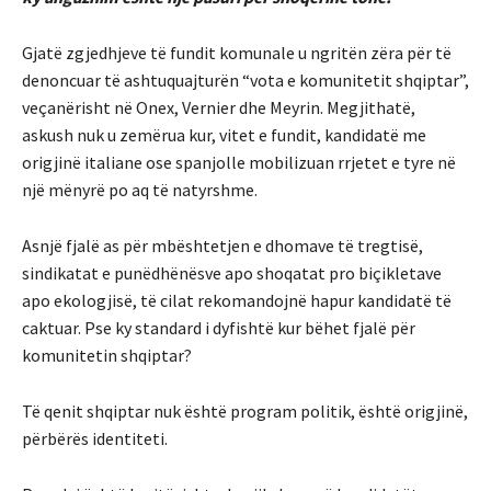
Gjatë zgjedhjeve të fundit komunale u ngritën zëra për të
denoncuar të ashtuquajturën “vota e komunitetit shqiptar”,
veçanërisht në Onex, Vernier dhe Meyrin. Megjithatë,
askush nuk u zemërua kur, vitet e fundit, kandidatë me
origjinë italiane ose spanjolle mobilizuan rrjetet e tyre në
një mënyrë po aq të natyrshme.
Asnjë fjalë as për mbështetjen e dhomave të tregtisë,
sindikatat e punëdhënësve apo shoqatat pro biçikletave
apo ekologjisë, të cilat rekomandojnë hapur kandidatë të
caktuar. Pse ky standard i dyfishtë kur bëhet fjalë për
komunitetin shqiptar?
Të qenit shqiptar nuk është program politik, është origjinë,
përbërës identiteti.