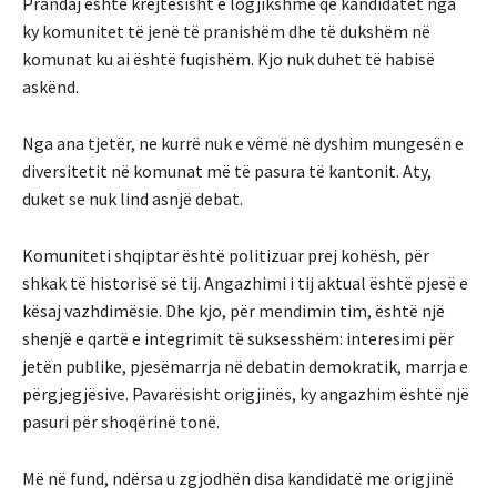
Prandaj është krejtësisht e logjikshme që kandidatët nga
ky komunitet të jenë të pranishëm dhe të dukshëm në
komunat ku ai është fuqishëm. Kjo nuk duhet të habisë
askënd.
Nga ana tjetër, ne kurrë nuk e vëmë në dyshim mungesën e
diversitetit në komunat më të pasura të kantonit. Aty,
duket se nuk lind asnjë debat.
Komuniteti shqiptar është politizuar prej kohësh, për
shkak të historisë së tij. Angazhimi i tij aktual është pjesë e
kësaj vazhdimësie. Dhe kjo, për mendimin tim, është një
shenjë e qartë e integrimit të suksesshëm: interesimi për
jetën publike, pjesëmarrja në debatin demokratik, marrja e
përgjegjësive. Pavarësisht origjinës, ky angazhim është një
pasuri për shoqërinë tonë.
Më në fund, ndërsa u zgjodhën disa kandidatë me origjinë