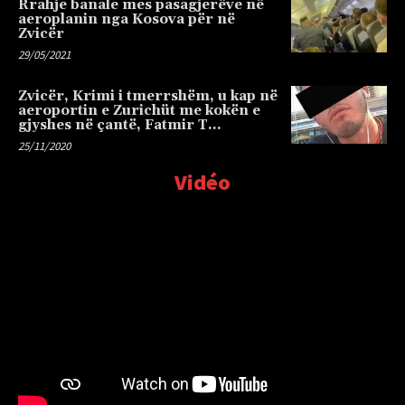
Rrahje banale mes pasagjerëve në
aeroplanin nga Kosova për në
Zvicër
29/05/2021
Zvicër, Krimi i tmerrshëm, u kap në
aeroportin e Zurichüt me kokën e
gjyshes në çantë, Fatmir T…
25/11/2020
Vidéo