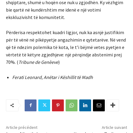
shqiptare, shumë u hoqën ose nuk u zgjodhën. Ky vëzhgim
bie qartë në kundërshtim me idenë e një votimi
ekskluzivisht të komunitetit.
Përderisa respektohet kuadri ligjor, nuk ka asnjë justifikim
për të vënë në pikëpyetje angazhimin e qytetarëve. Në vend
që të ndezim polemika të kota, le t’i bëjmë vetes pyetjen e
vërtetë të këtyre zgjedhjeve: një përqindje abstenimi prej
70%. (
Tribune de Genèeve
)
Ferati Leonard, Anëtar i Këshillit të Madh
Article précédent
Article suivant