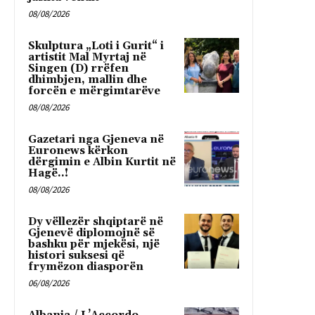
08/08/2026
Skulptura „Loti i Gurit“ i
artistit Mal Myrtaj në
Singen (D) rrëfen
dhimbjen, mallin dhe
forcën e mërgimtarëve
08/08/2026
Gazetari nga Gjeneva në
Euronews kërkon
dërgimin e Albin Kurtit në
Hagë..!
08/08/2026
Dy vëllezër shqiptarë në
Gjenevë diplomojnë së
bashku për mjekësi, një
histori suksesi që
frymëzon diasporën
06/08/2026