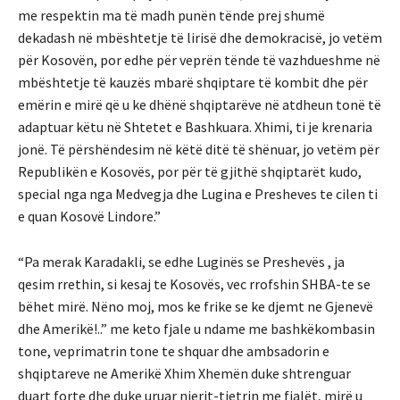
me respektin ma të madh punën tënde prej shumë
dekadash në mbështetje të lirisë dhe demokracisë, jo vetëm
për Kosovën, por edhe për veprën tënde të vazhdueshme në
mbështetje të kauzës mbarë shqiptare të kombit dhe për
emërin e mirë që u ke dhënë shqiptarëve në atdheun tonë të
adaptuar këtu në Shtetet e Bashkuara. Xhimi, ti je krenaria
jonë. Të përshëndesim në këtë ditë të shënuar, jo vetëm për
Republikën e Kosovës, por për të gjithë shqiptarët kudo,
special nga nga Medvegja dhe Lugina e Presheves te cilen ti
e quan Kosovë Lindore.”
“Pa merak Karadakli, se edhe Luginës se Preshevës , ja
qesim rrethin, si kesaj te Kosovës, vec rrofshin SHBA-te se
bëhet mirë. Nëno moj, mos ke frike se ke djemt ne Gjenevë
dhe Amerikë!..” me keto fjale u ndame me bashkëkombasin
tone, veprimatrin tone te shquar dhe ambsadorin e
shqiptareve ne Amerikë Xhim Xhemën duke shtrenguar
duart forte dhe duke uruar njerit-tjetrin me fjalët, mirë u