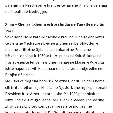
pafshim ne Presheven e lirë, per te ngrënë flija dhe qershija
ne Topallë te Medvegjës..
Xhim – Xhemail Xhema është i lindur në Tupallë në vitin
1942
Shkollën fillore katërklasëshe e kreu në Tupallë dhe katër
të tjera në Medvegjë i kreu në gjuhën serbe. Shkollen e
mesme e filloi në Gjilan dhe e mbaroi në Prishtinë
Në shtator të vitit 1960 ia filloi punës në Svircë, kurse në
Tygjec e jepte lëndën e gjuhes frënge në klasën e V-, e cila
ishte hapur ate vit. Ka punuar edhe në vendlindje edhe në
Banjën e Siarinës.
Më 1968 ka migruar në SHBA te axha i vet dr. Hajdar Xhema, i
cili ishte drejtor i një klinike në Nju Jork dhe mjek personal i
Presidentit te Amerikes ate kohe. Më 1980 për shkak se
ishte i ndjekur migroi edhe i vëllai dr. Ramadan Xhema dhe
zhvilluan aktivitet kombëtar në saje të njohjes me
kongresmenin Joseph J. DioGuardi dhe personalitete jera