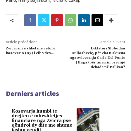
Pano, Harry Bajraktari, Richard Lukaj.
Article précédent
Article suivant
Zvicerani e shkel me veturë
Diktatori Slobodan
kosovarin (83) i cili vdes…
Millosheviç, për cka u akuzua
nga zviceranja Carla Del Ponte
(Haga) për tmerrin prej një
dekade në Ballkan?
Derniers articles
Kosovarja humbi te
drejten e mbeshtetjes
financiare nga Zvicra pse
qëndroi dy dite me shume
jashta vendit