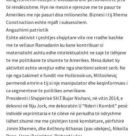
të rëndësishme. Hyn ne mesin e njerezve me te pasur te
Amerikes me nje pasuri disa milioneshe. Biznesi i tij Xhema
Construction eshte mjaft i suksesshem.
Angazhimi patriotik
Eshte aktivist i çeshtjes shqiptare vite me rradhe bashke
me te vellaun Ramadanin ku kane kontribuar si
materialisht ashtu edhe intelektualisht ne saje te lidhjeve
te me politikane te shumte te Amerikes. Mesa duket ky
aktivitet eshte verejtur edhe nga sherbimi sekret serb. Ne
nje nga takimet e fundit me Holbrook-un, Millosheviç
permendi emrin e tij si nje manipulator dhe keqinformues i
ca segmenteve te politikes amerikane.
Presidenti i Shqipërisë SH.T.Bujar Nishani, në vitin 2014, e
dekoroi në Nju Jork, me dekoratën U “Nderi i Kombit” pesë
individë veprimtaria e të cilëve në periudha të ndryshme
lidhet shumë me me çështjen tonë kombëtare, përfshirë
Jimm Xhemën, dhe Anthony Athanas (pas vdekjes), Nikolla