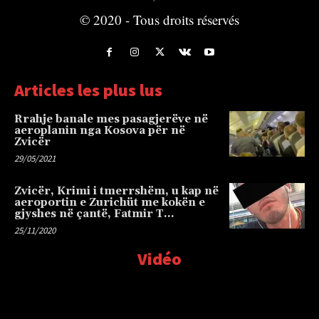
© 2020 - Tous droits réservés
Articles les plus lus
Rrahje banale mes pasagjerëve në
aeroplanin nga Kosova për në
Zvicër
29/05/2021
Zvicër, Krimi i tmerrshëm, u kap në
aeroportin e Zurichüt me kokën e
gjyshes në çantë, Fatmir T…
25/11/2020
Vidéo