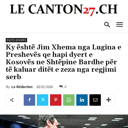
FAITS DIVERS
Ky është Jim Xhema nga Lugina e
Preshevës qe hapi dyert e
Kosovës ne Shtëpine Bardhe për
të kaluar ditët e zeza nga regjimi
serb
30/01/2026
0
By
La Rédaction