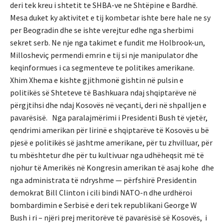
deri tek kreu i shtetit te SHBA-ve ne Shtëpine e Bardhë.
Mesa duket ky aktivitet e tij kombetar ishte bere hale ne sy
per Beogradin dhe se ishte verejtur edhe nga sherbimi
sekret serb. Ne nje nga takimet e fundit me Holbrook-un,
Millosheviç permendi emrin e tij si nje manipulator dhe
keqinformues i ca segmenteve te politikes amerikane.
Xhim Xhema e kishte gjithmonë gishtin në pulsin e
politikës së Shteteve të Bashkuara ndaj shqiptarëve në
përgjtihsi dhe ndaj Kosovës në veçanti, deri në shpalljen e
pavarësisë. Nga paralajmërimi i Presidenti Bush të vjetër,
qendrimi amerikan për lirinë e shqiptarëve të Kosovës u bë
pjesë e politikës së jashtme amerikane, për tu zhvilluar, për
tu mbështetur dhe për tu kultivuar nga udhëheqsit më të
njohur të Amerikës në Kongresin amerikan të asaj kohe dhe
nga administrata të ndryshme — përfshirë Presidentin
demokrat Bill Clinton i cili bindi NATO-n dhe urdhëroi
bombardimin e Serbisë e deri tek republikani George W
Bush i ri – njëri prej meritorëve të pavarësisë së Kosovës, i