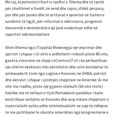
Më tej, kryeministri Kurti e njoftoi z. Xhema dhe të tjerët
për zhvillimet e fundit në vend dhe rajon, sfidat përpara,
por dhe për punën dhe të arriturat e qeverisë në fushën e
sundimit të ligjit, për reformat e ndërmarra, progresin
ekonomik e demokratik e që janë evidentuar edhe në
raportet ndërkombëtare.
Xhim Xhema nga (Topalla) Medevegja nje veprimar dhe
aptriot i shquar i cli vitin e ardhshem i mbush plote 80 vite,
gazeta zvicerane ne shqip LeCanton27.ch i ka perkushtuar
nje shkrim ekskluizv mbi aktivitetin dhe rolin kombëtar te
ambasadorit tone nga Lugina e Kosoves ne SHBA, patriot
dhe aktivist i shquar i çeshtjes shqiptare ne Amerikë. Ai me
vite me rradhe, plote nje gjysem shekulli (50 vite resht)
bashke me te vellaun e tij dr.Ramadanin pandalur i kane
kontribuar ceshjtes se Kosovës dhe asaj mbare shqiptare si
materialisht ashtu edhe intelektualisht ne saje te lidhjeve
te me politikane te shumte ameriklan nga kongresmene e