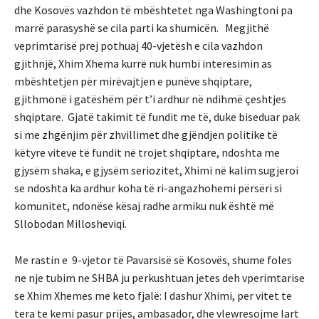
dhe Kosovës vazhdon të mbështetet nga Washingtoni pa
marrë parasyshë se cila parti ka shumicën. Megjithë
veprimtarisë prej pothuaj 40-vjetësh e cila vazhdon
gjithnjë, Xhim Xhema kurrë nuk humbi interesimin as
mbështetjen për mirëvajtjen e punëve shqiptare,
gjithmonë i gatëshëm për t’i ardhur në ndihmë çeshtjes
shqiptare. Gjatë takimit të fundit me të, duke biseduar pak
si me zhgënjim për zhvillimet dhe gjëndjen politike të
këtyre viteve të fundit në trojet shqiptare, ndoshta me
gjysëm shaka, e gjysëm seriozitet, Xhimi në kalim sugjeroi
se ndoshta ka ardhur koha të ri-angazhohemi përsëri si
komunitet, ndonëse kësaj radhe armiku nuk është më
Sllobodan Millosheviqi.
Me rastin e 9-vjetor të Pavarsisë së Kosovës, shume foles
ne nje tubim ne SHBA ju perkushtuan jetes deh vperimtarise
se Xhim Xhemes me keto fjalë: I dashur Xhimi, per vitet te
tera te kemi pasur prijes, ambasador, dhe vlewresojme lart