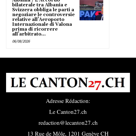
Albania / L’Accordo
bilaterale tra Albania e
Svizzera obbliga le parti a
negoziare le controversie
relative all’Aeroporto
Internazionale di Valona
prima di ricorrere
all’arbitrato...
06/08/2026
Adresse Rédaction:
Le Canton27.ch
redaction@lecanton27.ch
13 Rue de Môle, 1201 Genève CH