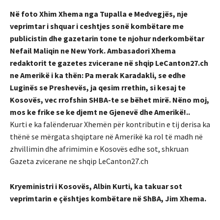
Në foto Xhim Xhema nga Tupalla e Medvegjës, nje
veprimtar i shquar i ceshtjes sonë kombëtare me
publicistin dhe gazetarin tone te njohur nderkombëtar
Nefail Maliqin ne New York. Ambasadori Xhema
redaktorit te gazetes zvicerane në shqip LeCanton27.ch
ne Amerikë i ka thën: Pa merak Karadakli, se edhe
Luginës se Preshevës, ja qesim rrethin, si kesaj te
Kosovës, vec rrofshin SHBA-te se bëhet mirë. Nëno moj,
mos ke frike se ke djemt ne Gjenevë dhe Amerikë!..
Kurti e ka falënderuar Xhemën për kontributin e tij derisa ka
thënë se mërgata shqiptare në Amerikë ka rol të madh në
zhvillimin dhe afrimimin e Kosovës edhe sot, shkruan
Gazeta zvicerane ne shqip LeCanton27.ch
Kryeministri i Kosovës, Albin Kurti, ka takuar sot
veprimtarin e çështjes kombëtare në ShBA, Jim Xhema.