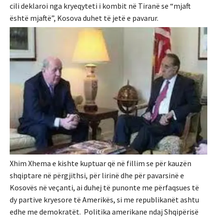
cili deklaroi nga kryeqyteti i kombit në Tiranë se “mjaft
është mjaftë”, Kosova duhet të jetë e pavarur.
Xhim Xhema e kishte kuptuar që në fillim se për kauzën
shqiptare në përgjithsi, për lirinë dhe për pavarsinë e
Kosovës në veçanti, ai duhej të punonte me përfaqsues të
dy partive kryesore të Amerikës, si me republikanët ashtu
edhe me demokratët. Politika amerikane ndaj Shqipërisë