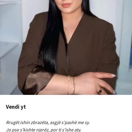
Vendi yt
Rrugët ishin zbrazëta, asgjë s’pashë me sy.
Jo pse s’kishte njerëz, por ti s’ishe aty.