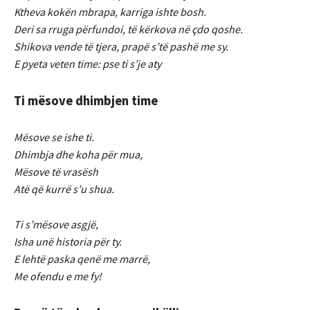
Ktheva kokën mbrapa, karriga ishte bosh.
Deri sa rruga përfundoi, të kërkova në çdo qoshe.
Shikova vende të tjera, prapë s’të pashë me sy.
E pyeta veten time: pse ti s’je aty
Ti mësove dhimbjen time
Mësove se ishe ti.
Dhimbja dhe koha për mua,
Mësove të vrasësh
Atë që kurrë s’u shua.
Ti s’mësove asgjë,
Isha unë historia për ty.
E lehtë paska qenë me marrë,
Me ofendu e me fy!