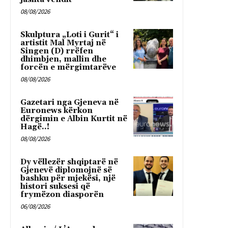
08/08/2026
Skulptura „Loti i Gurit“ i
artistit Mal Myrtaj në
Singen (D) rrëfen
dhimbjen, mallin dhe
forcën e mërgimtarëve
08/08/2026
Gazetari nga Gjeneva në
Euronews kërkon
dërgimin e Albin Kurtit në
Hagë..!
08/08/2026
Dy vëllezër shqiptarë në
Gjenevë diplomojnë së
bashku për mjekësi, një
histori suksesi që
frymëzon diasporën
06/08/2026