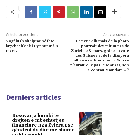
Article précédent
Article suivant
Vogëlush shqiptar në foto
Ce petit Albanais de la photo
kryebashkiak i Cyrihut më 8
pourrait devenir maire de
mars?
Zurich le 8 mars, grâce au vote
des Suisses et de la diaspora
albanaise. Pourquoi la Suisse
n’aurait-elle pas, elle aussi, son
« Zohran Mamdani » ?
Derniers articles
Kosovarja humbi te
drejten e mbeshtetjes
financiare nga Zvicra pse
qëndroi dy dite me shume
jashta vendit