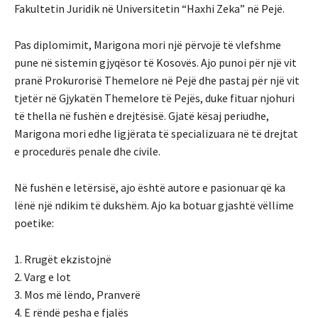
Fakultetin Juridik në Universitetin “Haxhi Zeka” në Pejë.
Pas diplomimit, Marigona mori një përvojë të vlefshme
pune në sistemin gjyqësor të Kosovës. Ajo punoi për një vit
pranë Prokurorisë Themelore në Pejë dhe pastaj për një vit
tjetër në Gjykatën Themelore të Pejës, duke fituar njohuri
të thella në fushën e drejtësisë. Gjatë kësaj periudhe,
Marigona mori edhe ligjërata të specializuara në të drejtat
e procedurës penale dhe civile.
Në fushën e letërsisë, ajo është autore e pasionuar që ka
lënë një ndikim të dukshëm. Ajo ka botuar gjashtë vëllime
poetike:
1. Rrugët ekzistojnë
2. Varg e lot
3. Mos më lëndo, Pranverë
4. E rëndë pesha e fjalës