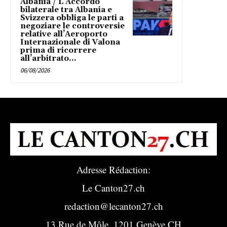
Albania / L’Accordo
bilaterale tra Albania e
Svizzera obbliga le parti a
negoziare le controversie
relative all’Aeroporto
Internazionale di Valona
prima di ricorrere
all’arbitrato...
06/08/2026
Adresse Rédaction:
Le Canton27.ch
redaction@lecanton27.ch
13 Rue de Môle, 1201 Genève CH