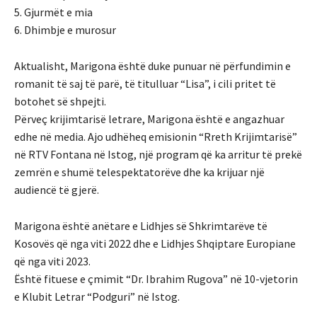
5. Gjurmët e mia
6. Dhimbje e murosur
Aktualisht, Marigona është duke punuar në përfundimin e
romanit të saj të parë, të titulluar “Lisa”, i cili pritet të
botohet së shpejti.
Përveç krijimtarisë letrare, Marigona është e angazhuar
edhe në media. Ajo udhëheq emisionin “Rreth Krijimtarisë”
në RTV Fontana në Istog, një program që ka arritur të prekë
zemrën e shumë telespektatorëve dhe ka krijuar një
audiencë të gjerë.
Marigona është anëtare e Lidhjes së Shkrimtarëve të
Kosovës që nga viti 2022 dhe e Lidhjes Shqiptare Europiane
që nga viti 2023.
Është fituese e çmimit “Dr. Ibrahim Rugova” në 10-vjetorin
e Klubit Letrar “Podguri” në Istog.