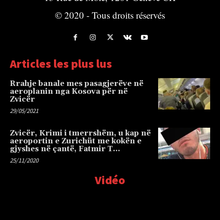
© 2020 - Tous droits réservés
Articles les plus lus
Rrahje banale mes pasagjerëve në
aeroplanin nga Kosova për në
Zvicër
29/05/2021
Zvicër, Krimi i tmerrshëm, u kap në
aeroportin e Zurichüt me kokën e
gjyshes në çantë, Fatmir T…
25/11/2020
Vidéo