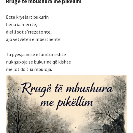
Rrugë të mbushura me pikëllim
Ecte kryelart bukurin
hëna ia merrte,
dielli sot s’rrezatonte,
ajo vetveten e mbërthente.
Ta pyesja nëse e lumtur është
nuk guxoja se bukurinë që kishte
me lot do t’ia mbuloja.