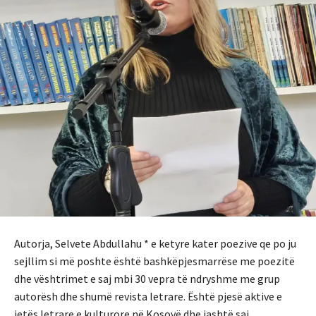
Autorja, Selvete Abdullahu * e ketyre kater poezive qe po ju
sejllim si më poshte është bashkëpjesmarrëse me poezitë
dhe vështrimet e saj mbi 30 vepra të ndryshme me grup
autorësh dhe shumë revista letrare. Është pjesë aktive e
jetës letrare e kulturore në Kosovë dhe jashtë saj