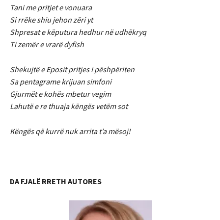
Tani me pritjet e vonuara
Si rrëke shiu jehon zëri yt
Shpresat e këputura hedhur në udhëkryq
Ti zemër e vrarë dyfish
Shekujtë e Eposit pritjes i pëshpëriten
Sa pentagrame krijuan simfoni
Gjurmët e kohës mbetur vegim
Lahutë e re thuaja këngës vetëm sot
Këngës që kurrë nuk arrita t’a mësoj!
DA FJALË RRETH AUTORES