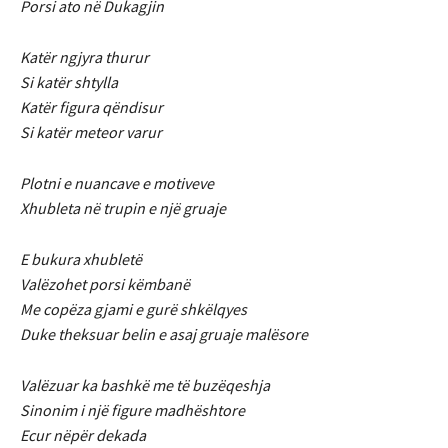
Porsi ato në Dukagjin
Katër ngjyra thurur
Si katër shtylla
Katër figura qëndisur
Si katër meteor varur
Plotni e nuancave e motiveve
Xhubleta në trupin e një gruaje
E bukura xhubletë
Valëzohet porsi këmbanë
Me copëza gjami e gurë shkëlqyes
Duke theksuar belin e asaj gruaje malësore
Valëzuar ka bashkë me të buzëqeshja
Sinonim i një figure madhështore
Ecur nëpër dekada