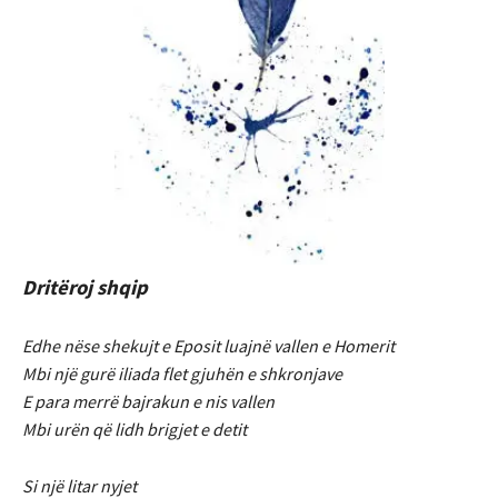
Dritëroj shqip
Edhe nëse shekujt e Eposit luajnë vallen e Homerit
Mbi një gurë iliada flet gjuhën e shkronjave
E para merrë bajrakun e nis vallen
Mbi urën që lidh brigjet e detit
Si një litar nyjet