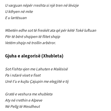
U varguan nëpër rreshta si një tren në lëvizje
U kthyen në mite
E u lartësuan
Mbetën edhe sot të freskët ata që për këtë Tokë luftuan
Për të bërë shqipen të flitet shqip
Vetëm shqip në trollin arbëror.
Gjuha e alegorisë (Xhubleta)
Sot Fishta vjen me Lahuten e Malësisë
Pa i ndarë viset e fiset
Unë t’u e kujtu Çajupin me elegjitë e tij
Gratë e veshura me xhubleta
Aty në rrethin e Alpeve
Në Pellg të Mesdheut