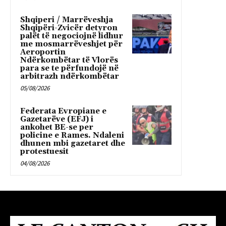
Shqiperi / Marrëveshja
Shqipëri-Zvicër detyron
palët të negociojnë lidhur
me mosmarrëveshjet për
Aeroportin
Ndërkombëtar të Vlorës
para se te përfundojë në
arbitrazh ndërkombëtar
05/08/2026
Federata Evropiane e
Gazetarëve (EFJ) i
ankohet BE-se per
policine e Rames. Ndaleni
dhunen mbi gazetaret dhe
protestuesit
04/08/2026