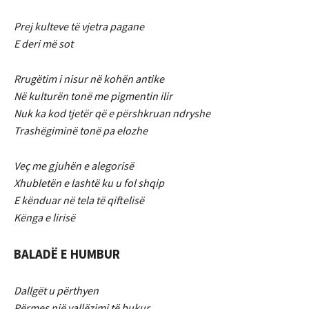
Prej kulteve të vjetra pagane
E deri më sot
Rrugëtim i nisur në kohën antike
Në kulturën tonë me pigmentin ilir
Nuk ka kod tjetër që e përshkruan ndryshe
Trashëgiminë tonë pa elozhe
Veç me gjuhën e alegorisë
Xhubletën e lashtë ku u fol shqip
E kënduar në tela të qiftelisë
Kënga e lirisë
BALADË E HUMBUR
Dallgët u përthyen
Përmes një vallëzimi të bukur