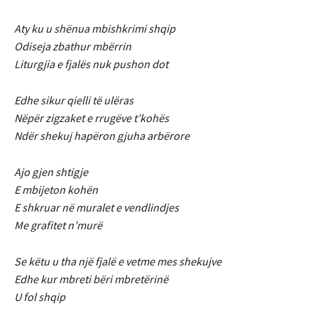
Aty ku u shënua mbishkrimi shqip
Odiseja zbathur mbërrin
Liturgjia e fjalës nuk pushon dot
Edhe sikur qielli të ulëras
Nëpër zigzaket e rrugëve t’kohës
Ndër shekuj hapëron gjuha arbërore
Ajo gjen shtigje
E mbijeton kohën
E shkruar në muralet e vendlindjes
Me grafitet n’murë
Se këtu u tha një fjalë e vetme mes shekujve
Edhe kur mbreti bëri mbretërinë
U fol shqip