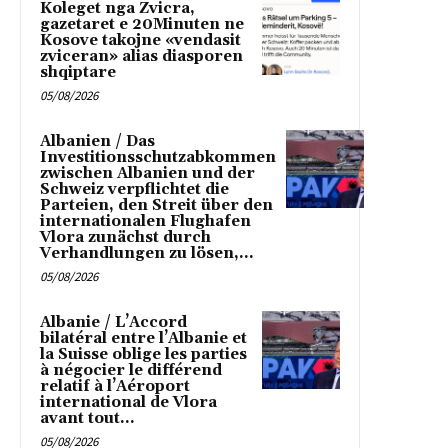
Koleget nga Zvicra,
gazetaret e 20Minuten ne
Kosove takojne «vendasit
zviceran» alias diasporen
shqiptare
05/08/2026
Albanien / Das
Investitionsschutzabkommen
zwischen Albanien und der
Schweiz verpflichtet die
Parteien, den Streit über den
internationalen Flughafen
Vlora zunächst durch
Verhandlungen zu lösen,...
05/08/2026
Albanie / L’Accord
bilatéral entre l’Albanie et
la Suisse oblige les parties
à négocier le différend
relatif à l’Aéroport
international de Vlora
avant tout...
05/08/2026