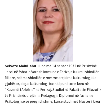
Selvete Abdullahu
u lind më 14 nëntor 1972 në Prishtinë.
Jetoi në fshatin Varosh komuna e Ferizajt ku kreu shkollën
fillore, ndërsa shkollën e mesme drejtimi: kulturologjiko-
gjuhësor, dega: kulturolog-bashkëpunëtor e kreu në
”Kuvendi i Arbërit” në Ferizaj. Studioi në Fakultetin Filozofik
të Prishtinës drejtimi: Pedagogji. Diplomoi në fushën e
Psikologjisë së përgjithshme, kurse studimet Master i kreu