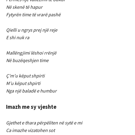
Në skenë të hapur
Fytyrën time të vrarë pashë
Qielli u ngrys prej një reje
E shi nuk ra
Mallëngjimi lëshoi rrënjë
Në buzëqeshjen time
Ç’m’u këput shpirti
M’u këput shpirti
Nga një baladë e humbur
Imazh me sy vjeshte
Gjethet e thara përpëliten në sytë e mi
Ca imazhe vizatohen sot