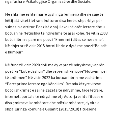
nga fusha e Psikologjisë Organizative dhe Sociale.
Me shkrime është marrë qysh nga fëmijëria dhe në saje të
këtij aktiviteti letrar e kulturor disa herë u shpërblye për
suksesin e arritur. Poezitë e saj i lexoi në orët letrare dhe u
botuan në fletushka të ndryshme të asaj kohe. Në vitin 2003
botoi librin e parë me poezi “Emërimi i ditës së nesërme”.
Në dhjetor të vitit 2015 botoi librin e dytë me poezi“Baladë
e humbur”.
Në fund të vitit 2020 doli me dy vepra të ndryshme, veprën
poetike “Lot e dashuri” dhe veprën shkencore“Motivimi për
të ardhmen”. Në vitin 2022 ka botuar librin me vështrime
“Perceptime letrare nga këndi im”. Brenda këtyre viteve
botoi shkrimet e saj në gazeta të ndryshme, faqe letrare,
internet, portale të ndryshme etj. Autorja është fituese e
disa çmimeve kombëtare dhe ndërkombëtare, dy vite e
shpallur nga komuna e Gjilanit (2015/2018) fituesenë