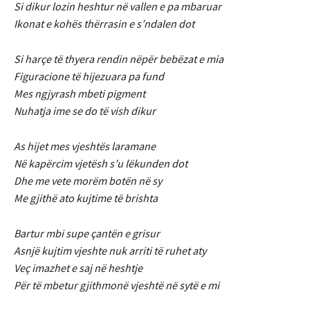
Si dikur lozin heshtur në vallen e pa mbaruar
Ikonat e kohës thërrasin e s’ndalen dot
Si harçe të thyera rendin nëpër bebëzat e mia
Figuracione të hijezuara pa fund
Mes ngjyrash mbeti pigment
Nuhatja ime se do të vish dikur
As hijet mes vjeshtës laramane
Në kapërcim vjetësh s’u lëkunden dot
Dhe me vete morëm botën në sy
Me gjithë ato kujtime të brishta
Bartur mbi supe çantën e grisur
Asnjë kujtim vjeshte nuk arriti të ruhet aty
Veç imazhet e saj në heshtje
Për të mbetur gjithmonë vjeshtë në sytë e mi