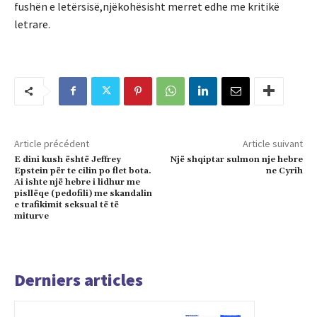
fushën e letërsisë,njëkohësisht merret edhe me kritikë
letrare.
Article précédent
Article suivant
E dini kush është Jeffrey
Një shqiptar sulmon nje hebre
Epstein për te cilin po flet bota.
ne Cyrih
Ai ishte një hebre i lidhur me
pisllëqe (pedofili) me skandalin
e trafikimit seksual të të
miturve
Derniers articles