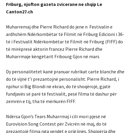
Friburg, njofton gazeta zvicerane ne shqip Le
Canton27.ch
Muharremaj dhe Pierre Richard do jene n Festivalin e
ardhshëm Ndërkombëtar të Filmit në Friburg Edicioni i 36-
të i Festivalit Ndërkombëtar të Filmit në Friburg (FIFF) do
të mirëpresë aktorin francez Pierre Richard dhe
Muharrmaje këngëtarit Fribourg Gjon në mars
Dy personalitetet kanë pranuar rubrikat carte blanche dhe
do të vijnë t’i prezantojnë personalisht. Pierre Richard, i
njohur si Big Blondi në ekran, do të shoqërojë, gjatë
fundjavës së parë të festivalit, pesë filma të dashur për
zemrën e tij, tha të mërkurën FIFF.
Ndërsa Gjon’s Tears Muharrmaj i cili mori pjesë në
Eurovision Song Contest për Zvicrën në maj, do të
prezantojë filma nga vendet e origjinës, Shqipëria dhe