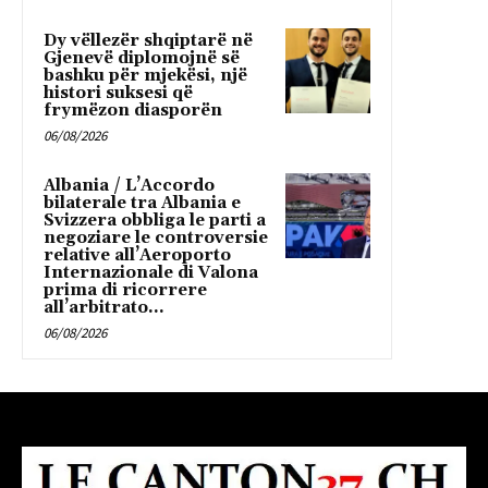
Dy vëllezër shqiptarë në
Gjenevë diplomojnë së
bashku për mjekësi, një
histori suksesi që
frymëzon diasporën
06/08/2026
Albania / L’Accordo
bilaterale tra Albania e
Svizzera obbliga le parti a
negoziare le controversie
relative all’Aeroporto
Internazionale di Valona
prima di ricorrere
all’arbitrato...
06/08/2026