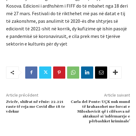
Kosova. Edicioni i ardhshëm i FIFF do të mbahet nga 18 deri
më 27 mars. Festivali do të rikthehet më pas në datat e tij
të zakonshme, pas anulimit të 2020-ës dhe shtyrjes së
edicionit të 2021-shit në korrik, dy kufizime që ishin pasojë
e pandemisë së koronavirusit, e cila prek mes të tjerëve
sektorin e kulturës për dy vjet
Article précédent
Article suivant
Zvicër, shifrat në rënie: 22.221
Carla del Ponte: UÇK nuk mund
raste të reja me Covid dhe 18 te
të krahasohet me forcat e
vdekur
Miloshevicit që i cilësova në
aktakuzë si ‘ndërmarrje e
përbashket kriminale’