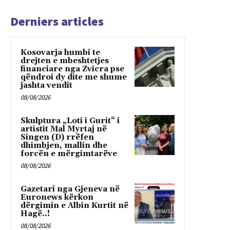
Derniers articles
Kosovarja humbi te
drejten e mbeshtetjes
financiare nga Zvicra pse
qëndroi dy dite me shume
jashta vendit
08/08/2026
Skulptura „Loti i Gurit“ i
artistit Mal Myrtaj në
Singen (D) rrëfen
dhimbjen, mallin dhe
forcën e mërgimtarëve
08/08/2026
Gazetari nga Gjeneva në
Euronews kërkon
dërgimin e Albin Kurtit në
Hagë..!
08/08/2026