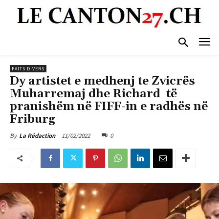
FAITS DIVERS
Dy artistet e medhenj te Zvicrës
Muharremaj dhe Richard të
pranishëm në FIFF-in e radhës në
Friburg
11/02/2022
0
By
La Rédaction