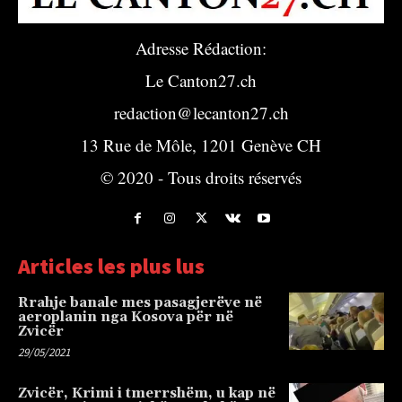
Adresse Rédaction:
Le Canton27.ch
redaction@lecanton27.ch
13 Rue de Môle, 1201 Genève CH
© 2020 - Tous droits réservés
Articles les plus lus
Rrahje banale mes pasagjerëve në
aeroplanin nga Kosova për në
Zvicër
29/05/2021
Zvicër, Krimi i tmerrshëm, u kap në