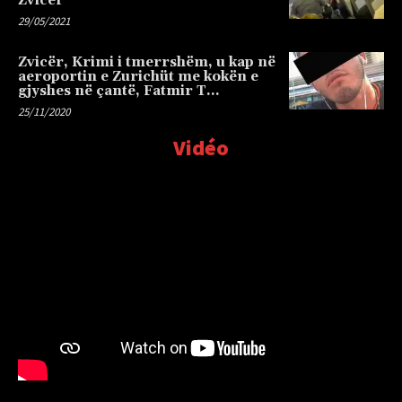
Zvicër
29/05/2021
Zvicër, Krimi i tmerrshëm, u kap në
aeroportin e Zurichüt me kokën e
gjyshes në çantë, Fatmir T…
25/11/2020
Vidéo