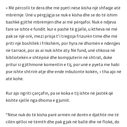
« Më përcolli te dera dhe më pyeti nëse kisha një shfaqje atë
mbrëmje. Unë u përgjigja se nuk e kisha dhe se do të ishim
bashkë gjithë mbrëmjen dhe ai më përqafoi. Nuk e ndjeva
fare se ishte e fundit. kur e pashë të gjallë, u ktheva në më
pak se një orë, mezi prisja t’i tregoja frizurën time dhe më
priti një boshllëk i frikshëm, por hyra në dhomën e ndenjjes
në tarracë, por as ai nuk ishte aty. Në fund, unë shkova në
bibliotekën e shtëpisë dhe kompjuterin në shtrat, duke
pritur si gjithmonë komentin e tij, por unë e pyeta me habi
pse ishte shtrirë atje dhe ende mbulonte kokën, » tha ajo në
atë kohë.
Kur ajo ngriti çarçafin, pa se koka e tij ishte në jastëk që
kishte sjellë nga dhoma e gjumit.
“Nëse nuk do të kisha parë armën në dorën e djathtë me të
cilën qëlloi në tëmth dhe pak gjak në ballë dhe në flokë, do