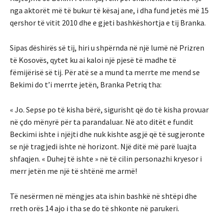
nga aktorët më të bukur të kësaj ane, i dha fund jetës më 15
qershor të vitit 2010 dhe e gjeti bashkëshortja e tij Branka.
Sipas dëshirës së tij, hiri u shpërnda në një lumë në Prizren
të Kosovës, qytet ku ai kaloi një pjesë të madhe të
fëmijërisë së tij. Për atë se a mund ta merrte me mend se
Bekimi do t’i merrte jetën, Branka Petriq tha:
« Jo. Sepse po të kisha bërë, sigurisht që do të kisha provuar
në çdo mënyrë për ta parandaluar. Në ato ditët e fundit
Beckimi ishte i njëjti dhe nuk kishte asgjë që të sugjeronte
se një tragjedi ishte në horizont. Një ditë më parë luajta
shfaqjen. « Duhej të ishte » në të cilin personazhi kryesor i
merr jetën me një të shtënë me armë!
Të nesërmen në mëngjes ata ishin bashkë në shtëpi dhe
rreth orës 14 ajo i tha se do të shkonte në parukeri.