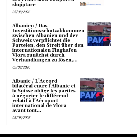
shqiptare
05/08/2026
Albanien / Das
Investitionsschutzabkommen
zwischen Albanien und der
Schweiz verpflichtet die
Parteien, den Streit über den
internationalen Flughafen
Vlora zunächst durch
Verhandlungen zu lösen,...
05/08/2026
Albanie / L’Accord
bilatéral entre l’Albanie et
la Suisse oblige les parties
à négocier le différend
relatif à l’Aéroport
international de Vlora
avant tout...
05/08/2026