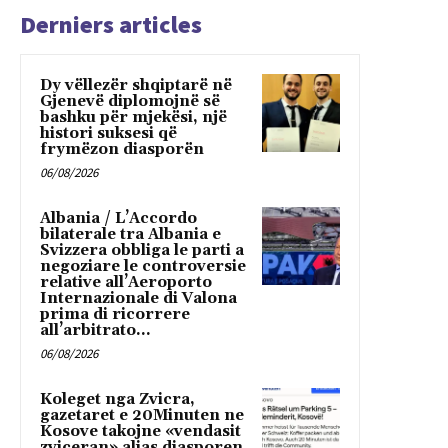
Derniers articles
Dy vëllezër shqiptarë në
Gjenevë diplomojnë së
bashku për mjekësi, një
histori suksesi që
frymëzon diasporën
06/08/2026
Albania / L’Accordo
bilaterale tra Albania e
Svizzera obbliga le parti a
negoziare le controversie
relative all’Aeroporto
Internazionale di Valona
prima di ricorrere
all’arbitrato...
06/08/2026
Koleget nga Zvicra,
gazetaret e 20Minuten ne
Kosove takojne «vendasit
zviceran» alias diasporen