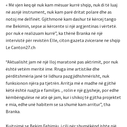
« Më vjen keq që nuk kam mësuar kurrë shqip, nuk di të luaj
në asnjë instrument, nuk kam parë dritat polare dhe as
notoj me delfinët. Gjithmonë kam dashur të kërcej tango
me Bekimin, sepse ai kërcente si një argjentinas i vërtetë.
por nuk e realizuam kurrë”, ka thënë Branka në një
intervistë për revistën Elle, citon gazeta zvicerane ne shqip
Le Canton27.ch
“Aktualisht jam në një lloj maratonë pas aktrimit, por nuk
është vetëm meritë ime. Rruga ime artistike dhe
përditshmëria janë të lidhura pazgjidhshmërisht, nuk
funksionon njëra pa tjetrën. Arritja më e madhe në gjithë
këtë është ruajtja e familjes. , rolin e një gjysheje, por edhe
këmbëngulëse në atë që jam, kur i shikoj të gjitha projektet
e mia, edhe unë habitem se sa shumë kam arritur”, tha
Branka.
Kujtojmë se Bekim Fehimju, i cili për shumëkënd ishte një