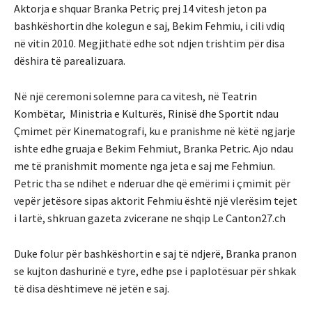
Aktorja e shquar Branka Petriç prej 14 vitesh jeton pa
bashkëshortin dhe kolegun e saj, Bekim Fehmiu, i cili vdiq
në vitin 2010. Megjithatë edhe sot ndjen trishtim për disa
dëshira të parealizuara.
Në një ceremoni solemne para ca vitesh, në Teatrin
Kombëtar, Ministria e Kulturës, Rinisë dhe Sportit ndau
Çmimet për Kinematografi, ku e pranishme në këtë ngjarje
ishte edhe gruaja e Bekim Fehmiut, Branka Petric. Ajo ndau
me të pranishmit momente nga jeta e saj me Fehmiun.
Petric tha se ndihet e nderuar dhe që emërimi i çmimit për
vepër jetësore sipas aktorit Fehmiu është një vlerësim tejet
i lartë, shkruan gazeta zvicerane ne shqip Le Canton27.ch
Duke folur për bashkëshortin e saj të ndjerë, Branka pranon
se kujton dashurinë e tyre, edhe pse i paplotësuar për shkak
të disa dështimeve në jetën e saj.