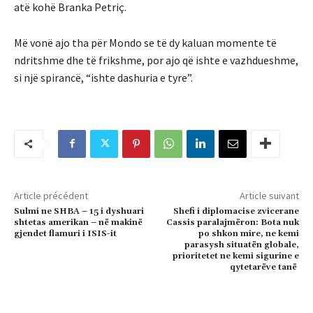
atë kohë Branka Petriç.
Më vonë ajo tha për Mondo se të dy kaluan momente të
ndritshme dhe të frikshme, por ajo që ishte e vazhdueshme,
si një spirancë, “ishte dashuria e tyre”.
Article précédent
Article suivant
Sulmi ne SHBA – 15 i dyshuari
Shefi i diplomacise zvicerane
shtetas amerikan – në makinë
Cassis paralajmëron: Bota nuk
gjendet flamuri i ISIS-it
po shkon mire, ne kemi
parasysh situatën globale,
prioritetet ne kemi sigurine e
qytetarëve tanë