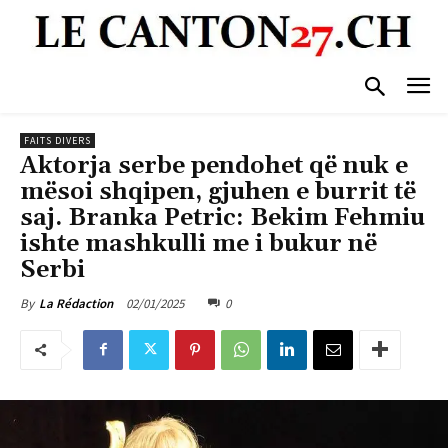
FAITS DIVERS
Aktorja serbe pendohet që nuk e
mësoi shqipen, gjuhen e burrit të
saj. Branka Petric: Bekim Fehmiu
ishte mashkulli me i bukur në
Serbi
02/01/2025
0
By
La Rédaction