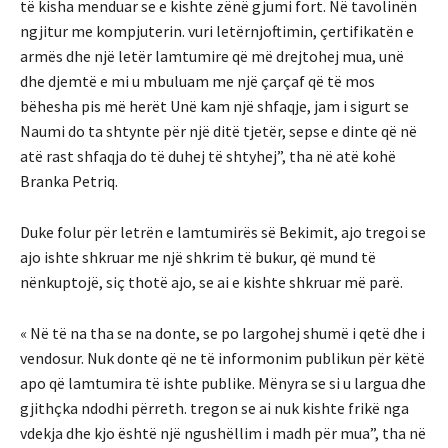
të kisha menduar se e kishte zënë gjumi fort. Në tavolinën
ngjitur me kompjuterin. vuri letërnjoftimin, çertifikatën e
armës dhe një letër lamtumire që më drejtohej mua, unë
dhe djemtë e mi u mbuluam me një çarçaf që të mos
bëhesha pis më herët Unë kam një shfaqje, jam i sigurt se
Naumi do ta shtynte për një ditë tjetër, sepse e dinte që në
atë rast shfaqja do të duhej të shtyhej”, tha në atë kohë
Branka Petriq.
Duke folur për letrën e lamtumirës së Bekimit, ajo tregoi se
ajo ishte shkruar me një shkrim të bukur, që mund të
nënkuptojë, siç thotë ajo, se ai e kishte shkruar më parë.
« Në të na tha se na donte, se po largohej shumë i qetë dhe i
vendosur. Nuk donte që ne të informonim publikun për këtë
apo që lamtumira të ishte publike. Mënyra se si u largua dhe
gjithçka ndodhi përreth. tregon se ai nuk kishte frikë nga
vdekja dhe kjo është një ngushëllim i madh për mua”, tha në