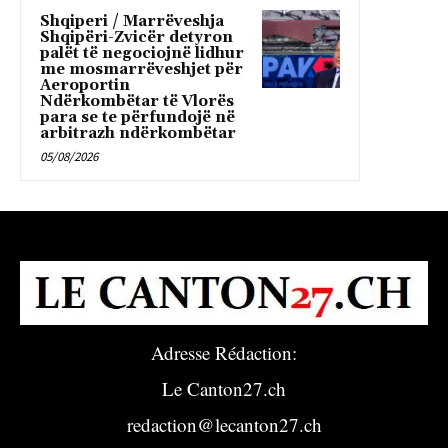
Shqiperi / Marrëveshja
Shqipëri-Zvicër detyron
palët të negociojnë lidhur
me mosmarrëveshjet për
Aeroportin
Ndërkombëtar të Vlorës
para se te përfundojë në
arbitrazh ndërkombëtar
05/08/2026
Adresse Rédaction:
Le Canton27.ch
redaction@lecanton27.ch