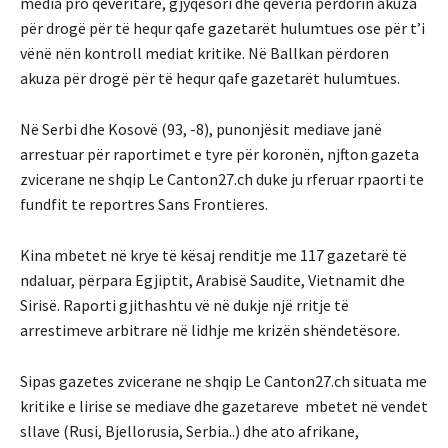
media pro qeveritare, gjyqësori dhe qeveria përdorin akuza
për drogë për të hequr qafe gazetarët hulumtues ose për t’i
vënë nën kontroll mediat kritike. Në Ballkan përdoren
akuza për drogë për të hequr qafe gazetarët hulumtues.
Në Serbi dhe Kosovë (93, -8), punonjësit mediave janë
arrestuar për raportimet e tyre për koronën, njfton gazeta
zvicerane ne shqip Le Canton27.ch duke ju rferuar rpaorti te
fundfit te reportres Sans Frontieres.
Kina mbetet në krye të kësaj renditje me 117 gazetarë të
ndaluar, përpara Egjiptit, Arabisë Saudite, Vietnamit dhe
Sirisë. Raporti gjithashtu vë në dukje një rritje të
arrestimeve arbitrare në lidhje me krizën shëndetësore.
Sipas gazetes zvicerane ne shqip Le Canton27.ch situata me
kritike e lirise se mediave dhe gazetareve mbetet në vendet
sllave (Rusi, Bjellorusia, Serbia..) dhe ato afrikane,