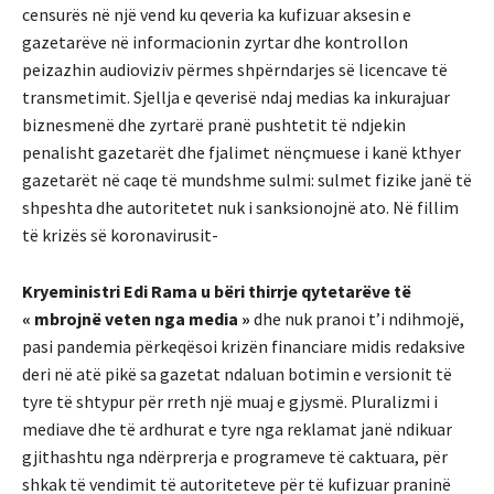
censurës në një vend ku qeveria ka kufizuar aksesin e
gazetarëve në informacionin zyrtar dhe kontrollon
peizazhin audioviziv përmes shpërndarjes së licencave të
transmetimit. Sjellja e qeverisë ndaj medias ka inkurajuar
biznesmenë dhe zyrtarë pranë pushtetit të ndjekin
penalisht gazetarët dhe fjalimet nënçmuese i kanë kthyer
gazetarët në caqe të mundshme sulmi: sulmet fizike janë të
shpeshta dhe autoritetet nuk i sanksionojnë ato. Në fillim
të krizës së koronavirusit-
Kryeministri Edi Rama u bëri thirrje qytetarëve të
« mbrojnë veten nga media »
dhe nuk pranoi t’i ndihmojë,
pasi pandemia përkeqësoi krizën financiare midis redaksive
deri në atë pikë sa gazetat ndaluan botimin e versionit të
tyre të shtypur për rreth një muaj e gjysmë. Pluralizmi i
mediave dhe të ardhurat e tyre nga reklamat janë ndikuar
gjithashtu nga ndërprerja e programeve të caktuara, për
shkak të vendimit të autoriteteve për të kufizuar praninë