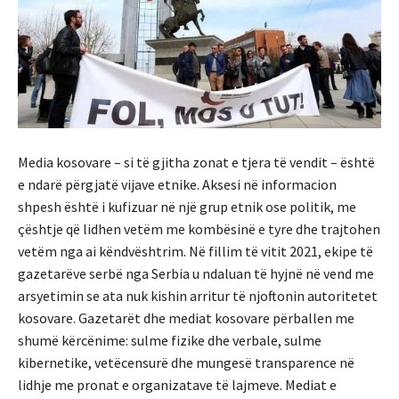
Media kosovare – si të gjitha zonat e tjera të vendit – është
e ndarë përgjatë vijave etnike. Aksesi në informacion
shpesh është i kufizuar në një grup etnik ose politik, me
çështje që lidhen vetëm me kombësinë e tyre dhe trajtohen
vetëm nga ai këndvështrim. Në fillim të vitit 2021, ekipe të
gazetarëve serbë nga Serbia u ndaluan të hyjnë në vend me
arsyetimin se ata nuk kishin arritur të njoftonin autoritetet
kosovare. Gazetarët dhe mediat kosovare përballen me
shumë kërcënime: sulme fizike dhe verbale, sulme
kibernetike, vetëcensurë dhe mungesë transparence në
lidhje me pronat e organizatave të lajmeve. Mediat e