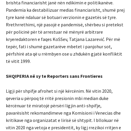
brishta financiarisht janë nën ndikimin e politikanëve.
Pandemia ka destabilizuar medias financiarisht, shumë prej
tyre kanë ndaluar së botuari verzionin e gazetës së tyre.
Rrethrrethimi, një pasojë e pandemisë, shërbeu si pretekst
për policinë për të arrestuar në mënyrë arbitrare
kryeredaktoren e faqes KoSSev, Tatjana Lazarević. Për më
tepër, fati i shumë gazetarëve mbetet i panjohur sot,
përfshirë ata që u rrëmbyen ose u zhdukën gjatë konfliktit
të vitit 1999.
SHQIPERIA në sy te Reporters sans Frontieres
Ligji për shpifje afrohet si një kërcënim. Në vitin 2020,
qeveria u përpoq të rritë presionin mbi median duke
kërcënuar të miratojë përsëri ligjin anti-shpifje,
pavarësisht rekomandimeve nga Komisioni i Venecias dhe
kritikave nga organizatat e lirisë së shtypit. I bllokuar në
vitin 2020 nga vetoja e presidentit, ky ligj rrezikoi rritjen e