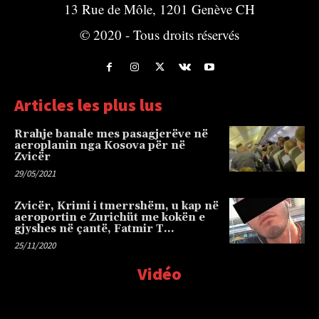
13 Rue de Môle, 1201 Genève CH
© 2020 - Tous droits réservés
Articles les plus lus
Rrahje banale mes pasagjerëve në
aeroplanin nga Kosova për në
Zvicër
29/05/2021
Zvicër, Krimi i tmerrshëm, u kap në
aeroportin e Zurichüt me kokën e
gjyshes në çantë, Fatmir T…
25/11/2020
Vidéo