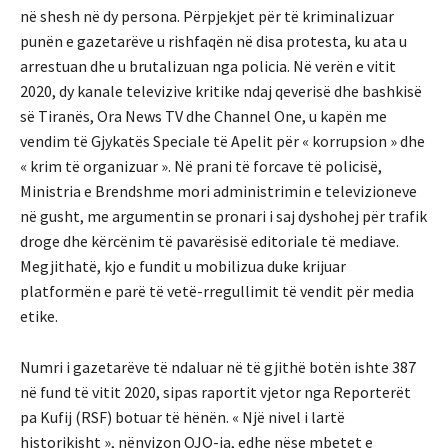
në shesh në dy persona. Përpjekjet për të kriminalizuar
punën e gazetarëve u rishfaqën në disa protesta, ku ata u
arrestuan dhe u brutalizuan nga policia. Në verën e vitit
2020, dy kanale televizive kritike ndaj qeverisë dhe bashkisë
së Tiranës, Ora News TV dhe Channel One, u kapën me
vendim të Gjykatës Speciale të Apelit për « korrupsion » dhe
« krim të organizuar ». Në prani të forcave të policisë,
Ministria e Brendshme mori administrimin e televizioneve
në gusht, me argumentin se pronari i saj dyshohej për trafik
droge dhe kërcënim të pavarësisë editoriale të mediave.
Megjithatë, kjo e fundit u mobilizua duke krijuar
platformën e parë të vetë-rregullimit të vendit për media
etike.
Numri i gazetarëve të ndaluar në të gjithë botën ishte 387
në fund të vitit 2020, sipas raportit vjetor nga Reporterët
pa Kufij (RSF) botuar të hënën. « Një nivel i lartë
historikisht », nënvizon OJQ-ja, edhe nëse mbetet e