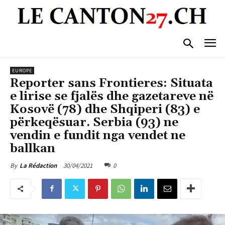
EUROPE
Reporter sans Frontieres: Situata
e lirise se fjalës dhe gazetareve në
Kosovë (78) dhe Shqiperi (83) e
përkeqësuar. Serbia (93) ne
vendin e fundit nga vendet ne
ballkan
30/04/2021
0
By
La Rédaction