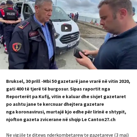
Bruksel, 30 prill -Mbi 50 gazetarë jane vrarë në vitin 2020,
gati 400 të tjerë të burgosur. Sipas raportit nga
Reporterët pa Kufij, vitin e kaluar dhe sivjet gazetaret
po ashtu jane te kercnuar dhejtera gazetare
nga koronavirusi, murtajë kjo edhe për lirinë e shtypit,
njofton gazeta zvicerane në shqip Le Canton27.ch
Ne vigjile te ditews nderkombetarew te gazetareve (3 maj)