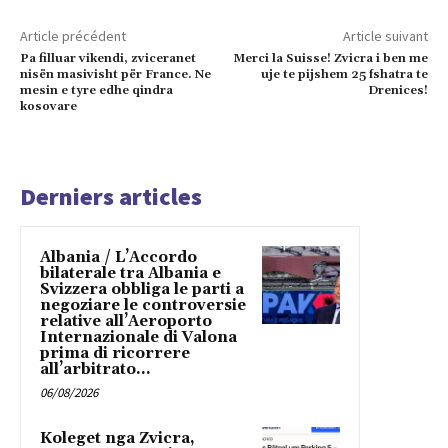
Article précédent
Article suivant
Pa filluar vikendi, zviceranet
Merci la Suisse! Zvicra i ben me
nisën masivisht për France. Ne
uje te pijshem 25 fshatra te
mesin e tyre edhe qindra
Drenices!
kosovare
Derniers articles
Albania / L’Accordo
bilaterale tra Albania e
Svizzera obbliga le parti a
negoziare le controversie
relative all’Aeroporto
Internazionale di Valona
prima di ricorrere
all’arbitrato...
06/08/2026
Koleget nga Zvicra,