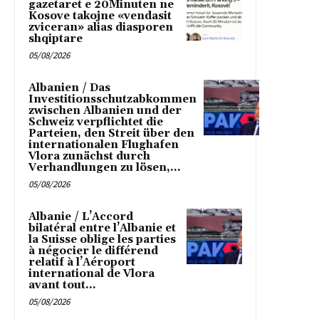
gazetaret e 20Minuten ne
Kosove takojne «vendasit
zviceran» alias diasporen
shqiptare
05/08/2026
Albanien / Das
Investitionsschutzabkommen
zwischen Albanien und der
Schweiz verpflichtet die
Parteien, den Streit über den
internationalen Flughafen
Vlora zunächst durch
Verhandlungen zu lösen,...
05/08/2026
Albanie / L’Accord
bilatéral entre l’Albanie et
la Suisse oblige les parties
à négocier le différend
relatif à l’Aéroport
international de Vlora
avant tout...
05/08/2026