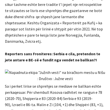
sikur tashme eshte bere tradite t’i jepet nje retrospektive
te sitzautes se lisris ese shprehjes dhe gazetareve ne botë
duke dhenë shifra qe shpesh jane larmante dhe
shqetesuese. Keshtu Organizata « Reporterët pa Kufij » ka
paraqur sot listën për lirinë e shtypit për vitin 2021. Në top
dhjetëshen e pare te kesja liste jane Norvegjia, Funlanda,
Danimarka, Zvicra etj..
Reporters sans Froniteres: Serbia e cila, pretendon te
jete antare e BE-së e fundit nga vendet ne ballkan?!
Sa i perket lirise se shprehjes se mediave ne ballkan eshte
perkaqesuar. Për shembull Kosova radhitet ne rangun e 78
(2020-70), Shqiperia e 83 (2020-84) Serbia e 93 (2019-
90), Izraeli e 86-ta. Malin e Zi (104, +1) dhe Shqipëri (83, +1),