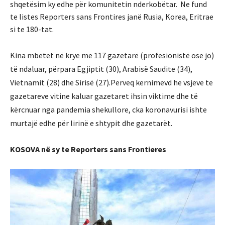
shqetësim ky edhe për komunitetin nderkobëtar. Ne fund
te listes Reporters sans Frontires janë Rusia, Korea, Eritrae
si te 180-tat.
Kina mbetet në krye me 117 gazetarë (profesionistë ose jo)
të ndaluar, përpara Egjiptit (30), Arabisë Saudite (34),
Vietnamit (28) dhe Sirisë (27).Perveq kernimevd he vsjeve te
gazetareve vitine kaluar gazetaret ihsin viktime dhe të
kërcnuar nga pandemia shekullore, cka koronavurisi ishte
murtajë edhe për lirinë e shtypit dhe gazetarët.
KOSOVA në sy te Reporters sans Frontieres