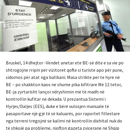
Bruskel, 14 dhejtor -Vendet anetar ete BE-së dite e sa vie po
shtrogojne rripin për vizitoret qofte si turiste apo për pune,
sidomos për atat nga ballkani. Masa strikte per te hyre në
BE – po shakkton kaos ne shume pika kifitrare Më 12 tetor,
BE-ja zyrtarisht lançoi ndryshimin më të madh në
kontrollin kufitar në dekada. U prezantua Sistemi i
Hyrjes/Daljes (EES), duke e bërë vulosjen manuale të
pasaportave një gjë të së kaluarës, por raportet fillestare
nga terreni tregojnë se kalimi në kontrollin dixhital nuk do
të shkojë pa probleme, njofton gazeta zvicerane në Shqip