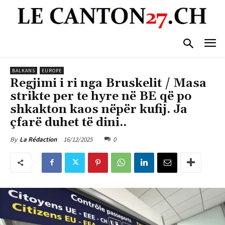
BALKANS
EUROPE
Regjimi i ri nga Bruskelit / Masa
strikte per te hyre në BE që po
shkakton kaos nëpër kufij. Ja
çfarë duhet të dini..
16/12/2025
0
By
La Rédaction