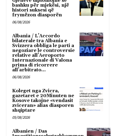
Gjenevë diplomojnë së
bashku për mjekësi, një
histori suksesi që
frymëzon diasporën
06/08/2026
Albania / L’Accordo
bilaterale tra Albania e
Svizzera obbliga le parti a
negoziare le controversie
relative all’Aeroporto
Internazionale di Valona
prima di ricorrere
all’arbitrato...
06/08/2026
Koleget nga Zvicra,
gazetaret e 20Minuten ne
Kosove takojne «vendasit
zviceran» alias diasporen
shqiptare
05/08/2026
Albanien / Das