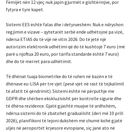
Fëmijët nën 12 vjeç nuk japin gjurmët e gishtërinjve, por
fytyra e tyre kapet.
Sistemi EES është falas dhe i detyrueshëm. Nuk e ndryshon
regjimin e vizave – qytetarët serbë ende udhëtojnë pa vizë,
ndërsa ETIAS do të vijë në vitin 2026. Do të jetë një
autorizim elektronik udhëtimi që do të kushtojë 7 euro (më
parë u njoftua 20 euro, por tarifa standarde është 7 euro)
dhe do të merret para udhëtimit.
Të dhënat tuaja biometrike do të ruhen në bazën e të
dhënave eu-LISA për tre vjet (pesë vjet në rast të tejkalimit
të afatit të qëndrimit). Sistemi është në përputhje me
GDPR dhe shërben ekskluzivisht për kontrolle sigurie dhe
të dhëna rezidence. Gjatë gjashtë muajve të ardhshëm,
ndërsa sistemi do të zbatohet gradualisht (deri më 10 prill
2026), planifikoni të lejoni dukshëm më shumë kohë gjatë
uljes në aeroportet kryesore evropiane, siç janë ato në