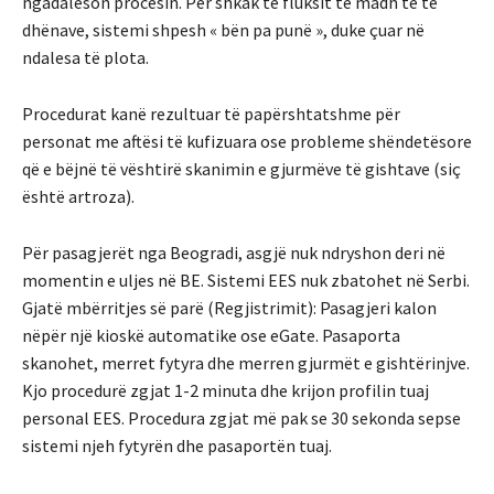
ngadalëson procesin. Për shkak të fluksit të madh të të
dhënave, sistemi shpesh « bën pa punë », duke çuar në
ndalesa të plota.
Procedurat kanë rezultuar të papërshtatshme për
personat me aftësi të kufizuara ose probleme shëndetësore
që e bëjnë të vështirë skanimin e gjurmëve të gishtave (siç
është artroza).
Për pasagjerët nga Beogradi, asgjë nuk ndryshon deri në
momentin e uljes në BE. Sistemi EES nuk zbatohet në Serbi.
Gjatë mbërritjes së parë (Regjistrimit): Pasagjeri kalon
nëpër një kioskë automatike ose eGate. Pasaporta
skanohet, merret fytyra dhe merren gjurmët e gishtërinjve.
Kjo procedurë zgjat 1-2 minuta dhe krijon profilin tuaj
personal EES. Procedura zgjat më pak se 30 sekonda sepse
sistemi njeh fytyrën dhe pasaportën tuaj.