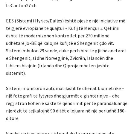
LeCanton27.ch
EES (Sistemi i Hyrjes/Daljes) është pjesë e një iniciative më
të gjerë evropiane të quajtur « Kufij të Mençur ». Qëllimi
është të modernizohen kontrollet për 270 milionë
udhëtarë jo-BE që kalojnë kufijtë e Shengenit çdo vit.
Sistemi mbulon 29 vende, duke përfshirë të gjithë anëtarët
e Shengenit, si dhe Norvegjinë, Zvicrën, Islandën dhe
Lihtenshtajnin (Irlanda dhe Qiproja mbeten jashtë
sistemit).
Sistemi monitoron automatikisht të dhënat biometrike –
një fotografi të fytyrës dhe gjurmët e gishtërinjve – dhe
regjistron kohën e saktë të qëndrimit për të parandaluar që
njerëzit të tejkalojnë 90 ditët e lejuara në një periudhë 180-
ditore.
Vendet që janë pjesë e sistemit do ta prezantojnë atë