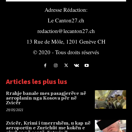
Adresse Rédaction:
Le Canton27.ch
redaction@lecanton27.ch
13 Rue de Môle, 1201 Genève CH
© 2020 - Tous droits réservés
Articles les plus lus
Rrahje banale mes pasagjerëve në
aeroplanin nga Kosova për në
Zvicër
29/05/2021
Zvicër, Krimi i tmerrshëm, u kap në
aeroportin e Zurichüt me kokën e