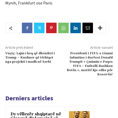
Mynih, Frankfurt ose Paris.
Article précédent
Article suivant
Vuçiç: Lajm i keq që dhendrri i
Presidenti i FIFA-s Gianni
Trump – Kushner që tërhiqet
Infantino i dorëzoi Donald
nga projekti i madh në Serbi
Trumpit « Çmimin e Paqes
FIFA – Futbolli Bashkon
Botën », meritë kjo edhe për
Kosovën!
Derniers articles
Dy vëllezër shqiptarë në