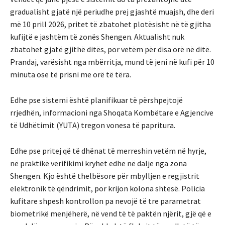
gradualisht gjatë një periudhe prej gjashtë muajsh, dhe deri
më 10 prill 2026, pritet të zbatohet plotësisht në të gjitha
kufijtë e jashtëm të zonës Shengen. Aktualisht nuk
zbatohet gjatë gjithë ditës, por vetëm për disa orë në ditë.
Prandaj, varësisht nga mbërritja, mund të jeni në kufi për 10
minuta ose të prisni me orë të tëra.
Edhe pse sistemi është planifikuar të përshpejtojë
rrjedhën, informacioni nga Shoqata Kombëtare e Agjencive
të Udhëtimit (YUTA) tregon vonesa të papritura.
Edhe pse pritej që të dhënat të merreshin vetëm në hyrje,
në praktikë verifikimi kryhet edhe në dalje nga zona
Shengen. Kjo është thelbësore për mbylljen e regjistrit
elektronik të qëndrimit, por krijon kolona shtesë. Policia
kufitare shpesh kontrollon pa nevojë të tre parametrat
biometrikë menjëherë, në vend të të paktën njërit, gjë që e