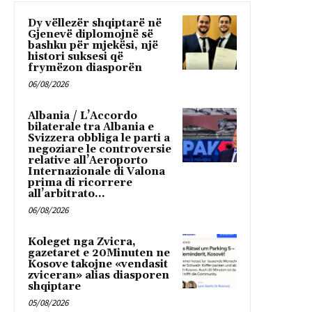
Dy vëllezër shqiptarë në
Gjenevë diplomojnë së
bashku për mjekësi, një
histori suksesi që
frymëzon diasporën
06/08/2026
Albania / L’Accordo
bilaterale tra Albania e
Svizzera obbliga le parti a
negoziare le controversie
relative all’Aeroporto
Internazionale di Valona
prima di ricorrere
all’arbitrato...
06/08/2026
Koleget nga Zvicra,
gazetaret e 20Minuten ne
Kosove takojne «vendasit
zviceran» alias diasporen
shqiptare
05/08/2026