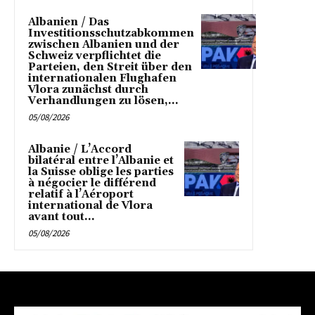
Albanien / Das
Investitionsschutzabkommen
zwischen Albanien und der
Schweiz verpflichtet die
Parteien, den Streit über den
internationalen Flughafen
Vlora zunächst durch
Verhandlungen zu lösen,...
05/08/2026
Albanie / L’Accord
bilatéral entre l’Albanie et
la Suisse oblige les parties
à négocier le différend
relatif à l’Aéroport
international de Vlora
avant tout...
05/08/2026