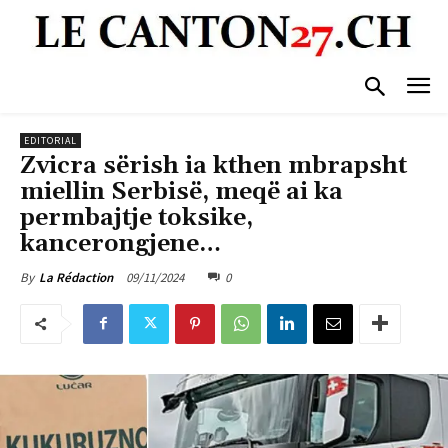
EDITORIAL
Zvicra sërish ia kthen mbrapsht
miellin Serbisë, meqë ai ka
permbajtje toksike,
kancerongjene…
09/11/2024
0
By
La Rédaction