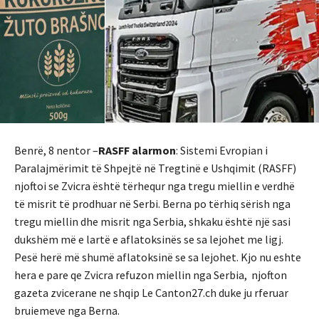
Benrë, 8 nentor –
RASFF alarmon
: Sistemi Evropian i
Paralajmërimit të Shpejtë në Tregtinë e Ushqimit (RASFF)
njoftoi se Zvicra është tërhequr nga tregu miellin e verdhë
të misrit të prodhuar në Serbi. Berna po tërhiq sërish nga
tregu miellin dhe misrit nga Serbia, shkaku është një sasi
dukshëm më e lartë e aflatoksinës se sa lejohet me ligj.
Pesë herë më shumë aflatoksinë se sa lejohet. Kjo nu eshte
hera e pare qe Zvicra refuzon miellin nga Serbia, njofton
gazeta zvicerane ne shqip Le Canton27.ch duke ju rferuar
bruiemeve nga Berna.