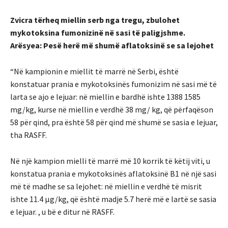
Zvicra tërheq miellin serb nga tregu, zbulohet
mykotoksina fumonizinë në sasi të paligjshme.
Arësyea: Pesë herë më shumë aflatoksinë se sa lejohet
“Në kampionin e miellit të marrë në Serbi, është
konstatuar prania e mykotoksinës fumonizim në sasi më të
larta se ajo e lejuar: në miellin e bardhë ishte 1388 1585
mg/kg, kurse në miellin e verdhë 38 mg/ kg, që përfaqëson
58 për qind, pra është 58 për qind më shumë se sasia e lejuar,
tha RASFF.
Në një kampion mielli të marrë më 10 korrik të këtij viti, u
konstatua prania e mykotoksinës aflatoksinë B1 në një sasi
më të madhe se sa lejohet: në miellin e verdhë të misrit
ishte 11.4 μg/kg, që është madje 5.7 herë më e lartë se sasia
e lejuar. , u bë e ditur në RASFF.