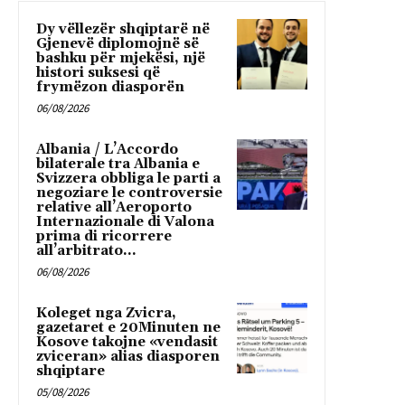
Dy vëllezër shqiptarë në
Gjenevë diplomojnë së
bashku për mjekësi, një
histori suksesi që
frymëzon diasporën
06/08/2026
Albania / L’Accordo
bilaterale tra Albania e
Svizzera obbliga le parti a
negoziare le controversie
relative all’Aeroporto
Internazionale di Valona
prima di ricorrere
all’arbitrato...
06/08/2026
Koleget nga Zvicra,
gazetaret e 20Minuten ne
Kosove takojne «vendasit
zviceran» alias diasporen
shqiptare
05/08/2026