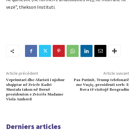
vezë”, thekson Instituti.
Article précédent
Article suivant
Veprimtari dhe Afaristi i njohur
Pas Putinit, Trump telefonatë
shqiptar në Zvicër Kadri
me Vuçiç, presidenti serb: E
Mustafa takon në Bernë
ftova të vizitojë Beogradin
presidenten e Zvicrës Madame
Viola Amherd
Derniers articles