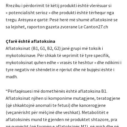
Rreziku i përdorimit të këtij produkti është vlerësuar si
« potencialisht serioz » dhe produkti është tërhequr nga
tregu. Arësyea e qartë: Pesë herë më shumë aflatoksinë se
sa lejohet, raporton gazeta zvcerane Le Canton27.ch
Çfarë është aflatoksina
Aflatoksinat (B1, G1, B2, G2) janë grupi më toksik i
mykotoksinave. Për shkak të veprimit të tyre specifik,
mykotoksinat quhen edhe « vrasës të heshtur » dhe ndikimi i
tyre negativ në shëndetin e njeriut dhe në bujqësi është i
madh.
“Përfaqësuesi më domethënës është aflatoksina B1.
Aflatoksinat njihen si komponime mutagjene, teratogjene
(që shkaktojnë anomali te fetusi) dhe kancerogjene
(veçanërisht për mëlçinë dhe veshkat). Metabolitët e
aflatoksinës mund të gjenden në produktet shtazore, pra
në qumësht (në formën e aflatoksinës M1), në mish dhe në