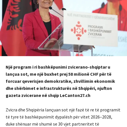
Një program i ri bashkëpunimi zvicerano-shqiptar u
lançua sot, me një buxhet prej 58 milionë CHF për të
forcuar qeverisjen demokratike, zhvillimin ekonomik
dhe shërbimet e infrastrukturës në Shqipëri, njufton
gazeta zvicerane në shqip LeCanton27.ch
Zvicra dhe Shqipëria lançuan sot një fazë të re të programit
të tyre të bashkëpunimit dypalësh për vitet 2026–2028,
duke shënuar më shumë se 30 vjet partneritet të