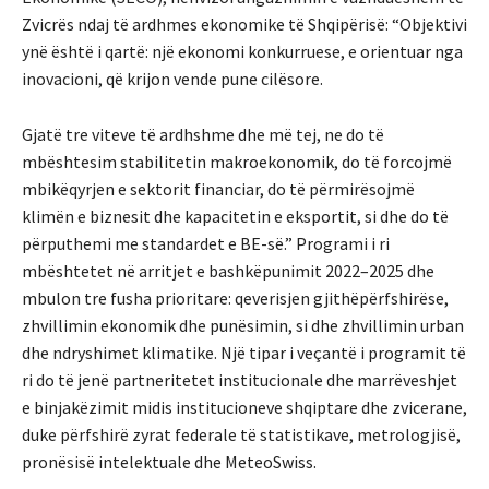
Zvicrës ndaj të ardhmes ekonomike të Shqipërisë: “Objektivi
ynë është i qartë: një ekonomi konkurruese, e orientuar nga
inovacioni, që krijon vende pune cilësore.
Gjatë tre viteve të ardhshme dhe më tej, ne do të
mbështesim stabilitetin makroekonomik, do të forcojmë
mbikëqyrjen e sektorit financiar, do të përmirësojmë
klimën e biznesit dhe kapacitetin e eksportit, si dhe do të
përputhemi me standardet e BE-së.” Programi i ri
mbështetet në arritjet e bashkëpunimit 2022–2025 dhe
mbulon tre fusha prioritare: qeverisjen gjithëpërfshirëse,
zhvillimin ekonomik dhe punësimin, si dhe zhvillimin urban
dhe ndryshimet klimatike. Një tipar i veçantë i programit të
ri do të jenë partneritetet institucionale dhe marrëveshjet
e binjakëzimit midis institucioneve shqiptare dhe zvicerane,
duke përfshirë zyrat federale të statistikave, metrologjisë,
pronësisë intelektuale dhe MeteoSwiss.