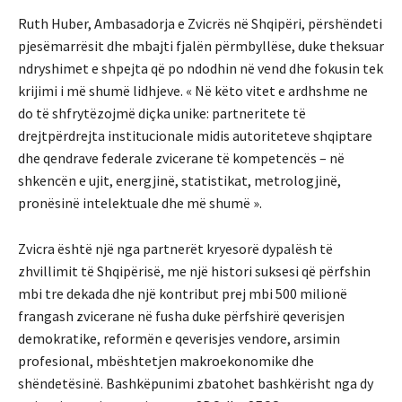
Ruth Huber, Ambasadorja e Zvicrës në Shqipëri, përshëndeti
pjesëmarrësit dhe mbajti fjalën përmbyllëse, duke theksuar
ndryshimet e shpejta që po ndodhin në vend dhe fokusin tek
krijimi i më shumë lidhjeve. « Në këto vitet e ardhshme ne
do të shfrytëzojmë diçka unike: partneritete të
drejtpërdrejta institucionale midis autoriteteve shqiptare
dhe qendrave federale zvicerane të kompetencës – në
shkencën e ujit, energjinë, statistikat, metrologjinë,
pronësinë intelektuale dhe më shumë ».
Zvicra është një nga partnerët kryesorë dypalësh të
zhvillimit të Shqipërisë, me një histori suksesi që përfshin
mbi tre dekada dhe një kontribut prej mbi 500 milionë
frangash zvicerane në fusha duke përfshirë qeverisjen
demokratike, reformën e qeverisjes vendore, arsimin
profesional, mbështetjen makroekonomike dhe
shëndetësinë. Bashkëpunimi zbatohet bashkërisht nga dy