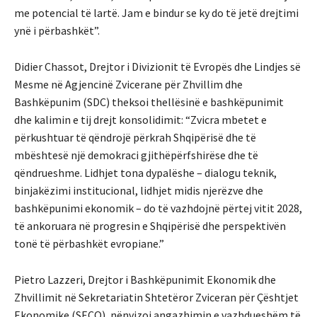
me potencial të lartë. Jam e bindur se ky do të jetë drejtimi
ynë i përbashkët”.
Didier Chassot, Drejtor i Divizionit të Evropës dhe Lindjes së
Mesme në Agjencinë Zvicerane për Zhvillim dhe
Bashkëpunim (SDC) theksoi thellësinë e bashkëpunimit
dhe kalimin e tij drejt konsolidimit: “Zvicra mbetet e
përkushtuar të qëndrojë përkrah Shqipërisë dhe të
mbështesë një demokraci gjithëpërfshirëse dhe të
qëndrueshme. Lidhjet tona dypalëshe – dialogu teknik,
binjakëzimi institucional, lidhjet midis njerëzve dhe
bashkëpunimi ekonomik – do të vazhdojnë përtej vitit 2028,
të ankoruara në progresin e Shqipërisë dhe perspektivën
tonë të përbashkët evropiane.”
Pietro Lazzeri, Drejtor i Bashkëpunimit Ekonomik dhe
Zhvillimit në Sekretariatin Shtetëror Zviceran për Çështjet
Ekonomike (SECO), nënvizoi angazhimin e vazhdueshëm të