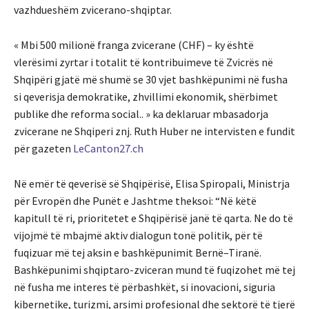
vazhdueshëm zvicerano-shqiptar.
« Mbi 500 milionë franga zvicerane (CHF) – ky është
vlerësimi zyrtar i totalit të kontribuimeve të Zvicrës në
Shqipëri gjatë më shumë se 30 vjet bashkëpunimi në fusha
si qeverisja demokratike, zhvillimi ekonomik, shërbimet
publike dhe reforma social.. » ka deklaruar mbasadorja
zvicerane ne Shqiperi znj. Ruth Huber ne intervisten e fundit
për gazeten
LeCanton27.ch
Në emër të qeverisë së Shqipërisë, Elisa Spiropali, Ministrja
për Evropën dhe Punët e Jashtme theksoi: “Në këtë
kapitull të ri, prioritetet e Shqipërisë janë të qarta. Ne do të
vijojmë të mbajmë aktiv dialogun tonë politik, për të
fuqizuar më tej aksin e bashkëpunimit Bernë–Tiranë.
Bashkëpunimi shqiptaro-zviceran mund të fuqizohet më tej
në fusha me interes të përbashkët, si inovacioni, siguria
kibernetike, turizmi, arsimi profesional dhe sektorë të tjerë