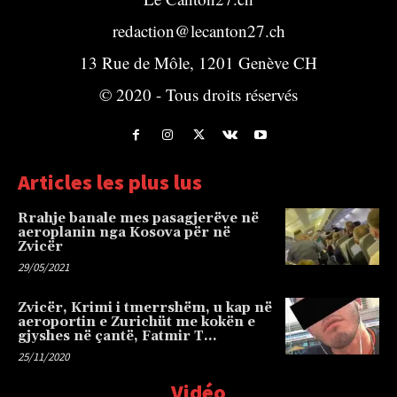
redaction@lecanton27.ch
13 Rue de Môle, 1201 Genève CH
© 2020 - Tous droits réservés
Articles les plus lus
Rrahje banale mes pasagjerëve në
aeroplanin nga Kosova për në
Zvicër
29/05/2021
Zvicër, Krimi i tmerrshëm, u kap në
aeroportin e Zurichüt me kokën e
gjyshes në çantë, Fatmir T…
25/11/2020
Vidéo