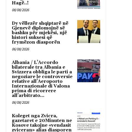
Hagë..!
08/08/2026
Dy vëllezër shqiptarë në
Gjenevë diplomojnë së
bashku për mjekësi, një
histori suksesi që
frymëzon diasporën
06/08/2026
Albania / L’Accordo
bilaterale tra Albania e
Svizzera obbliga le parti a
negoziare le controversie
relative all’Aeroporto
Internazionale di Valona
prima di ricorrere
all’arbitrato...
06/08/2026
Koleget nga Zvicra,
gazetaret e 20Minuten ne
Kosove takojne «vendasit
zviceran» alias diasporen