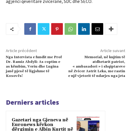
agjenci qeveritare zvicerane, SDC dhe SECO.
Article précédent
Article suivant
Nga Intervista e fundit me Prof
Memorial, në kujtim të
Dr. Ramiz Abdyli: As coptim e
atdhetarit patriot,
as këmbim, Veriu dhe Lugina
« ambasadori » i shqiptareve
janë pjesë të ligjshme të
në Zvicer Astrit Leka, me rastin
Kosovës!
e një vjetorit të ndarjes nga jeta
Derniers articles
Gazetari nga Gjeneva në
Euronews kërkon
dërgimin e Albin Kurtit në