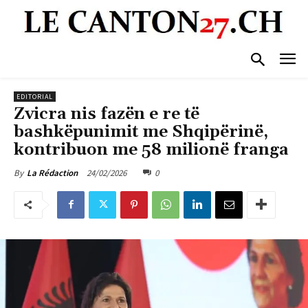
EDITORIAL
Zvicra nis fazën e re të
bashkëpunimit me Shqipërinë,
kontribuon me 58 milionë franga
24/02/2026
0
By
La Rédaction