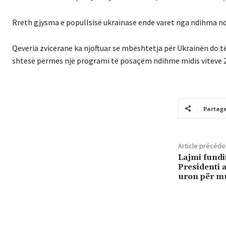
Rreth gjysma e popullsisë ukrainase ende varet nga ndihma nd
Qeveria zvicerane ka njoftuar se mbështetja për Ukrainën do të
shtesë përmes një programi të posaçëm ndihme midis viteve 2
Partag
Article précéde
Lajmi fundi
Presidenti
uron për m