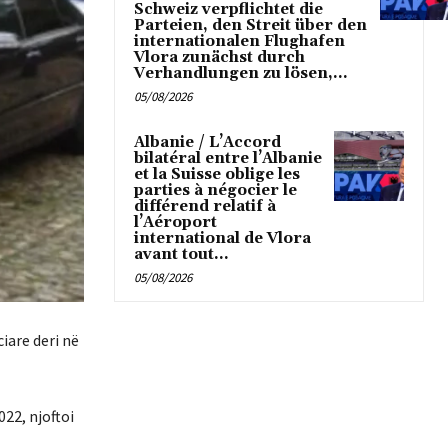
Schweiz verpflichtet die
Parteien, den Streit über den
internationalen Flughafen
Vlora zunächst durch
Verhandlungen zu lösen,...
05/08/2026
Albanie / L’Accord
bilatéral entre l’Albanie
et la Suisse oblige les
parties à négocier le
différend relatif à
l’Aéroport
international de Vlora
avant tout...
05/08/2026
iare deri në
022, njoftoi