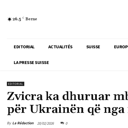
26.5
C
Berne
EDITORIAL
ACTUALITÉS
SUISSE
EUROP
LA PRESSE SUISSE
EDITORIAL
Zvicra ka dhuruar m
për Ukrainën që nga fi
By
La Rédaction
20/02/2026
0