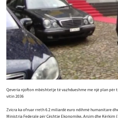
Qeveria njofton mbështetje të vazhdueshme me një plan për të 
vitin 2036
Zvicra ka ofruar rreth 6.2 miliardë euro ndihmë humanitare dhe f
Ministria Federale për Çështje Ekonomike, Arsim dhe Kërkim 