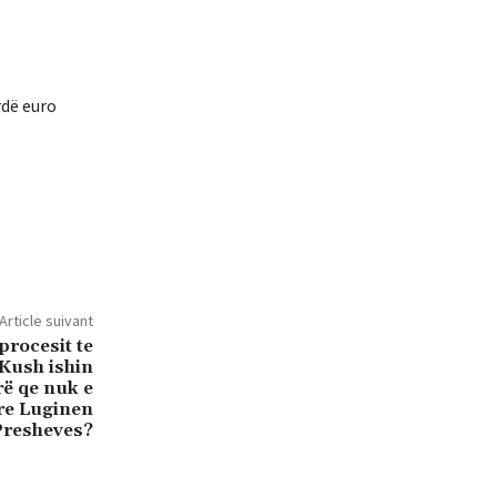
rdë euro
Article suivant
procesit te
 Kush ishin
ë qe nuk e
re Luginen
Presheves?