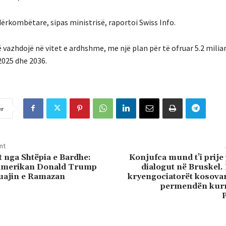
ërkombëtare, sipas ministrisë, raportoi Swiss Info.
 vazhdojë në vitet e ardhshme, me një plan për të ofruar 5.2 milia
025 dhe 2036.
er
nt
t nga Shtëpia e Bardhe:
Konjufca mund t’i prije 
 amerikan Donald Trump
dialogut në Bruskel.
uajin e Ramazan
kryengociatorët kosovar
permendën kur