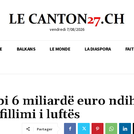
vendredi 7/08/2026
E
BALKANS
LE MONDE
LA DIASPORA
FAI
bi 6 miliardë euro nd
llimi i luftës
Partager