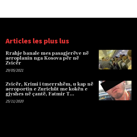
Articles les plus lus
Rrahje banale mes pasagjerëve në
aeroplanin nga Kosova për në
Zvicër
29/05/2021
Zvicër, Krimi i tmerrshëm, u kap në
aeroportin e Zurichüt me kokën e
gjyshes në çantë, Fatmir T…
25/11/2020