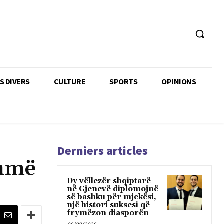
TS DIVERS
CULTURE
SPORTS
OPINIONS
Derniers articles
ihmë
Dy vëllezër shqiptarë
në Gjenevë diplomojnë
së bashku për mjekësi,
një histori suksesi që
frymëzon diasporën