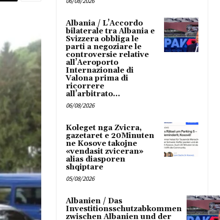
06/08/2026
Albania / L’Accordo
bilaterale tra Albania e
Svizzera obbliga le
parti a negoziare le
controversie relative
all’Aeroporto
Internazionale di
Valona prima di
ricorrere
all’arbitrato...
06/08/2026
Koleget nga Zvicra,
gazetaret e 20Minuten
ne Kosove takojne
«vendasit zviceran»
alias diasporen
shqiptare
05/08/2026
Albanien / Das
Investitionsschutzabkommen
zwischen Albanien und der