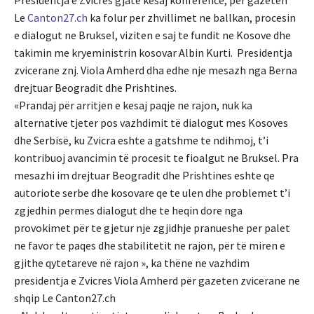
Le
Canton27.ch
ka folur per zhvillimet ne ballkan, procesin
e dialogut ne Bruksel, viziten e saj te fundit ne Kosove dhe
takimin me kryeministrin kosovar Albin Kurti. Presidentja
zvicerane znj. Viola Amherd dha edhe nje mesazh nga Berna
drejtuar Beogradit dhe Prishtines.
«Prandaj për arritjen e kesaj paqje ne rajon, nuk ka
alternative tjeter pos vazhdimit të dialogut mes Kosoves
dhe Serbisë, ku Zvicra eshte a gatshme te ndihmoj, t’i
kontribuoj avancimin të procesit te fioalgut ne Bruksel. Pra
mesazhi im drejtuar Beogradit dhe Prishtines eshte qe
autoriote serbe dhe kosovare qe te ulen dhe problemet t’i
zgjedhin permes dialogut dhe te heqin dore nga
provokimet për te gjetur nje zgjidhje pranueshe per palet
ne favor te paqes dhe stabilitetit ne rajon, për të miren e
gjithe qytetareve në rajon », ka thëne ne vazhdim
presidentja e Zvicres Viola Amherd për gazeten zvicerane ne
shqip Le Canton27.ch