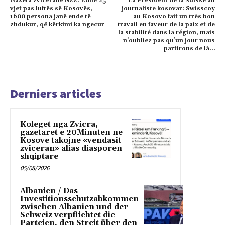
Gazeta zvicerane NZZ: Edhe 25
La Président de la Suisse au
vjet pas luftës së Kosovës,
journaliste kosovar: Swisscoy
1600 persona janë ende të
au Kosovo fait un très bon
zhdukur, që kërkimi ka ngecur
travail en faveur de la paix et de
la stabilité dans la région, mais
n’oubliez pas qu’un jour nous
partirons de là…
Derniers articles
Koleget nga Zvicra,
gazetaret e 20Minuten ne
Kosove takojne «vendasit
zviceran» alias diasporen
shqiptare
05/08/2026
Albanien / Das
Investitionsschutzabkommen
zwischen Albanien und der
Schweiz verpflichtet die
Parteien, den Streit über den