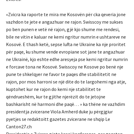
«Zvicra ka raporte te mira me Kosovën për cka qeveria jone
vazhdon te jete e angazhuar ne rajon. Swisscoy me sukses
po ben punen e vetë në rajon, gjë kjo shume me rendesi,
bile ne vitin e kaluar ne kemi ngritur numrin e ushtareve ne
Kosovë. E thash ketë, sepse lufta ne Ukraine ka nje proritet
për paqe, ku shume vende evropiane sot jane te angazhuar
ne Ukrainë, kjo eshte edhe aresyeja pse kemi ngritur numrin
e forcave tona ne Kosovë. Swisscoy ne Kosove po benë nje
pune te shkelqyer ne favor te paqes dhe stabilitetit ne
rajon, por mos harroni se një dite do te largohemi nga atje,
kuptohet kur ne rajon do kemi nje stabilitet te
qëndrueshëm, kur te gjithe njerëzit do te jetojne
bashkarisht në harmoni dhe paqë… » ka thëne ne vazhdim
presidentja zvicerane Viola Amherd duke ju përgjgiur
pyetjes se redaktoitt gazetes zvicerane ne shqip Le
Canton27.ch
Presidentja e Zvicres gjate kesaj konference, per gazeten