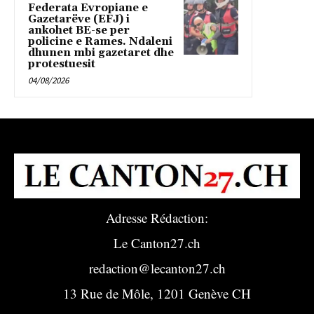
Federata Evropiane e
Gazetarëve (EFJ) i
ankohet BE-se per
policine e Rames. Ndaleni
dhunen mbi gazetaret dhe
protestuesit
04/08/2026
Adresse Rédaction:
Le Canton27.ch
redaction@lecanton27.ch
13 Rue de Môle, 1201 Genève CH