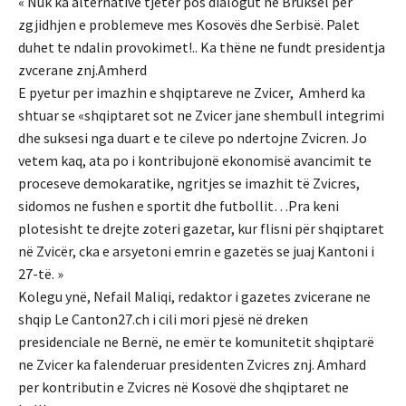
« Nuk ka alternative tjeter pos dialogut ne Bruksel per
zgjidhjen e problemeve mes Kosovës dhe Serbisë. Palet
duhet te ndalin provokimet!.. Ka thëne ne fundt presidentja
zvcerane znj.Amherd
E pyetur per imazhin e shqiptareve ne Zvicer, Amherd ka
shtuar se «shqiptaret sot ne Zvicer jane shembull integrimi
dhe suksesi nga duart e te cileve po ndertojne Zvicren. Jo
vetem kaq, ata po i kontribujonë ekonomisë avancimit te
proceseve demokaratike, ngritjes se imazhit të Zvicres,
sidomos ne fushen e sportit dhe futbollit…Pra keni
plotesisht te drejte zoteri gazetar, kur flisni për shqiptaret
në Zvicër, cka e arsyetoni emrin e gazetës se juaj Kantoni i
27-të. »
Kolegu ynë, Nefail Maliqi, redaktor i gazetes zvicerane ne
shqip Le Canton27.ch i cili mori pjesë në dreken
presidenciale ne Bernë, ne emër te komunitetit shqiptarë
ne Zvicer ka falenderuar presidenten Zvicres znj. Amhard
per kontributin e Zvicres në Kosovë dhe shqiptaret ne