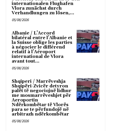
internationalen Flughafen
Vlora zunächst durch
Verhandlungen zu lösen,...
05/08/2026
Albanie / L’Accord
bilatéral entre l’Albanie et
la Suisse oblige les parties
à négocier le différend
relatif à l’Aéroport
international de Vlora
avant tout...
05/08/2026
Shqiperi / Marrëveshja
Shqipëri-Zvicër detyron
palët të negociojnë lidhur
me mosmarrëveshjet për
Aeroportin
Ndërkombëtar të Vlorës
para se te përfundojë në
arbitrazh ndërkombëtar
05/08/2026