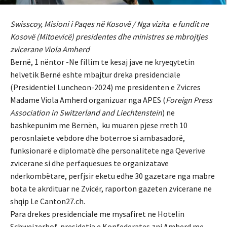
Swisscoy, Misioni i Paqes në Kosovë / Nga vizita e fundit ne
Kosovë (Mitoevicë) presidentes dhe ministres se mbrojtjes
zvicerane Viola Amherd
Bernë, 1 nëntor -Ne fillim te kesaj jave ne kryeqytetin
helvetik Bernë eshte mbajtur dreka presidenciale
(Presidentiel Luncheon-2024) me presidenten e Zvicres
Madame Viola Amherd organizuar nga APES (
Foreign Press
Association in Switzerland and Liechtenstein
) ne
bashkepunim me Bernën, ku muaren pjese rreth 10
perosnlaiete vebdore dhe boterroe si ambasadorë,
funksionarë e diplomatë dhe personalitete nga Qeverive
zvicerane si dhe perfaquesues te organizatave
nderkombëtare, perfjsir eketu edhe 30 gazetare nga mabre
bota te akrdituar ne Zvicër, raporton gazeten zvicerane ne
shqip Le Canton27.ch.
Para drekes presidenciale me mysafiret ne Hotelin
Schweizerhof, presidetja e Konfederates znj.Amherd me