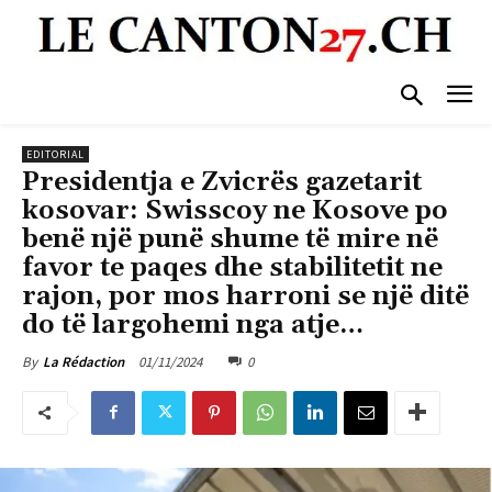
EDITORIAL
Presidentja e Zvicrës gazetarit
kosovar: Swisscoy ne Kosove po
benë një punë shume të mire në
favor te paqes dhe stabilitetit ne
rajon, por mos harroni se një ditë
do të largohemi nga atje…
01/11/2024
0
By
La Rédaction