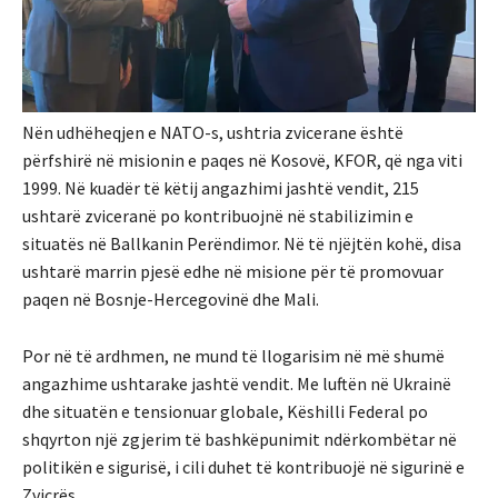
Nën udhëheqjen e NATO-s, ushtria zvicerane është
përfshirë në misionin e paqes në Kosovë, KFOR, që nga viti
1999. Në kuadër të këtij angazhimi jashtë vendit, 215
ushtarë zviceranë po kontribuojnë në stabilizimin e
situatës në Ballkanin Perëndimor. Në të njëjtën kohë, disa
ushtarë marrin pjesë edhe në misione për të promovuar
paqen në Bosnje-Hercegovinë dhe Mali.
Por në të ardhmen, ne mund të llogarisim në më shumë
angazhime ushtarake jashtë vendit. Me luftën në Ukrainë
dhe situatën e tensionuar globale, Këshilli Federal po
shqyrton një zgjerim të bashkëpunimit ndërkombëtar në
politikën e sigurisë, i cili duhet të kontribuojë në sigurinë e
Zvicrës.