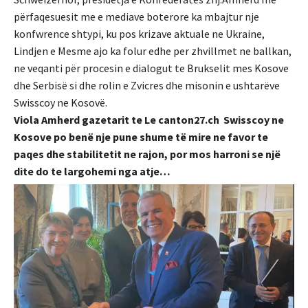
përfaqesuesit me e mediave boterore ka mbajtur nje
konfwrence shtypi, ku pos krizave aktuale ne Ukraine,
Lindjen e Mesme ajo ka folur edhe per zhvillmet ne ballkan,
ne veqanti për procesin e dialogut te Brukselit mes Kosove
dhe Serbisë si dhe rolin e Zvicres dhe misonin e ushtarëve
Swisscoy ne Kosovë.
Viola Amherd gazetarit te Le canton27.ch Swisscoy ne
Kosove po benë nje pune shume të mire ne favor te
paqes dhe stabilitetit ne rajon, por mos harroni se një
dite do te largohemi nga atje…