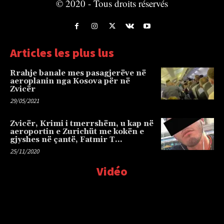
© 2020 - Tous droits réservés
Articles les plus lus
Rrahje banale mes pasagjerëve në
aeroplanin nga Kosova për në
Zvicër
29/05/2021
Zvicër, Krimi i tmerrshëm, u kap në
aeroportin e Zurichüt me kokën e
gjyshes në çantë, Fatmir T…
25/11/2020
Vidéo