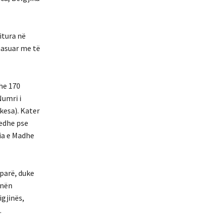
itura në
hasuar me të
dhe 170
Numri i
kesa). Kater
 edhe pse
nia e Madhe
 parë, duke
 nën
igjinës,
.