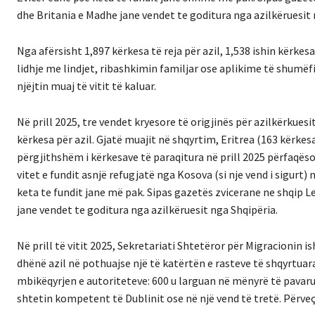
dhe Britania e Madhe jane vendet te goditura nga azilkëruesit 
Nga afërsisht 1,897 kërkesa të reja për azil, 1,538 ishin kërkes
lidhje me lindjet, ribashkimin familjar ose aplikime të shumë
njëjtin muaj të vitit të kaluar.
Në prill 2025, tre vendet kryesore të origjinës për azilkërkuesi
kërkesa për azil. Gjatë muajit në shqyrtim, Eritrea (163 kërkes
përgjithshëm i kërkesave të paraqitura në prill 2025 përfaqëso
vitet e fundit asnjë refugjatë nga Kosova (si nje vend i sigurt
keta te fundit jane më pak. Sipas gazetës zvicerane ne shqip 
jane vendet te goditura nga azilkëruesit nga Shqipëria.
Në prill të vitit 2025, Sekretariati Shtetëror për Migracionin i
dhënë azil në pothuajse një të katërtën e rasteve të shqyrtuar
mbikëqyrjen e autoriteteve: 600 u larguan në mënyrë të pavarur
shtetin kompetent të Dublinit ose në një vend të tretë. Përveç 