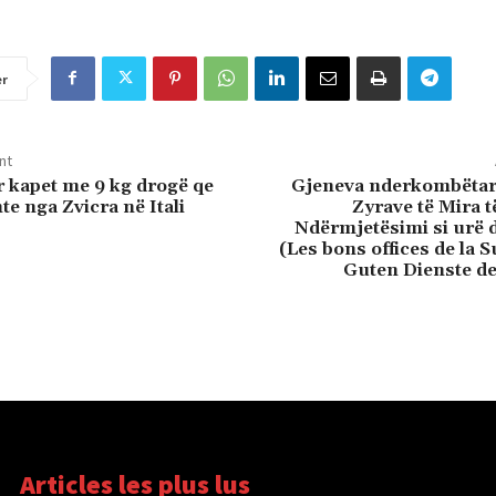
er
nt
r kapet me 9 kg drogë qe
Gjeneva nderkombëtare 
e nga Zvicra në Itali
Zyrave të Mira t
Ndërmjetësimi si urë 
(Les bons offices de la S
Guten Dienste de
Articles les plus lus