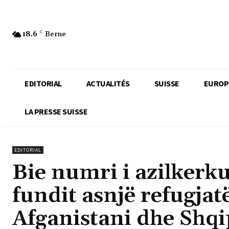
18.6
C
Berne
EDITORIAL
ACTUALITÉS
SUISSE
EUROP
LA PRESSE SUISSE
EDITORIAL
Bie numri i azilkerku
fundit asnjë refugja
Afganistani dhe Shqi