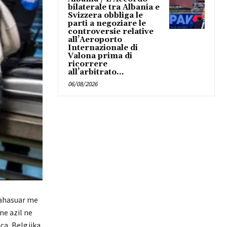
bilaterale tra Albania e
Svizzera obbliga le
parti a negoziare le
controversie relative
all’Aeroporto
Internazionale di
Valona prima di
ricorrere
all’arbitrato...
06/08/2026
krahasuar me
ne azil ne
ca, Belgjika