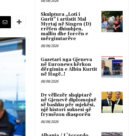
08/08/2026
Skulptura „Loti i
Gurit“ i artistit Mal
Myrtaj në Singen (D)
rrëfen dhimbjen,
mallin dhe forcën e
mërgimtarëve
08/08/2026
Gazetari nga Gjeneva
në Euronews kërkon
dërgimin e Albin Kurtit
në Hagë..!
08/08/2026
Dy vëllezër shqiptarë
në Gjenevë diplomojnë
së bashku për mjekësi,
një histori suksesi që
frymëzon diasporën
06/08/2026
Albania / L’Accordo