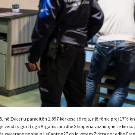
25, në Zvicër u paraqitën 1,897 kërkesa të reja, një rënie prej 17% 
nje vend i sigurt) nga Afganistani dhe Shqiperia vazhdojnë të kerkoj
ës zvicerane ne shqip LeCanton27.ch jo vetëm Zvicra por edhe Fran