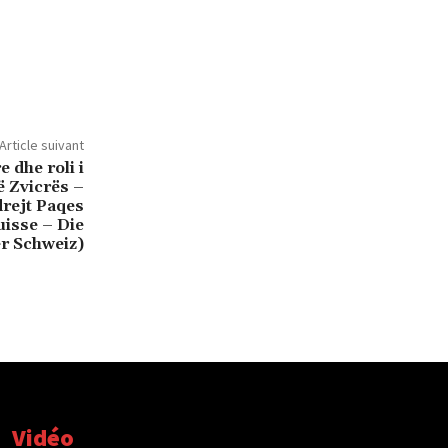
Article suivant
dhe roli i
ë Zvicrës –
drejt Paqes
uisse – Die
r Schweiz)
Vidéo