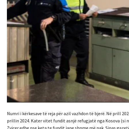
Numri i kërkesave të reja për azil vazhdon të bjerë. Në prill 20
prillin 2024. Kater vitet fundit asnjë refugjatë nga Kosova (si 
Zvicer edhe pse keta te fundit jane shnme më pak. Sipas gazet