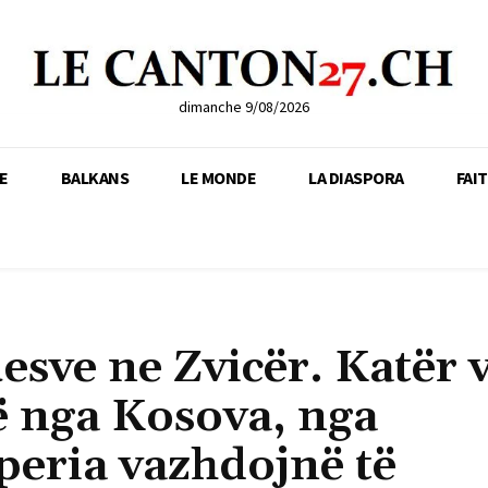
dimanche 9/08/2026
E
BALKANS
LE MONDE
LA DIASPORA
FAI
esve ne Zvicër. Katër v
të nga Kosova, nga
peria vazhdojnë të