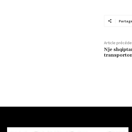
Partag
Article précéde
Nje shqipta
transportont