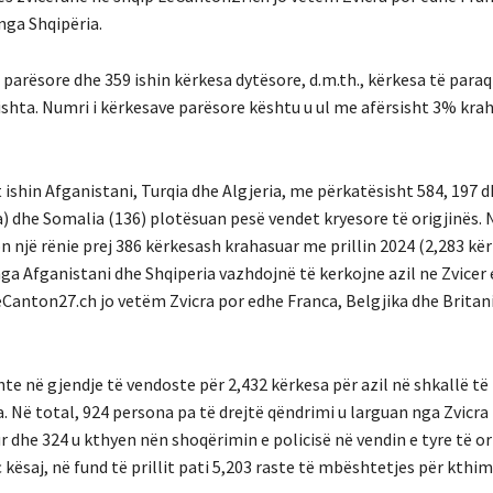
nga Shqipëria.
a parësore dhe 359 ishin kërkesa dytësore, d.m.th., kërkesa të paraq
fishta. Numri i kërkesave parësore kështu u ul me afërsisht 3% kra
t ishin Afganistani, Turqia dhe Algjeria, me përkatësisht 584, 197 
a) dhe Somalia (136) plotësuan pesë vendet kryesore të origjinës. 
n një rënie prej 386 kërkesash krahasuar me prillin 2024 (2,283 kër
) nga Afganistani dhe Shqiperia vazhdojnë të kerkojne azil ne Zvicer
LeCanton27.ch jo vetëm Zvicra por edhe Franca, Belgjika dhe Brita
shte në gjendje të vendoste për 2,432 kërkesa për azil në shkallë të
a. Në total, 924 persona pa të drejtë qëndrimi u larguan nga Zvicra
 dhe 324 u kthyen nën shoqërimin e policisë në vendin e tyre të or
kësaj, në fund të prillit pati 5,203 raste të mbështetjes për kthim