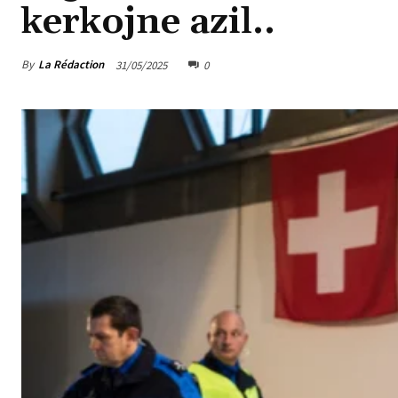
kerkojne azil..
By
La Rédaction
31/05/2025
0