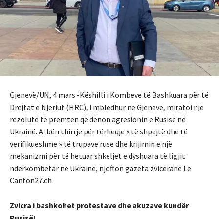
Gjenevë/UN, 4 mars -Këshilli i Kombeve të Bashkuara për të
Drejtat e Njeriut (HRC), i mbledhur në Gjenevë, miratoi një
rezolutë të premten që dënon agresionin e Rusisë në
Ukrainë. Ai bën thirrje për tërheqje « të shpejtë dhe të
verifikueshme » të trupave ruse dhe krijimin e një
mekanizmi për të hetuar shkeljet e dyshuara të ligjit
ndërkombëtar në Ukrainë, njofton gazeta zvicerane Le
Canton27.ch
Zvicra i bashkohet protestave dhe akuzave kundër
Rusisë!