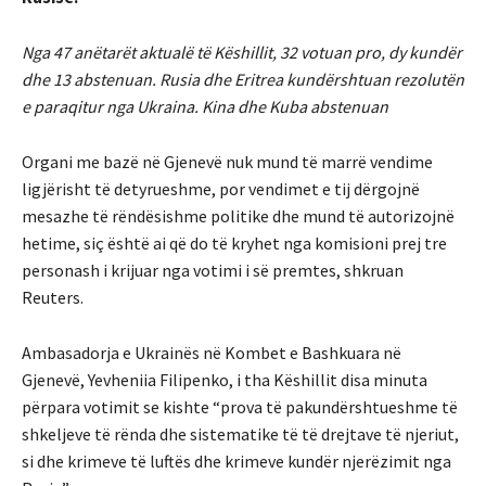
Nga 47 anëtarët aktualë të Këshillit, 32 votuan pro, dy kundër
dhe 13 abstenuan. Rusia dhe Eritrea kundërshtuan rezolutën
e paraqitur nga Ukraina. Kina dhe Kuba abstenuan
Organi me bazë në Gjenevë nuk mund të marrë vendime
ligjërisht të detyrueshme, por vendimet e tij dërgojnë
mesazhe të rëndësishme politike dhe mund të autorizojnë
hetime, siç është ai që do të kryhet nga komisioni prej tre
personash i krijuar nga votimi i së premtes, shkruan
Reuters.
Ambasadorja e Ukrainës në Kombet e Bashkuara në
Gjenevë, Yevheniia Filipenko, i tha Këshillit disa minuta
përpara votimit se kishte “prova të pakundërshtueshme të
shkeljeve të rënda dhe sistematike të të drejtave të njeriut,
si dhe krimeve të luftës dhe krimeve kundër njerëzimit nga