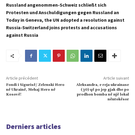
Russland angenommen-Schweiz schließt sich
Protesten und Anschuldigungen gegen Russland an
Today in Geneva, the UN adopted a resolution against
Russia-Switzerland joins protests and accusations
against Russia
Article précédent
Article suivant
Fondi i Sigurisë/ Zelenski Hero
Aleksandra, e reja ukrainase
në Ukrainë, Mehaj Hero në
(30) që po jep gjak dhe po
Kosovë!
prodhon bomba në një lokal
nëntokësor
Derniers articles