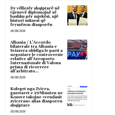
Dy vëllezër shqiptarë në
Gjenevë diplomojnë së
bashku për mjekësi, një
histori suksesi që
frymëzon diasporën
06/08/2026
Albania / L’Accordo
bilaterale tra Albania e
Svizzera obbliga le parti a
negoziare le controversie
relative all’Aeroporto
Internazionale di Valona
prima di ricorrere
all’arbitrato...
06/08/2026
Koleget nga Zvicra,
gazetaret e 20Minuten ne
Kosove takojne «vendasit
zviceran» alias diasporen
shqiptare
05/08/2026