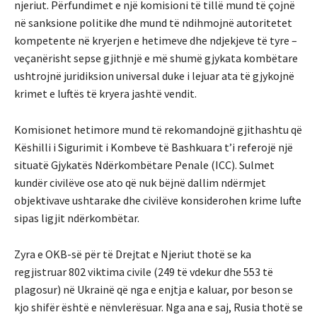
njeriut. Përfundimet e një komisioni të tillë mund të çojnë
në sanksione politike dhe mund të ndihmojnë autoritetet
kompetente në kryerjen e hetimeve dhe ndjekjeve të tyre –
veçanërisht sepse gjithnjë e më shumë gjykata kombëtare
ushtrojnë juridiksion universal duke i lejuar ata të gjykojnë
krimet e luftës të kryera jashtë vendit.
Komisionet hetimore mund të rekomandojnë gjithashtu që
Këshilli i Sigurimit i Kombeve të Bashkuara t’i referojë një
situatë Gjykatës Ndërkombëtare Penale (ICC). Sulmet
kundër civilëve ose ato që nuk bëjnë dallim ndërmjet
objektivave ushtarake dhe civilëve konsiderohen krime lufte
sipas ligjit ndërkombëtar.
Zyra e OKB-së për të Drejtat e Njeriut thotë se ka
regjistruar 802 viktima civile (249 të vdekur dhe 553 të
plagosur) në Ukrainë që nga e enjtja e kaluar, por beson se
kjo shifër është e nënvlerësuar. Nga ana e saj, Rusia thotë se