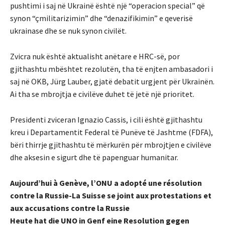
pushtimi i saj në Ukrainë është një “operacion special” që
synon “çmilitarizimin” dhe “denazifikimin” e qeverisë
ukrainase dhe se nuk synon civilët.
Zvicra nuk është aktualisht anëtare e HRC-së, por
gjithashtu mbështet rezolutën, tha të enjten ambasadori i
saj në OKB, Jürg Lauber, gjatë debatit urgjent për Ukrainën.
Ai tha se mbrojtja e civilëve duhet të jetë një prioritet.
Presidenti zviceran Ignazio Cassis, i cili është gjithashtu
kreu i Departamentit Federal të Punëve të Jashtme (FDFA),
bëri thirrje gjithashtu të mërkurën për mbrojtjen e civilëve
dhe aksesin e sigurt dhe të papenguar humanitar.
Aujourd’hui à Genève, l’ONU a adopté une résolution
contre la Russie-La Suisse se joint aux protestations et
aux accusations contre la Russie
Heute hat die UNO in Genf eine Resolution gegen