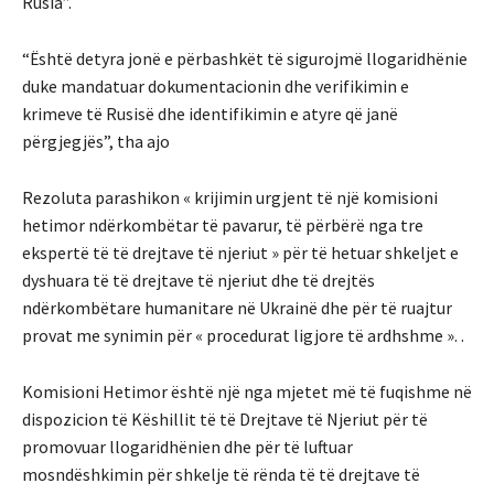
Rusia”.
“Është detyra jonë e përbashkët të sigurojmë llogaridhënie
duke mandatuar dokumentacionin dhe verifikimin e
krimeve të Rusisë dhe identifikimin e atyre që janë
përgjegjës”, tha ajo
Rezoluta parashikon « krijimin urgjent të një komisioni
hetimor ndërkombëtar të pavarur, të përbërë nga tre
ekspertë të të drejtave të njeriut » për të hetuar shkeljet e
dyshuara të të drejtave të njeriut dhe të drejtës
ndërkombëtare humanitare në Ukrainë dhe për të ruajtur
provat me synimin për « procedurat ligjore të ardhshme ». .
Komisioni Hetimor është një nga mjetet më të fuqishme në
dispozicion të Këshillit të të Drejtave të Njeriut për të
promovuar llogaridhënien dhe për të luftuar
mosndëshkimin për shkelje të rënda të të drejtave të