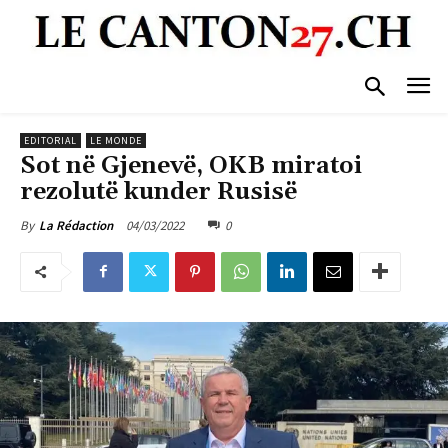
EDITORIAL
LE MONDE
Sot në Gjenevë, OKB miratoi
rezolutë kunder Rusisë
04/03/2022
0
By
La Rédaction