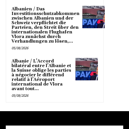
Albanien / Das
Investitionsschutzabkommen
zwischen Albanien und der
Schweiz verpflichtet die
Parteien, den Streit über den
internationalen Flughafen
Vlora zunächst durch
Verhandlungen zu lösen,...
05/08/2026
Albanie / L’Accord
bilatéral entre l’Albanie et
la Suisse oblige les parties
à négocier le différend
relatif à l’Aéroport
international de Vlora
avant tout...
05/08/2026