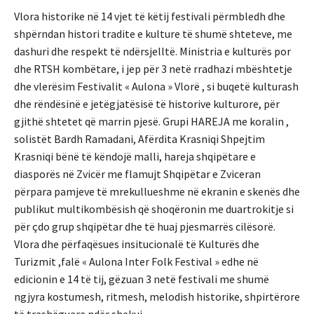
Vlora historike në 14 vjet të këtij festivali përmbledh dhe
shpërndan histori tradite e kulture të shumë shteteve, me
dashuri dhe respekt të ndërsjelltë. Ministria e kulturës por
dhe RTSH kombëtare, i jep për 3 netë rradhazi mbështetje
dhe vlerësim Festivalit « Aulona » Vlorë , si buqetë kulturash
dhe rëndësinë e jetëgjatësisë të historive kulturore, për
gjithë shtetet që marrin pjesë. Grupi HAREJA me koralin ,
solistët Bardh Ramadani, Afërdita Krasniqi Shpejtim
Krasniqi bënë të këndojë malli, hareja shqipëtare e
diasporës në Zvicër me flamujt Shqipëtar e Zviceran
përpara pamjeve të mrekullueshme në ekranin e skenës dhe
publikut multikombësish që shoqëronin me duartrokitje si
për çdo grup shqipëtar dhe të huaj pjesmarrës cilësorë.
Vlora dhe përfaqësues insitucionalë të Kulturës dhe
Turizmit ,falë « Aulona Inter Folk Festival » edhe në
edicionin e 14 të tij, gëzuan 3 netë festivali me shumë
ngjyra kostumesh, ritmesh, melodish historike, shpirtërore
të trashëguara ndër shekuj.