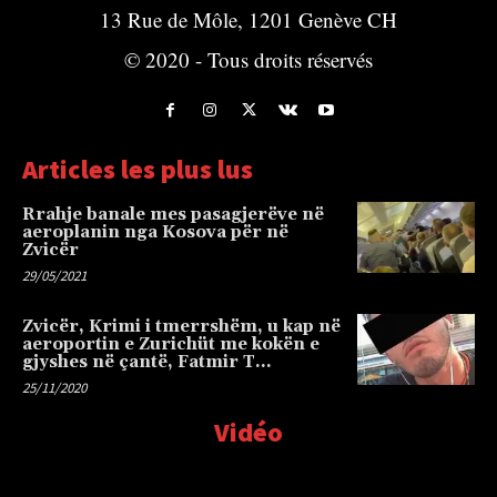
13 Rue de Môle, 1201 Genève CH
© 2020 - Tous droits réservés
Articles les plus lus
Rrahje banale mes pasagjerëve në
aeroplanin nga Kosova për në
Zvicër
29/05/2021
Zvicër, Krimi i tmerrshëm, u kap në
aeroportin e Zurichüt me kokën e
gjyshes në çantë, Fatmir T…
25/11/2020
Vidéo