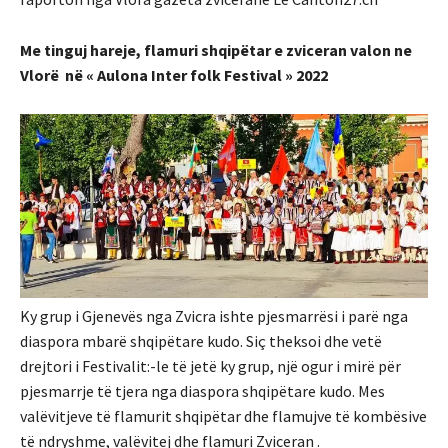
Me tinguj hareje, flamuri shqipëtar e zviceran valon ne
Vlorë në « Aulona Inter folk Festival » 2022
Ky grup i Gjenevës nga Zvicra ishte pjesmarrësi i parë nga
diaspora mbarë shqipëtare kudo. Siç theksoi dhe vetë
drejtori i Festivalit:-le të jetë ky grup, një ogur i mirë për
pjesmarrje të tjera nga diaspora shqipëtare kudo. Mes
valëvitjeve të flamurit shqipëtar dhe flamujve të kombësive
të ndryshme, valëvitej dhe flamuri Zviceran .