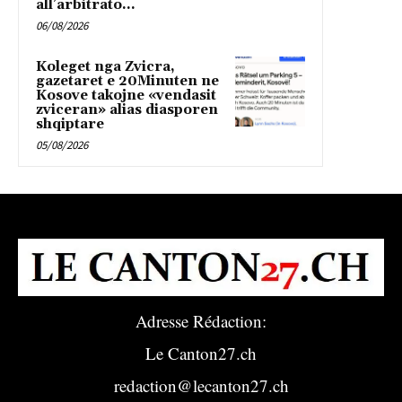
all’arbitrato...
06/08/2026
Koleget nga Zvicra,
gazetaret e 20Minuten ne
Kosove takojne «vendasit
zviceran» alias diasporen
shqiptare
05/08/2026
Adresse Rédaction:
Le Canton27.ch
redaction@lecanton27.ch