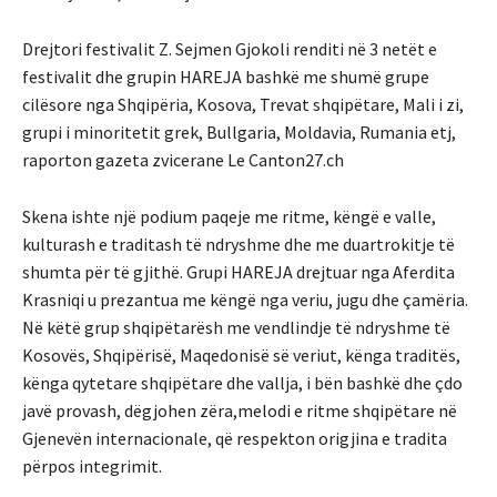
Drejtori festivalit Z. Sejmen Gjokoli renditi në 3 netët e
festivalit dhe grupin HAREJA bashkë me shumë grupe
cilësore nga Shqipëria, Kosova, Trevat shqipëtare, Mali i zi,
grupi i minoritetit grek, Bullgaria, Moldavia, Rumania etj,
raporton gazeta zvicerane Le Canton27.ch
Skena ishte një podium paqeje me ritme, këngë e valle,
kulturash e traditash të ndryshme dhe me duartrokitje të
shumta për të gjithë. Grupi HAREJA drejtuar nga Aferdita
Krasniqi u prezantua me këngë nga veriu, jugu dhe çamëria.
Në këtë grup shqipëtarësh me vendlindje të ndryshme të
Kosovës, Shqipërisë, Maqedonisë së veriut, kënga traditës,
kënga qytetare shqipëtare dhe vallja, i bën bashkë dhe çdo
javë provash, dëgjohen zëra,melodi e ritme shqipëtare në
Gjenevën internacionale, që respekton origjina e tradita
përpos integrimit.