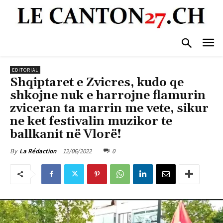
EDITORIAL
Shqiptaret e Zvicres, kudo qe
shkojne nuk e harrojne flamurin
zviceran ta marrin me vete, sikur
ne ket festivalin muzikor te
ballkanit në Vlorë!
12/06/2022
0
By
La Rédaction