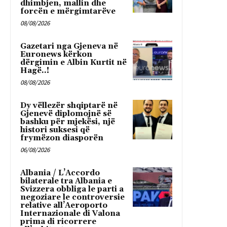
dhimbjen, mallin dhe
forcën e mërgimtarëve
08/08/2026
Gazetari nga Gjeneva në
Euronews kërkon
dërgimin e Albin Kurtit në
Hagë..!
08/08/2026
Dy vëllezër shqiptarë në
Gjenevë diplomojnë së
bashku për mjekësi, një
histori suksesi që
frymëzon diasporën
06/08/2026
Albania / L’Accordo
bilaterale tra Albania e
Svizzera obbliga le parti a
negoziare le controversie
relative all’Aeroporto
Internazionale di Valona
prima di ricorrere