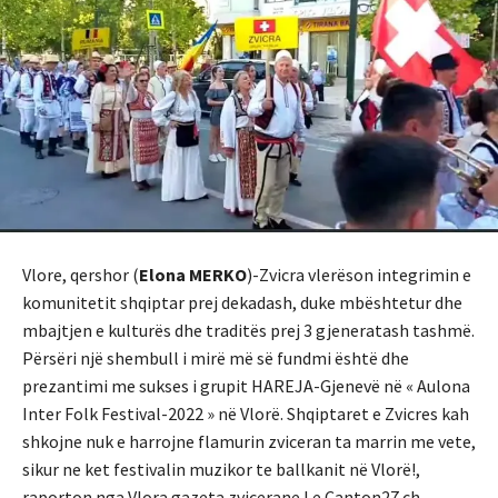
Vlore, qershor (
Elona MERKO
)-Zvicra vlerëson integrimin e
komunitetit shqiptar prej dekadash, duke mbështetur dhe
mbajtjen e kulturës dhe traditës prej 3 gjeneratash tashmë.
Përsëri një shembull i mirë më së fundmi është dhe
prezantimi me sukses i grupit HAREJA-Gjenevë në « Aulona
Inter Folk Festival-2022 » në Vlorë. Shqiptaret e Zvicres kah
shkojne nuk e harrojne flamurin zviceran ta marrin me vete,
sikur ne ket festivalin muzikor te ballkanit në Vlorë!,
raporton nga Vlora gazeta zvicerane Le Canton27.ch