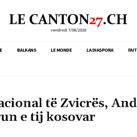
vendredi 7/08/2026
E
BALKANS
LE MONDE
LA DIASPORA
FAI
Nacional të Zvicrës, An
n e tij kosovar