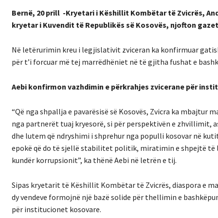
Bernë, 20 prill -Kryetari i Këshillit Kombëtar të Zvicrës, 
kryetar i Kuvendit të Republikës së Kosovës, njofton gaze
Në letërurimin kreu i legjislativit zviceran ka konfirmuar gat
për t’i forcuar më tej marrëdhëniet në të gjitha fushat e bas
Aebi konfirmon vazhdimin e përkrahjes zvicerane për inst
“Që nga shpallja e pavarësisë së Kosovës, Zvicra ka mbajtur m
nga partnerët tuaj kryesorë, si për perspektivën e zhvillimit,
dhe lutem që ndryshimi i shprehur nga populli kosovar në kutitë
epokë që do të sjellë stabilitet politik, miratimin e shpejtë t
kundër korrupsionit”, ka thënë Aebi në letrën e tij.
Sipas kryetarit të Këshillit Kombëtar të Zvicrës, diaspora e m
dy vendeve formojnë një bazë solide për thellimin e bashkëpu
për institucionet kosovare.