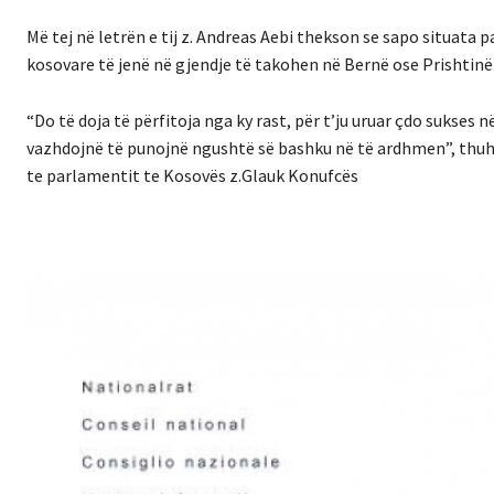
Më tej në letrën e tij z. Andreas Aebi thekson se sapo situat
kosovare të jenë në gjendje të takohen në Bernë ose Prishtinë
“Do të doja të përfitoja nga ky rast, për t’ju uruar çdo sukses
vazhdojnë të punojnë ngushtë së bashku në të ardhmen”, thuhet 
te parlamentit te Kosovës z.Glauk Konufcës