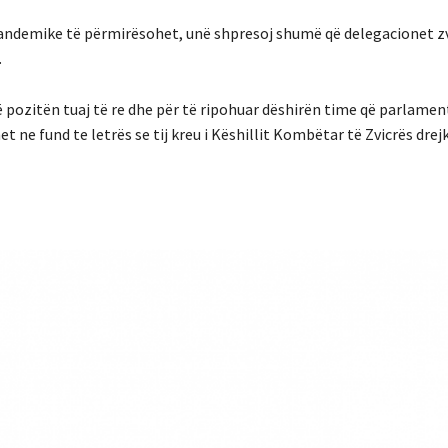
a pandemike të përmirësohet, unë shpresoj shumë që delegacionet z
.
 në pozitën tuaj të re dhe për të ripohuar dëshirën time që parlame
ne fund te letrës se tij kreu i Këshillit Kombëtar të Zvicrës drej