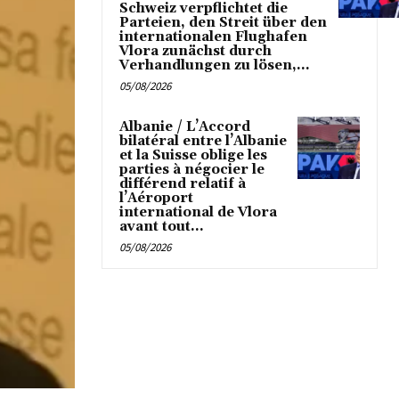
Schweiz verpflichtet die
Parteien, den Streit über den
internationalen Flughafen
Vlora zunächst durch
Verhandlungen zu lösen,...
05/08/2026
Albanie / L’Accord
bilatéral entre l’Albanie
et la Suisse oblige les
parties à négocier le
différend relatif à
l’Aéroport
international de Vlora
avant tout...
05/08/2026