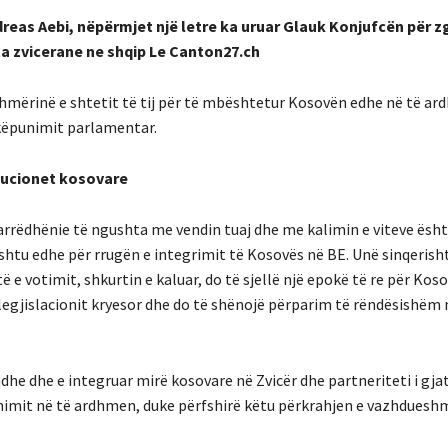
Andreas Aebi, nëpërmjet një letre ka uruar Glauk Konjufcën për 
ta zvicerane ne shqip Le Canton27.ch
ishmërinë e shtetit të tij për të mbështetur Kosovën edhe në të ar
hkëpunimit parlamentar.
itucionet kosovare
arrëdhënie të ngushta me vendin tuaj dhe me kalimin e viteve ësht
 ashtu edhe për rrugën e integrimit të Kosovës në BE. Unë sinqerish
 e votimit, shkurtin e kaluar, do të sjellë një epokë të re për Koso
ë legjislacionit kryesor dhe do të shënojë përparim të rëndësishëm 
adhe dhe e integruar mirë kosovare në Zvicër dhe partneriteti i gja
nimit në të ardhmen, duke përfshirë këtu përkrahjen e vazhduesh