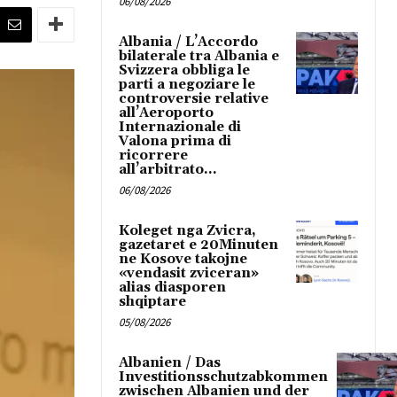
06/08/2026
Albania / L’Accordo
bilaterale tra Albania e
Svizzera obbliga le
parti a negoziare le
controversie relative
all’Aeroporto
Internazionale di
Valona prima di
ricorrere
all’arbitrato...
06/08/2026
Koleget nga Zvicra,
gazetaret e 20Minuten
ne Kosove takojne
«vendasit zviceran»
alias diasporen
shqiptare
05/08/2026
Albanien / Das
Investitionsschutzabkommen
zwischen Albanien und der