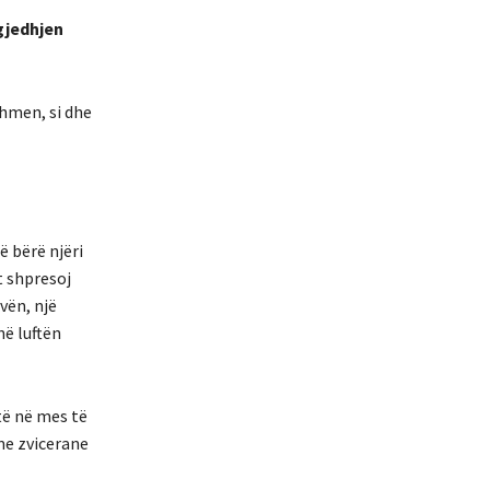
zgjedhjen
dhmen, si dhe
ë bërë njëri
t shpresoj
vën, një
në luftën
të në mes të
me zvicerane