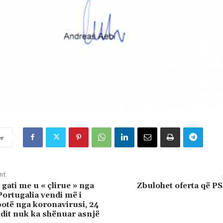
er
nt
 gati me u « çlirue » nga
Zbulohet oferta që PS
ortugalia vendi më i
botë nga koronavirusi, 24
ndit nuk ka shënuar asnjë