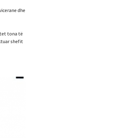
vicerane dhe
ntet tona të
ktuar shefit