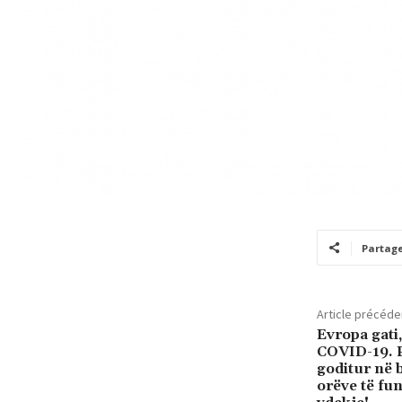
Partag
Article précéde
Evropa gati,
COVID-19. P
goditur në 
orëve të fu