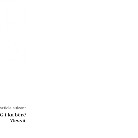
Article suivant
G i ka bërë
Messit