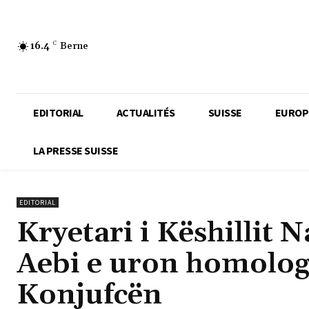
16.4
C
Berne
EDITORIAL
ACTUALITÉS
SUISSE
EUROP
LA PRESSE SUISSE
EDITORIAL
Kryetari i Këshillit 
Aebi e uron homologu
Konjufcën