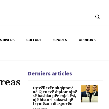
TS DIVERS
CULTURE
SPORTS
OPINIONS
Derniers articles
dreas
Dy vëllezër shqiptarë
në Gjenevë diplomojnë
së bashku për mjekësi,
një histori suksesi që
frymëzon diasporën