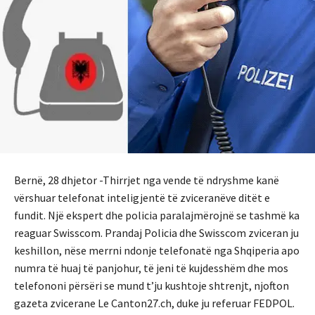
Bernë, 28 dhjetor -Thirrjet nga vende të ndryshme kanë
vërshuar telefonat inteligjentë të zviceranëve ditët e
fundit. Një ekspert dhe policia paralajmërojnë se tashmë ka
reaguar Swisscom. Prandaj Policia dhe Swisscom zviceran ju
keshillon, nëse merrni ndonje telefonatë nga Shqiperia apo
numra të huaj të panjohur, të jeni të kujdesshëm dhe mos
telefononi përsëri se mund t’ju kushtoje shtrenjt, njofton
gazeta zvicerane Le Canton27.ch, duke ju referuar FEDPOL.