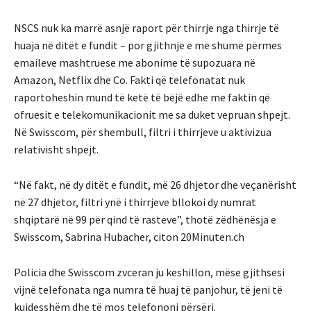
NSCS nuk ka marrë asnjë raport për thirrje nga thirrje të
huaja në ditët e fundit – por gjithnjë e më shumë përmes
emaileve mashtruese me abonime të supozuara në
Amazon, Netflix dhe Co. Fakti që telefonatat nuk
raportoheshin mund të ketë të bëjë edhe me faktin që
ofruesit e telekomunikacionit me sa duket vepruan shpejt.
Në Swisscom, për shembull, filtri i thirrjeve u aktivizua
relativisht shpejt.
“Në fakt, në dy ditët e fundit, më 26 dhjetor dhe veçanërisht
në 27 dhjetor, filtri ynë i thirrjeve bllokoi dy numrat
shqiptarë në 99 për qind të rasteve”, thotë zëdhënësja e
Swisscom, Sabrina Hubacher, citon 20Minuten.ch
Policia dhe Swisscom zvceran ju keshillon, mëse gjithsesi
vijnë telefonata nga numra të huaj të panjohur, të jeni të
kujdesshëm dhe të mos telefononi përsëri.