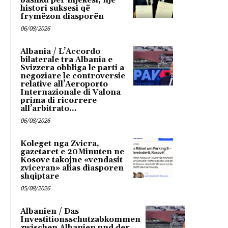
bashku për mjekësi, një
histori suksesi që
frymëzon diasporën
06/08/2026
Albania / L’Accordo
bilaterale tra Albania e
Svizzera obbliga le parti a
negoziare le controversie
relative all’Aeroporto
Internazionale di Valona
prima di ricorrere
all’arbitrato...
06/08/2026
Koleget nga Zvicra,
gazetaret e 20Minuten ne
Kosove takojne «vendasit
zviceran» alias diasporen
shqiptare
05/08/2026
Albanien / Das
Investitionsschutzabkommen
zwischen Albanien und der