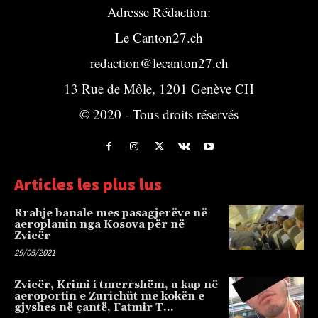
Adresse Rédaction:
Le Canton27.ch
redaction@lecanton27.ch
13 Rue de Môle, 1201 Genève CH
© 2020 - Tous droits réservés
Articles les plus lus
Rrahje banale mes pasagjerëve në
aeroplanin nga Kosova për në
Zvicër
29/05/2021
Zvicër, Krimi i tmerrshëm, u kap në
aeroportin e Zurichüt me kokën e
gjyshes në çantë, Fatmir T…