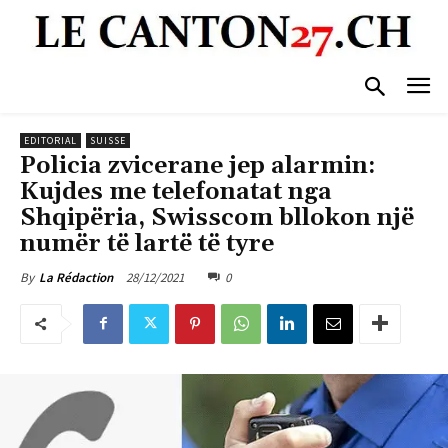
EDITORIAL
SUISSE
Policia zvicerane jep alarmin:
Kujdes me telefonatat nga
Shqipëria, Swisscom bllokon një
numër të lartë të tyre
28/12/2021
0
By
La Rédaction