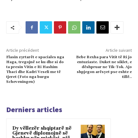
Article précédent
Article suivant
Flasin zyrtarët e spaciales nga
Bebe Rexha para Vitit të Ri jo
Haga, tregojnë se ku dhe si do
entuziaste. Duket ne siklet, e
ta presin Vitin e Ri Hashim
dëshpruar ne Tik-Tok. Ajo
Thaci dhe Kadri Veseli me të
shpjegon arësyet pse eshte e
tjeret (Foto nga burgu
tillë..
Scheveningen)
Derniers articles
Dy vëllezër shqiptarë në
Gjenevë diplomojnë së