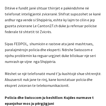
Ditëve e fundit janë shtuar thirrjet e pakëndshme në
telefonat inteligjentë zviceranë. Shifrat supozohet se kanë
ardhur nga vende si Shqipëria, eshte ky lajm te cilin e jep
gazeta zvicerane Le Canton27.ch duke ju referuar policise
federale të shtetit të Zvicrës.
Sipas FEDPOL, shumicën e rasteve ata janë mashtrues,
paralajmërojn policia dhe eksperti. Ndrshe Swisscom e
njohu problemin ka reguar urgjnet duke bllokuar nje seri
numrash qe vijne nga Shqipëria.
Mëshet se një telefonatë mund t’ju kushtojë shue shtrenjtë.
Abuzuersit nuk jane te rinj, kane konstatuar polcia dhe
ekspret zviceran te telekomunikacionit.
Policia dhe Swisscom ju keshillon: Kujdes nurmave t
epanjohur mos ju përgjigjuni