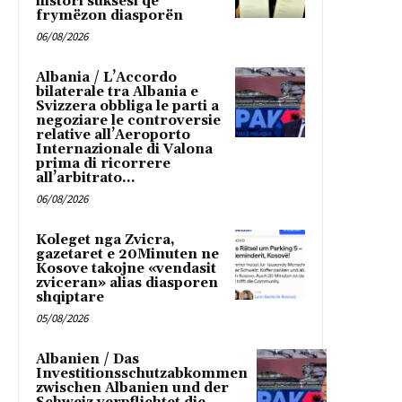
histori suksesi që
frymëzon diasporën
06/08/2026
Albania / L’Accordo
bilaterale tra Albania e
Svizzera obbliga le parti a
negoziare le controversie
relative all’Aeroporto
Internazionale di Valona
prima di ricorrere
all’arbitrato...
06/08/2026
Koleget nga Zvicra,
gazetaret e 20Minuten ne
Kosove takojne «vendasit
zviceran» alias diasporen
shqiptare
05/08/2026
Albanien / Das
Investitionsschutzabkommen
zwischen Albanien und der