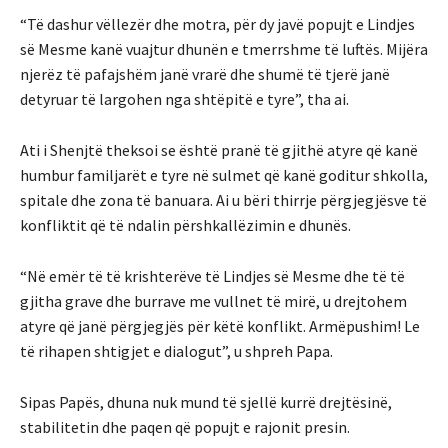
“Të dashur vëllezër dhe motra, për dy javë popujt e Lindjes
së Mesme kanë vuajtur dhunën e tmerrshme të luftës. Mijëra
njerëz të pafajshëm janë vrarë dhe shumë të tjerë janë
detyruar të largohen nga shtëpitë e tyre”, tha ai.
Ati i Shenjtë theksoi se është pranë të gjithë atyre që kanë
humbur familjarët e tyre në sulmet që kanë goditur shkolla,
spitale dhe zona të banuara. Ai u bëri thirrje përgjegjësve të
konfliktit që të ndalin përshkallëzimin e dhunës.
“Në emër të të krishterëve të Lindjes së Mesme dhe të të
gjitha grave dhe burrave me vullnet të mirë, u drejtohem
atyre që janë përgjegjës për këtë konflikt. Armëpushim! Le
të rihapen shtigjet e dialogut”, u shpreh Papa.
Sipas Papës, dhuna nuk mund të sjellë kurrë drejtësinë,
stabilitetin dhe paqen që popujt e rajonit presin.