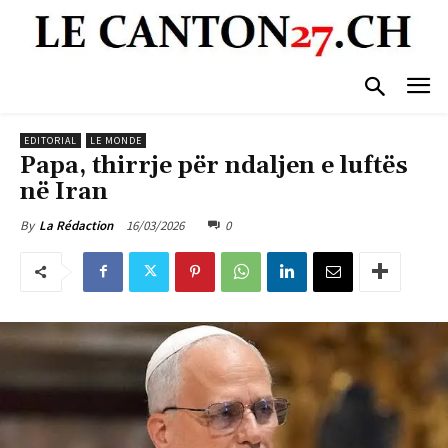
EDITORIAL
LE MONDE
Papa, thirrje për ndaljen e luftës
në Iran
16/03/2026
0
By
La Rédaction