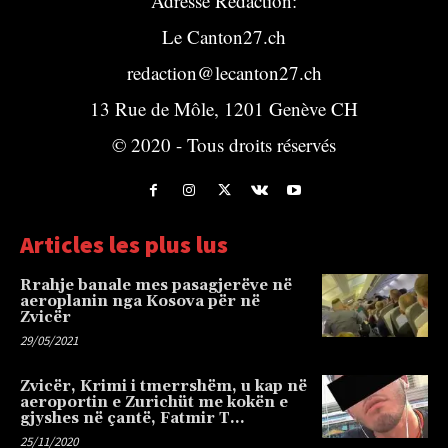
Adresse Rédaction:
Le Canton27.ch
redaction@lecanton27.ch
13 Rue de Môle, 1201 Genève CH
© 2020 - Tous droits réservés
Articles les plus lus
Rrahje banale mes pasagjerëve në
aeroplanin nga Kosova për në
Zvicër
29/05/2021
Zvicër, Krimi i tmerrshëm, u kap në
aeroportin e Zurichüt me kokën e
gjyshes në çantë, Fatmir T…
25/11/2020