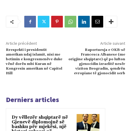
Article précédent
Article suivant
Rrespekti i presidentit
Raportuesja e OKB-së
amerikan ndaj islamit, nisi me
Francesca Albanese (me
betimin e kongresmenëve duke
origjine shqiptare) që po lufton
vënë dorën mbi Kuran në
gjenocidin izraelitë nesër
Kongresin amerikan në Capitol
viziton Beogradin, qendrën
Hill
evropiane të gjonocidit serb
Derniers articles
Dy vëllezër shqiptarë në
Gjenevë diplomojnë së
bashku për mjekësi, një