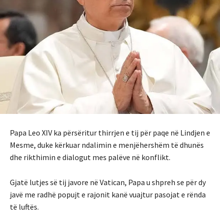
Papa Leo XIV ka përsëritur thirrjen e tij për paqe në Lindjen e
Mesme, duke kërkuar ndalimin e menjëhershëm të dhunës
dhe rikthimin e dialogut mes palëve në konflikt.
Gjatë lutjes së tij javore në Vatican, Papa u shpreh se për dy
javë me radhë popujt e rajonit kanë vuajtur pasojat e rënda
të luftës.