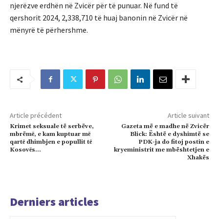
njerëzve erdhën në Zvicër për të punuar. Në fund të
qershorit 2024, 2,338,710 të huaj banonin në Zvicër në
mënyrë të përhershme.
Article précédent
Article suivant
Krimet seksuale të serbëve,
Gazeta më e madhe në Zvicër
mbrëmё, e kam kuptuar mё
Blick: Është e dyshimtë se
qartё dhimbjen e popullit tё
PDK-ja do fitoj postin e
Kosovёs…
kryeministrit me mbështetjen e
Xhakës
Derniers articles