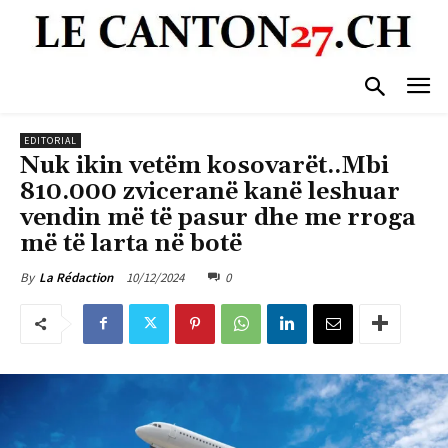
EDITORIAL
Nuk ikin vetëm kosovarët..Mbi
810.000 zviceranë kanë leshuar
vendin më të pasur dhe me rroga
më të larta në botë
10/12/2024
0
By
La Rédaction