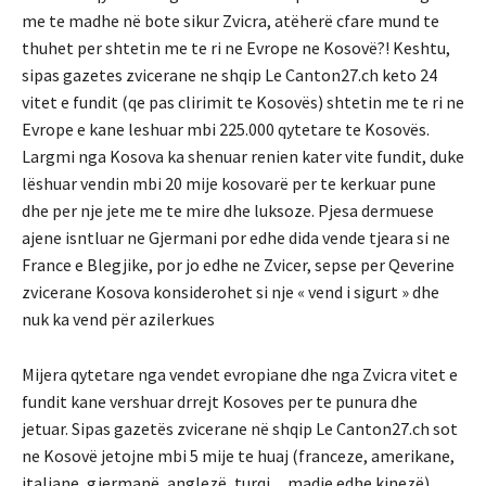
me te madhe në bote sikur Zvicra, atëherë cfare mund te
thuhet per shtetin me te ri ne Evrope ne Kosovë?! Keshtu,
sipas gazetes zvicerane ne shqip Le Canton27.ch keto 24
vitet e fundit (qe pas clirimit te Kosovës) shtetin me te ri ne
Evrope e kane leshuar mbi 225.000 qytetare te Kosovës.
Largmi nga Kosova ka shenuar renien kater vite fundit, duke
lëshuar vendin mbi 20 mije kosovarë per te kerkuar pune
dhe per nje jete me te mire dhe luksoze. Pjesa dermuese
ajene isntluar ne Gjermani por edhe dida vende tjeara si ne
France e Blegjike, por jo edhe ne Zvicer, sepse per Qeverine
zvicerane Kosova konsiderohet si nje « vend i sigurt » dhe
nuk ka vend për azilerkues
Mijera qytetare nga vendet evropiane dhe nga Zvicra vitet e
fundit kane vershuar drrejt Kosoves per te punura dhe
jetuar. Sipas gazetës zvicerane në shqip Le Canton27.ch sot
ne Kosovë jetojne mbi 5 mije te huaj (franceze, amerikane,
italiane, gjermanë, anglezë, turqi…madje edhe kinezë)