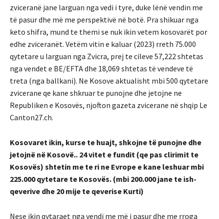
zviceranë jane larguan nga vedi i tyre, duke lënë vendin me
të pasur dhe më me perspektivë në botë. Pra shikuar nga
keto shifra, mund te themi se nuk ikin vetem kosovarët por
edhe zviceranët. Vetëm vitin e kaluar (2023) rreth 75.000
qytetare u larguan nga Zvicra, prej te cileve 57,222 shtetas
nga vendet e BE/EFTA dhe 18,069 shtetas të vendeve të
treta (nga ballkani). Ne Kosove aktualisht mbi 500 qytetare
zvicerane qe kane shkruar te punojne dhe jetojne ne
Republiken e Kosovës, njofton gazeta zvicerane në shqip Le
Canton27.ch.
Kosovaret ikin, kurse te huajt, shkojne të punojne dhe
jetojnë në Kosovë.. 24 vitet e fundit (qe pas clirimit te
Kosovës) shtetin me te ri ne Evrope e kane leshuar mbi
225.000 qytetare te Kosovës. (mbi 200.000 jane te ish-
qeverive dhe 20 mije te qeverise Kurti)
Nese ikin qytaraet nga vendi me më i pasur dhe me rroga