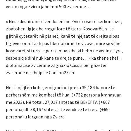
vetem nga Zvicra jane mbi 500 zviceranë…
« Nëse dëshironi të vendoseni në Zvicër ose të kërkoni azil,
zbatohen ligje dhe rregullore të tjera. Kosovarët, si të
gjithë qytetarët në planet, kanë të njëjtat të drejta sipas
ligjeve tona. Tash pas liberlaizimit te vizave, mire se vijne
kosovaret si turistë për te muaj dhe kthehn ne vedin e tyre,
sespe siq e dini nuk kane te drejte punë… » ka thene shefi i
diplomacise zvicerane z.Ignazio Cassis për gazeten
zvicerane ne shqip Le Canton27.ch
Në të njëjtën kohë, emigracioni preku 35,184 banorë të
përhershëm me kombësi të huaj (+732 persona krahasuar
me 2023). Në total, 27,017 shtetas të BE/EFTA (+667
persona) dhe 8,167 shtetas të vendeve të treta (+65
persona) u larguan nga Zvicra.