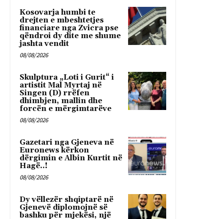
Kosovarja humbi te
drejten e mbeshtetjes
financiare nga Zvicra pse
qëndroi dy dite me shume
jashta vendit
08/08/2026
Skulptura „Loti i Gurit“ i
artistit Mal Myrtaj në
Singen (D) rrëfen
dhimbjen, mallin dhe
forcën e mërgimtarëve
08/08/2026
Gazetari nga Gjeneva në
Euronews kërkon
dërgimin e Albin Kurtit në
Hagë..!
08/08/2026
Dy vëllezër shqiptarë në
Gjenevë diplomojnë së
bashku për mjekësi, një