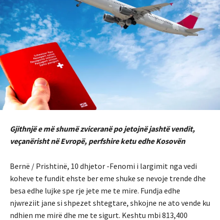
Gjithnjë e më shumë zviceranë po jetojnë jashtë vendit,
veçanërisht në Evropë, perfshire ketu edhe Kosovën
Bernë / Prishtinë, 10 dhjetor -Fenomi i largimit nga vedi
koheve te fundit ehste ber eme shuke se nevoje trende dhe
besa edhe lujke spe rje jete me te mire. Fundja edhe
njwreziit jane si shpezet shtegtare, shkojne ne ato vende ku
ndhien me mirë dhe me te sigurt. Keshtu mbi 813,400