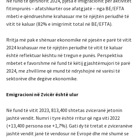
Në fund të qershorit 2024, pjesa e imigracionit për aktivitet
fitimprurës – afatshkurtër ose afatgjatë – nga BE/EFTA
mbeti e qëndrueshme krahasuar me të njëjtën periudhë të
vitit të kaluar (82% e imigrimit total në BE/EFTA).
Rritja më pak e shënuar ekonomike në pjesën e parë të vitit
2024 krahasuar me të njëjtën periudhë të vitit të kaluar
është reflektuar kështu në tregun e punës. Perspektiva
mbetet e favorshme në fund të këtij gjashtëmujori të parë
2024, me zhvillime që mund të ndryshojnë në varësi të
sektorëve dhe degëve ekonomike.
Emigracioni në Zvicër është ulur
Në fund të vitit 2023, 813,400 shtetas zviceranë jetonin
jashtë vendit. Numri i tyre është rritur që nga viti 2022
(+13,400 persona ose +1,7%). Gati dy të tretat e zviceranëve
jashtë vendit janë të vendosur në Evropë dhe më shumë se