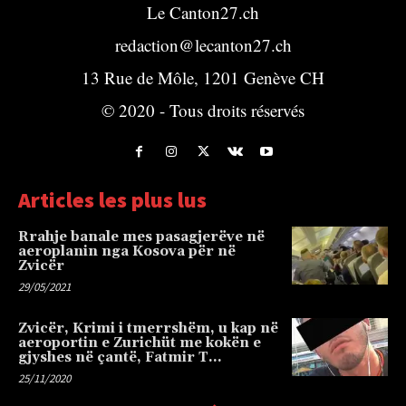
Le Canton27.ch
redaction@lecanton27.ch
13 Rue de Môle, 1201 Genève CH
© 2020 - Tous droits réservés
Articles les plus lus
Rrahje banale mes pasagjerëve në
aeroplanin nga Kosova për në
Zvicër
29/05/2021
Zvicër, Krimi i tmerrshëm, u kap në
aeroportin e Zurichüt me kokën e
gjyshes në çantë, Fatmir T…
25/11/2020