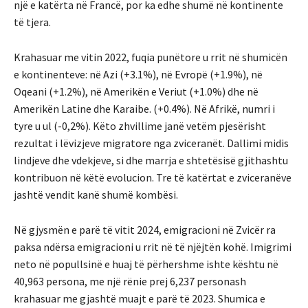
një e katërta në Francë, por ka edhe shumë në kontinente
të tjera.
Krahasuar me vitin 2022, fuqia punëtore u rrit në shumicën
e kontinenteve: në Azi (+3.1%), në Evropë (+1.9%), në
Oqeani (+1.2%), në Amerikën e Veriut (+1.0%) dhe në
Amerikën Latine dhe Karaibe. (+0.4%). Në Afrikë, numri i
tyre u ul (-0,2%). Këto zhvillime janë vetëm pjesërisht
rezultat i lëvizjeve migratore nga zviceranët. Dallimi midis
lindjeve dhe vdekjeve, si dhe marrja e shtetësisë gjithashtu
kontribuon në këtë evolucion. Tre të katërtat e zviceranëve
jashtë vendit kanë shumë kombësi.
Në gjysmën e parë të vitit 2024, emigracioni në Zvicër ra
paksa ndërsa emigracioni u rrit në të njëjtën kohë. Imigrimi
neto në popullsinë e huaj të përhershme ishte kështu në
40,963 persona, me një rënie prej 6,237 personash
krahasuar me gjashtë muajt e parë të 2023. Shumica e