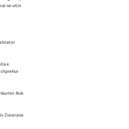
al në vitin
 shtator
lla e
ë shprehur
hkurtër. Nuk
ës Zvicerane.