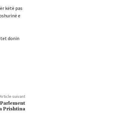
ër këtë pas
bshurinë e
etet donin
Article suivant
 Parlement
a Prishtina