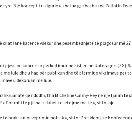
yre. Një koncept i ri sigurie u zbatua gjithashtu në Pallatin Feder
ë cilat lanë katër të vdekur dhe pesëmbëdhjetë të plagosur më 27
 pjesë në koncertin përkujtimor në kishën në Unterägeri (ZG). Sa
rua me lule dhe u hap për publikun dhe të afërmit e viktimave për t
timave u dekoruan me lule.
ërshkruar atë që ndodhi, tha Micheline Calmy-Rey në një fjalim të s
? » Por mbi të gjitha, « duhet të jetojmë me të », shtoi ajo.
 të braktisnim veprimin politik », shtoi Presidentja e Konfederat