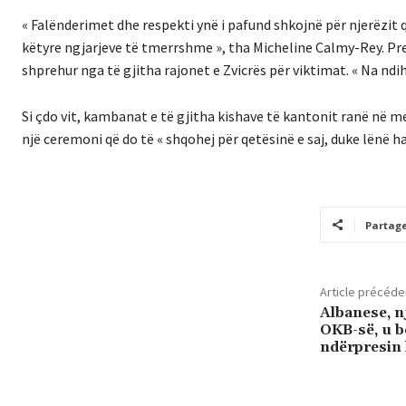
« Falënderimet dhe respekti ynë i pafund shkojnë për njerëzit
këtyre ngjarjeve të tmerrshme », tha Micheline Calmy-Rey. Pre
shprehur nga të gjitha rajonet e Zvicrës për viktimat. « Na ndih
Si çdo vit, kambanat e të gjitha kishave të kantonit ranë në m
një ceremoni që do të « shqohej për qetësinë e saj, duke lënë hapë
Partag
Article précéde
Albanese, n
OKB-së, u b
ndërpresin 