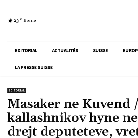
23
C
Berne
EDITORIAL
ACTUALITÉS
SUISSE
EUROP
LA PRESSE SUISSE
EDITORIAL
Masaker ne Kuvend /
kallashnikov hyne ne
drejt deputeteve, vr