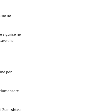
shme në
e sigurisë në
ncave dhe
inë për
arlamentare.
ë Zug i shtyu