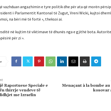
 që vazhduan angazhimin e tyre politik dhe për ata që morën përsip
sidenti i Parlamentit Kantonal të Zugut, Vreni Wicki, kujtoi dhem
moi, na bëri më të fortë », theksoi ai.
esditë në kujtim të viktimave të dhunës nga e gjithë bota. Autorit
sirë ​​për zi ».
er
nt
jë Raportuese Speciale e
Menaçant à la bombe au
ën thirrje vendeve të
kosovar 
lidhjet me Izraelin