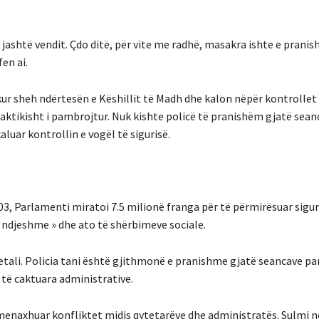
jashtë vendit. Çdo ditë, për vite me radhë, masakra ishte e prani
en ai.
ur sheh ndërtesën e Këshillit të Madh dhe kalon nëpër kontrollet 
praktikisht i pambrojtur. Nuk kishte policë të pranishëm gjatë sea
aluar kontrollin e vogël të sigurisë.
03, Parlamenti miratoi 7.5 milionë franga për të përmirësuar sigur
e ndjeshme » dhe ato të shërbimeve sociale.
etali. Policia tani është gjithmonë e pranishme gjatë seancave p
 të caktuara administrative.
 menaxhuar konfliktet midis qytetarëve dhe administratës. Sulmi n