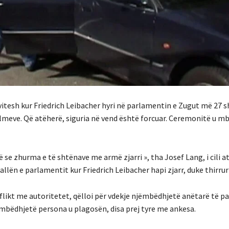
4 vitesh kur Friedrich Leibacher hyri në parlamentin e Zugut më 27 
ulmeve. Që atëherë, siguria në vend është forcuar. Ceremonitë u m
ë se zhurma e të shtënave me armë zjarri », tha Josef Lang, i cili a
llën e parlamentit kur Friedrich Leibacher hapi zjarr, duke thirrur 
flikt me autoritetet, qëlloi për vdekje njëmbëdhjetë anëtarë të p
sëmbëdhjetë persona u plagosën, disa prej tyre me ankesa.