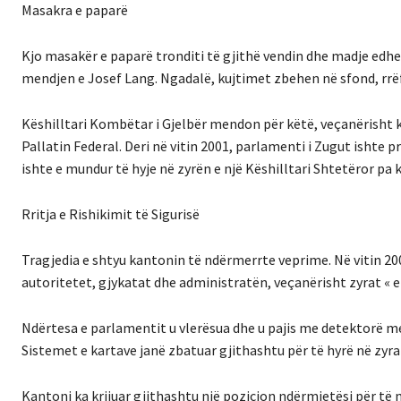
Masakra e paparë
Kjo masakër e paparë tronditi të gjithë vendin dhe madje edhe 
mendjen e Josef Lang. Ngadalë, kujtimet zbehen në sfond, rrëf
Këshilltari Kombëtar i Gjelbër mendon për këtë, veçanërisht k
Pallatin Federal. Deri në vitin 2001, parlamenti i Zugut ishte 
ishte e mundur të hyje në zyrën e një Këshilltari Shtetëror pa k
Rritja e Rishikimit të Sigurisë
Tragjedia e shtyu kantonin të ndërmerrte veprime. Në vitin 20
autoritetet, gjykatat dhe administratën, veçanërisht zyrat « 
Ndërtesa e parlamentit u vlerësua dhe u pajis me detektorë m
Sistemet e kartave janë zbatuar gjithashtu për të hyrë në zyra
Kantoni ka krijuar gjithashtu një pozicion ndërmjetësi për të