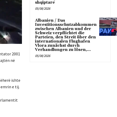
shqiptare
05/08/2026
Albanien / Das
Investitionsschutzabkommen
zwischen Albanien und der
Schweiz verpflichtet die
Parteien, den Streit über den
internationalen Flughafen
Vlora zunächst durch
Verhandlungen zu lösen,...
shtator 2001
05/08/2026
bajtën në
tëherë ishte
emrin e tij.
arlamentit