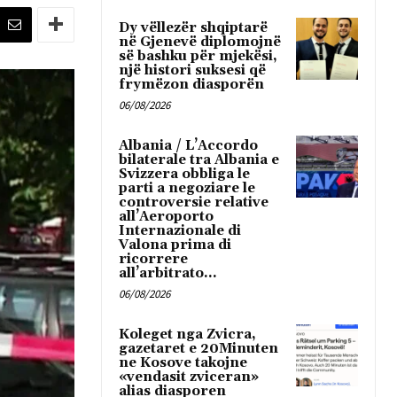
Dy vëllezër shqiptarë
në Gjenevë diplomojnë
së bashku për mjekësi,
një histori suksesi që
frymëzon diasporën
06/08/2026
Albania / L’Accordo
bilaterale tra Albania e
Svizzera obbliga le
parti a negoziare le
controversie relative
all’Aeroporto
Internazionale di
Valona prima di
ricorrere
all’arbitrato...
06/08/2026
Koleget nga Zvicra,
gazetaret e 20Minuten
ne Kosove takojne
«vendasit zviceran»
alias diasporen