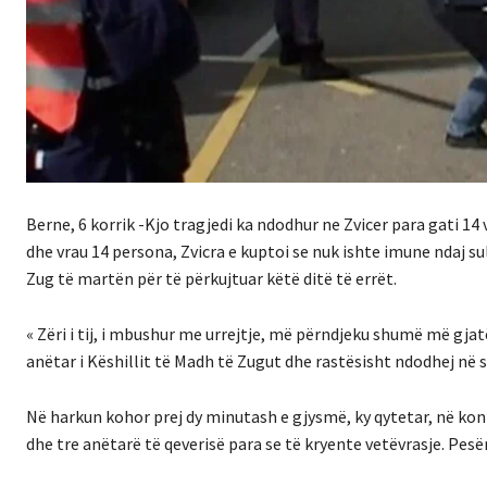
Berne, 6 korrik -Kjo tragjedi ka ndodhur ne Zvicer para gati 1
dhe vrau 14 persona, Zvicra e kuptoi se nuk ishte imune ndaj s
Zug të martën për të përkujtuar këtë ditë të errët.
« Zëri i tij, i mbushur me urrejtje, më përndjeku shumë më gjat
anëtar i Këshillit të Madh të Zugut dhe rastësisht ndodhej në sa
Në harkun kohor prej dy minutash e gjysmë, ky qytetar, në kon
dhe tre anëtarë të qeverisë para se të kryente vetëvrasje. Pe