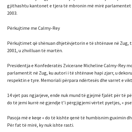
gjithashtu kantonet e tjera të mbronin më mirë parlamentet e t
2003.
Përkujtime me Calmy-Rey
Përkujtimet që shënuan dhjetëvjetorin e të shtënave në Zug, t
2001, u zhvilluan të martën.
Presidentja e Konfederatës Zvicerane Micheline Calmy-Rey mori
parlamentit në Zug, ku autori i të shtënave hapi zjarr, u deko
respektin e tyre. Memoriali përpara ndërtesës dhe varret e vik
14 vjet pas ngjarjeve, ende nuk mund të gjejmë fjalët për të p
do të jemi kurrë në gjendje t’i përgjigjemi vërtet pyetjes, « pse
Pasoja më e keqe « do të kishte qenë të humbisnim guximin dhe
Për fat të mirë, ky nuk ishte rasti.