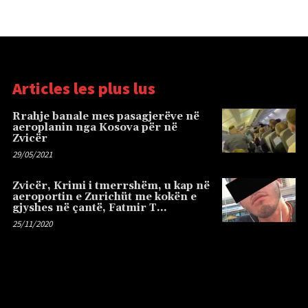
Articles les plus lus
Rrahje banale mes pasagjerëve në
aeroplanin nga Kosova për në
Zvicër
29/05/2021
Zvicër, Krimi i tmerrshëm, u kap në
aeroportin e Zurichüt me kokën e
gjyshes në çantë, Fatmir T…
25/11/2020