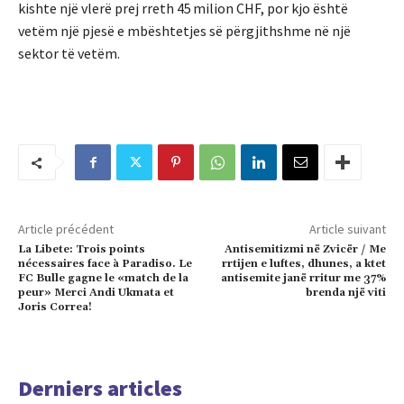
kishte një vlerë prej rreth 45 milion CHF, por kjo është
vetëm një pjesë e mbështetjes së përgjithshme në një
sektor të vetëm.
Article précédent
Article suivant
La Libete: Trois points
Antisemitizmi në Zvicër / Me
nécessaires face à Paradiso. Le
rrtijen e luftes, dhunes, a ktet
FC Bulle gagne le «match de la
antisemite janë rritur me 37%
peur» Merci Andi Ukmata et
brenda një viti
Joris Correa!
Derniers articles