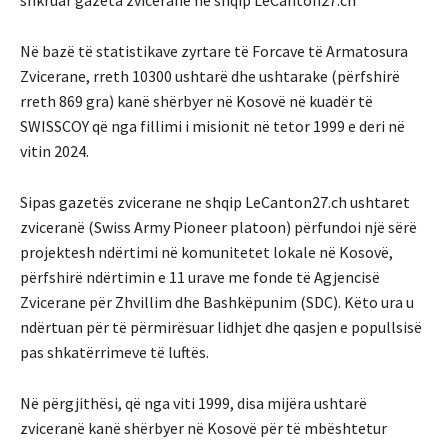
shkruar gazeta zvicerane në shqip LeCanton27.ch
Në bazë të statistikave zyrtare të Forcave të Armatosura
Zvicerane, rreth 10300 ushtarë dhe ushtarake (përfshirë
rreth 869 gra) kanë shërbyer në Kosovë në kuadër të
SWISSCOY që nga fillimi i misionit në tetor 1999 e deri në
vitin 2024.
Sipas gazetës zvicerane ne shqip LeCanton27.ch ushtaret
zviceranë (Swiss Army Pioneer platoon) përfundoi një sërë
projektesh ndërtimi në komunitetet lokale në Kosovë,
përfshirë ndërtimin e 11 urave me fonde të Agjencisë
Zvicerane për Zhvillim dhe Bashkëpunim (SDC). Këto ura u
ndërtuan për të përmirësuar lidhjet dhe qasjen e popullsisë
pas shkatërrimeve të luftës.
Në përgjithësi, që nga viti 1999, disa mijëra ushtarë
zviceranë kanë shërbyer në Kosovë për të mbështetur