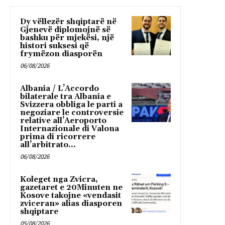
Dy vëllezër shqiptarë në
Gjenevë diplomojnë së
bashku për mjekësi, një
histori suksesi që
frymëzon diasporën
06/08/2026
Albania / L’Accordo
bilaterale tra Albania e
Svizzera obbliga le parti a
negoziare le controversie
relative all’Aeroporto
Internazionale di Valona
prima di ricorrere
all’arbitrato...
06/08/2026
Koleget nga Zvicra,
gazetaret e 20Minuten ne
Kosove takojne «vendasit
zviceran» alias diasporen
shqiptare
05/08/2026