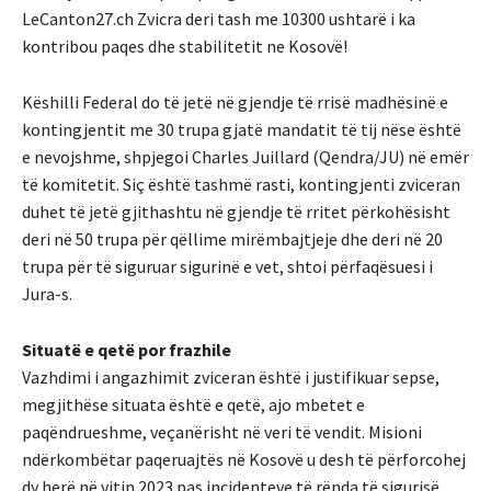
LeCanton27.ch Zvicra deri tash me 10300 ushtarë i ka
kontribou paqes dhe stabilitetit ne Kosovë!
Këshilli Federal do të jetë në gjendje të rrisë madhësinë e
kontingjentit me 30 trupa gjatë mandatit të tij nëse është
e nevojshme, shpjegoi Charles Juillard (Qendra/JU) në emër
të komitetit. Siç është tashmë rasti, kontingjenti zviceran
duhet të jetë gjithashtu në gjendje të rritet përkohësisht
deri në 50 trupa për qëllime mirëmbajtjeje dhe deri në 20
trupa për të siguruar sigurinë e vet, shtoi përfaqësuesi i
Jura-s.
Situatë e qetë por frazhile
Vazhdimi i angazhimit zviceran është i justifikuar sepse,
megjithëse situata është e qetë, ajo mbetet e
paqëndrueshme, veçanërisht në veri të vendit. Misioni
ndërkombëtar paqeruajtës në Kosovë u desh të përforcohej
dy herë në vitin 2023 pas incidenteve të rënda të sigurisë.