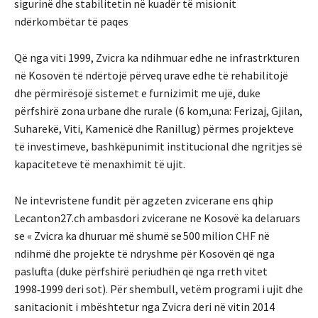
sigurinë dhe stabilitetin në kuadër të misionit
ndërkombëtar të paqes
Që nga viti 1999, Zvicra ka ndihmuar edhe ne infrastrkturen
në Kosovën të ndërtojë përveq urave edhe të rehabilitojë
dhe përmirësojë sistemet e furnizimit me ujë, duke
përfshirë zona urbane dhe rurale (6 kom,una: Ferizaj, Gjilan,
Suharekë, Viti, Kamenicë dhe Ranillug) përmes projekteve
të investimeve, bashkëpunimit institucional dhe ngritjes së
kapaciteteve të menaxhimit të ujit.
Ne intevristene fundit për agzeten zvicerane ens qhip
Lecanton27.ch ambasdori zvicerane ne Kosovë ka delaruars
se « Zvicra ka dhuruar më shumë se 500 milion CHF në
ndihmë dhe projekte të ndryshme për Kosovën që nga
paslufta (duke përfshirë periudhën që nga rreth vitet
1998‑1999 deri sot). Për shembull, vetëm programi i ujit dhe
sanitacionit i mbështetur nga Zvicra deri në vitin 2014