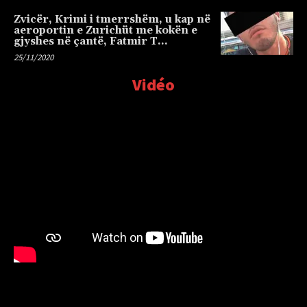
Zvicër, Krimi i tmerrshëm, u kap në
aeroportin e Zurichüt me kokën e
gjyshes në çantë, Fatmir T…
25/11/2020
Vidéo