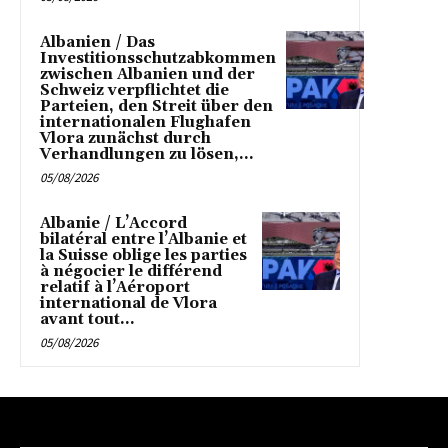
Albanien / Das
Investitionsschutzabkommen
zwischen Albanien und der
Schweiz verpflichtet die
Parteien, den Streit über den
internationalen Flughafen
Vlora zunächst durch
Verhandlungen zu lösen,...
05/08/2026
Albanie / L’Accord
bilatéral entre l’Albanie et
la Suisse oblige les parties
à négocier le différend
relatif à l’Aéroport
international de Vlora
avant tout...
05/08/2026