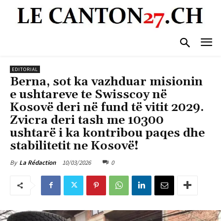
EDITORIAL
Berna, sot ka vazhduar misionin
e ushtareve te Swisscoy në
Kosovë deri në fund të vitit 2029.
Zvicra deri tash me 10300
ushtarë i ka kontribou paqes dhe
stabilitetit ne Kosovë!
10/03/2026
0
By
La Rédaction