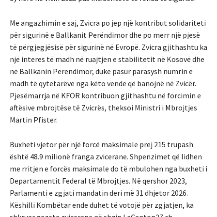
Me angazhimin e saj, Zvicra po jep një kontribut solidariteti
për sigurinë e Ballkanit Perëndimor dhe po merr një pjesë
të përgjegjësisë për sigurinë në Evropë. Zvicra gjithashtu ka
një interes të madh në ruajtjen e stabilitetit në Kosovë dhe
në Ballkanin Perëndimor, duke pasur parasysh numrin e
madh të qytetarëve nga këto vende që banojnë në Zvicër.
Pjesëmarrja në KFOR kontribuon gjithashtu në forcimin e
aftësive mbrojtëse të Zvicrës, theksoi Ministri i Mbrojtjes
Martin Pfister.
Buxheti vjetor për një forcë maksimale prej 215 trupash
është 48.9 milionë franga zvicerane. Shpenzimet që lidhen
me rritjen e forcës maksimale do të mbulohen nga buxheti i
Departamentit Federal të Mbrojtjes. Në qershor 2023,
Parlamenti e zgjati mandatin deri më 31 dhjetor 2026.
Këshilli Kombëtar ende duhet të votojë për zgjatjen, ka